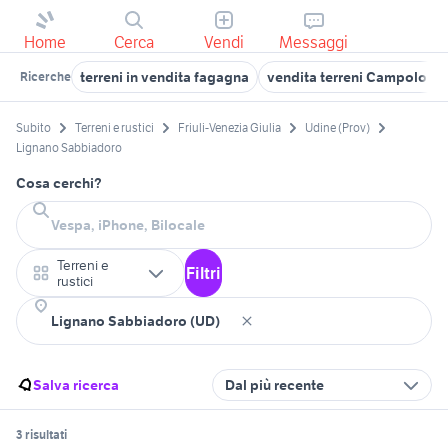
Home
Cerca
Vendi
Messaggi
terreni in vendita fagagna
vendita terreni Campolong
Ricerche
Subito
Terreni e rustici
Friuli-Venezia Giulia
Udine (Prov)
Lignano Sabbiadoro
Cosa cerchi?
Terreni e
Filtri
rustici
Salva ricerca
Dal più recente
3 risultati