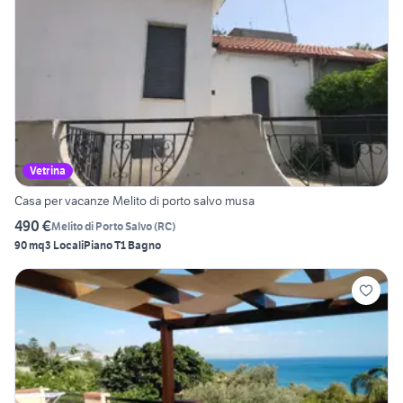
Vetrina
Casa per vacanze Melito di porto salvo musa
490 €
Melito di Porto Salvo
(
RC
)
90 mq
3 Locali
Piano T
1 Bagno