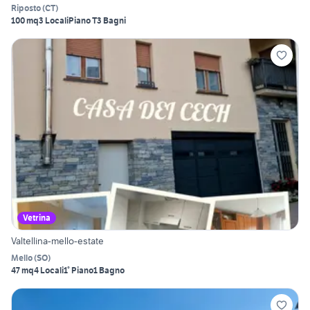
Riposto
(
CT
)
100 mq
3 Locali
Piano T
3 Bagni
Vetrina
Valtellina-mello-estate
Mello
(
SO
)
47 mq
4 Locali
1° Piano
1 Bagno