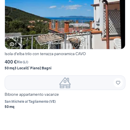
6
Isola d'elba trilo con terrazza panoramica CAVO
400 €
Rio
(
LI
)
50 mq
3 Locali
1° Piano
2 Bagni
Bibione appartamento vacanze
San Michele al Tagliamento
(
VE
)
50 mq