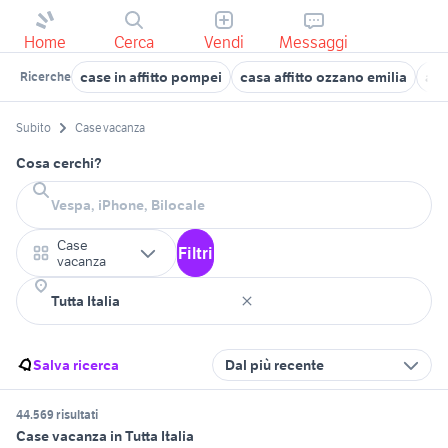
Home
Cerca
Vendi
Messaggi
case in affitto pompei
casa affitto ozzano emilia
aff
Ricerche
Subito
Case vacanza
Cosa cerchi?
Case
Filtri
vacanza
Salva ricerca
Dal più recente
44.569 risultati
Case vacanza in Tutta Italia