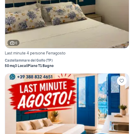
6
Last minute 4 persone Ferragosto
Castellammare del Golfo
(
TP
)
50 mq
3 Locali
Piano T
1 Bagno