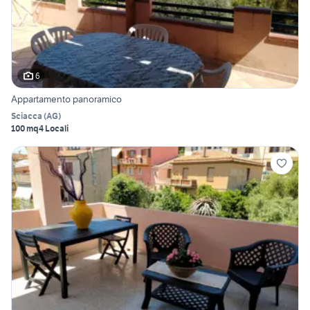
6
Appartamento panoramico
Sciacca
(
AG
)
100 mq
4 Locali