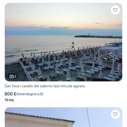
6
San foca i caraibi del salento last minute agosto
800 €
Melendugno
(
LE
)
70 mq