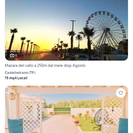
6
Mazara del vallo a 250m dal mare disp Agosto
Castelvetrano
(
TP
)
75 mq
4 Locali