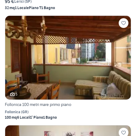
95 €
Lerici
(
SP
)
32 mq
1 Locale
Piano T
1 Bagno
5
Follonica 100 metri mare primo piano
Follonica
(
GR
)
100 mq
6 Locali
1° Piano
1 Bagno