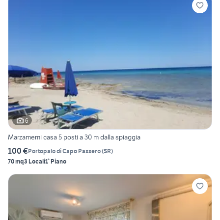
6
Marzamemi casa 5 posti a 30 m dalla spiaggia
100 €
Portopalo di Capo Passero
(
SR
)
70 mq
3 Locali
1° Piano