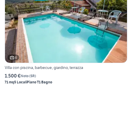
6
Villa con piscina, barbecue, giardino, terrazza
1.500 €
Noto
(
SR
)
71 mq
5 Locali
Piano T
1 Bagno