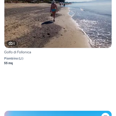
6
Golfo di Follonica
Piombino
(
LI
)
55 mq