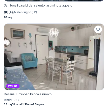
San foca i caraibi del salento last minute agosto
800 €
Melendugno
(
LE
)
70 mq
Vetrina
Bellaria; luminoso bilocale nuovo
Rimini
(
RN
)
58 mq
3 Locali
1° Piano
1 Bagno