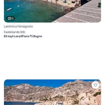
6
Lastminut ferragosto
Castelsardo
(
SS
)
80 mq
4 Locali
Piano T
1 Bagno