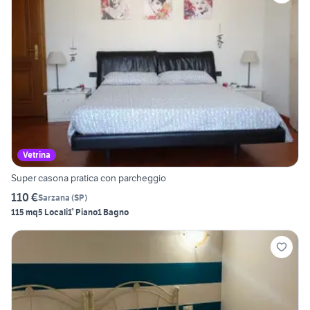
Vetrina
Super casona pratica con parcheggio
110 €
Sarzana
(
SP
)
115 mq
5 Locali
1° Piano
1 Bagno