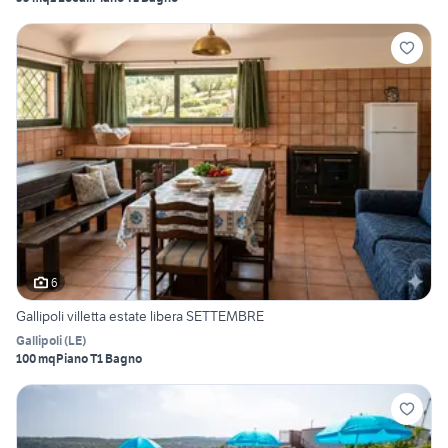
6
Gallipoli villetta estate libera SETTEMBRE
Gallipoli
(
LE
)
100 mq
Piano T
1 Bagno