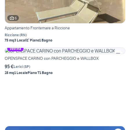
6
Appartamento Frontemare a Riccione
Riccione
(
RN
)
75 mq
3 Locali
1° Piano
1 Bagno
Vetrina
OPENSPACE CARINO con PARCHEGGIO e WALLBOX
95 €
Lerici
(
SP
)
28 mq
1 Locale
Piano T
1 Bagno