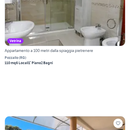
Vetrina
Appartamento a 100 metri dalla spiaggia pietrenere
Pozzallo
(
RG
)
110 mq
6 Locali
1° Piano
2 Bagni