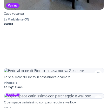
Vetrina
Case vacanza
La Maddalena
(
OT
)
100 mq
Ferie al mare di Pineto in casa nuova 2 camere
Pineto
(
TE
)
90 mq
1° Piano
Vetrina
Openspace carinissimo con parcheggio e wallbox