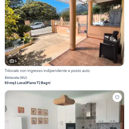
6
Trilocale con ingresso indipendente e posto auto
Siniscola
(
NU
)
90 mq
3 Locali
Piano T
2 Bagni