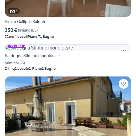
4
Vicino Gallipoli Salento
350 €
Taviano
(
LE
)
72 mq
4 Locali
Piano T
1 Bagno
Vetrina
Sardegna Stintino monolocale
Stintino
(
SS
)
24 mq
1 Locale
1° Piano
1 Bagno