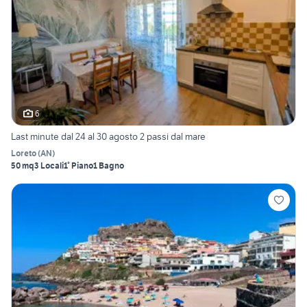
6
Last minute dal 24 al 30 agosto 2 passi dal mare
Loreto
(
AN
)
50 mq
3 Locali
1° Piano
1 Bagno