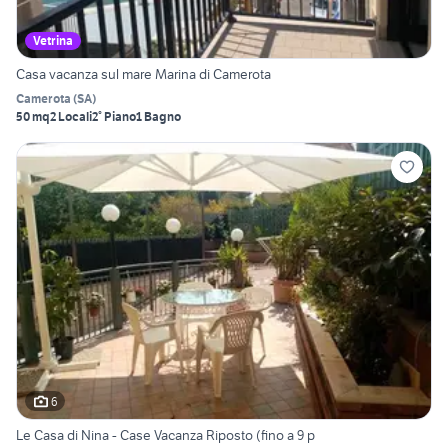
Vetrina
Casa vacanza sul mare Marina di Camerota
Camerota
(
SA
)
50 mq
2 Locali
2° Piano
1 Bagno
6
Le Casa di Nina - Case Vacanza Riposto (fino a 9 p