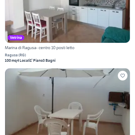
Vetrina
Marina di Ragusa- centro 10 posti letto
Ragusa
(
RG
)
100 mq
4 Locali
1° Piano
3 Bagni