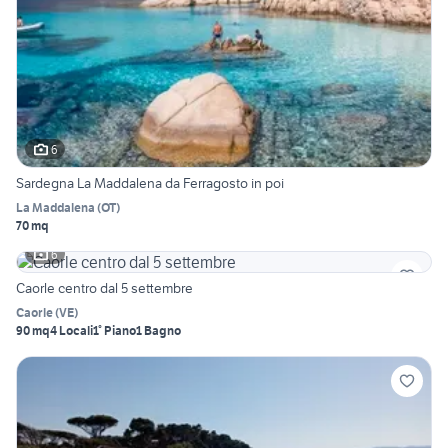
6
Sardegna La Maddalena da Ferragosto in poi
La Maddalena
(
OT
)
70 mq
6
Caorle centro dal 5 settembre
Caorle
(
VE
)
90 mq
4 Locali
1° Piano
1 Bagno