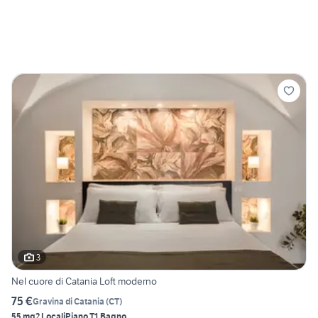
3
Nel cuore di Catania Loft moderno
75 €
Gravina di Catania
(
CT
)
55 mq
2 Locali
Piano T
1 Bagno