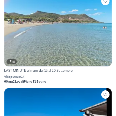
6
LAST MINUTE al mare dal 13 al 20 Settembre
Villaputzu
(
CA
)
60 mq
2 Locali
Piano T
1 Bagno