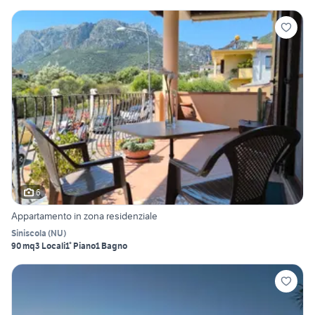
6
Appartamento in zona residenziale
Siniscola
(
NU
)
90 mq
3 Locali
1° Piano
1 Bagno