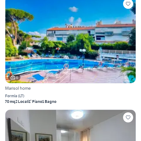
6
Marisol home
Formia
(
LT
)
70 mq
2 Locali
1° Piano
1 Bagno