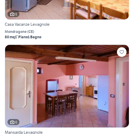
6
Casa Vacanze Levagnole
Mondragone
(
CE
)
80 mq
1° Piano
1 Bagno
6
Mansarda Levagnole