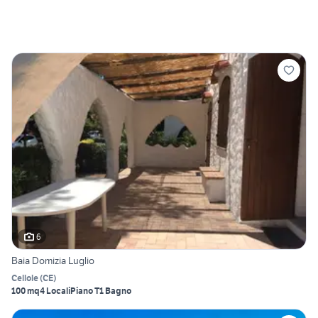
6
Baia Domizia Luglio
Cellole
(
CE
)
100 mq
4 Locali
Piano T
1 Bagno