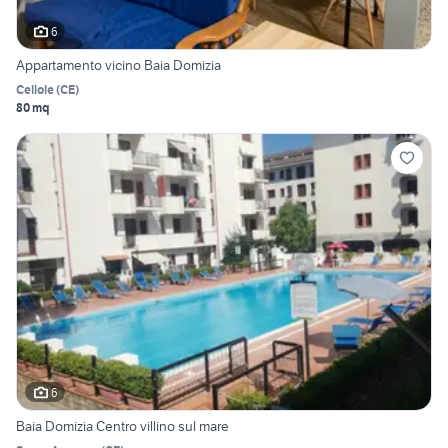
6
Appartamento vicino Baia Domizia
Cellole
(
CE
)
80 mq
6
Baia Domizia Centro villino sul mare