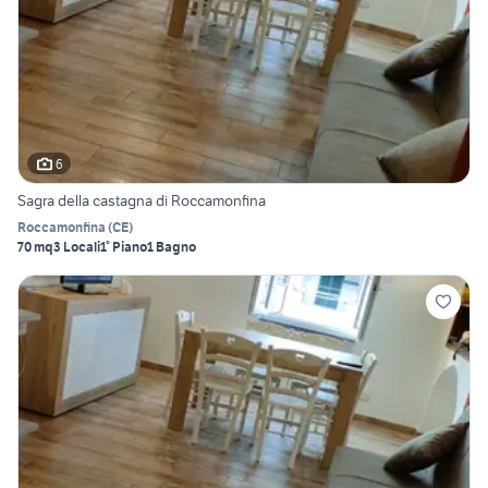
6
Sagra della castagna di Roccamonfina
Roccamonfina
(
CE
)
70 mq
3 Locali
1° Piano
1 Bagno