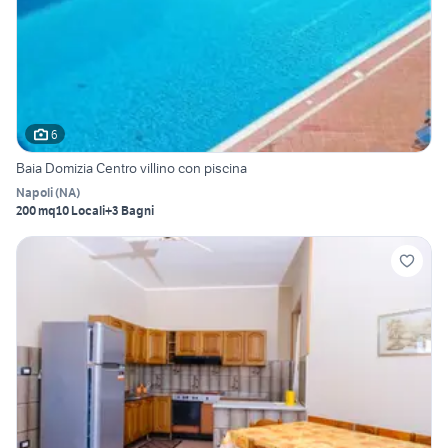
6
Baia Domizia Centro villino con piscina
Napoli
(
NA
)
200 mq
10 Locali
+3 Bagni