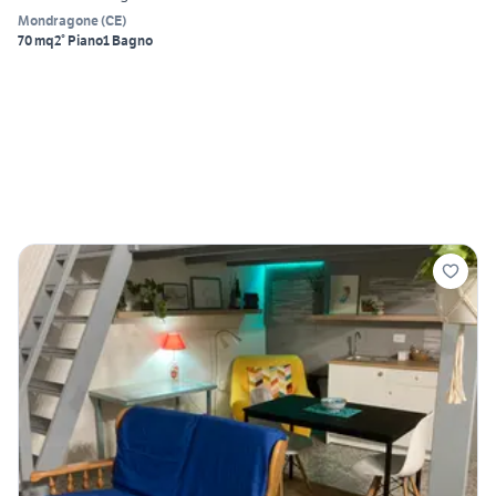
Mondragone
(
CE
)
70 mq
2° Piano
1 Bagno