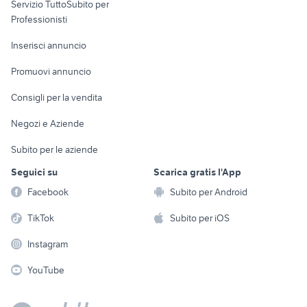
Servizio TuttoSubito per
persona
Informatica
Animali
Professionisti
Arredamento e
Console e
Accessori per
Casalinghi
Inserisci annuncio
Videogiochi
animali
Elettrodomestici
Promuovi annuncio
Audio/Video
Musica e Film
Giardino e Fai da te
Consigli per la vendita
Fotografia
Libri e Riviste
Abbigliamento e
Negozi e Aziende
Telefonia
Strumenti Musicali
Accessori
Subito per le aziende
Sports
Tutto per i bambini
Seguici su
Scarica gratis l'App
Biciclette
Facebook
Subito per Android
Collezionismo
TikTok
Subito per iOS
Instagram
YouTube