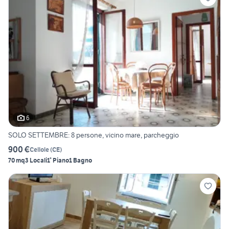
6
SOLO SETTEMBRE: 8 persone, vicino mare, parcheggio
900 €
Cellole
(
CE
)
70 mq
3 Locali
1° Piano
1 Bagno