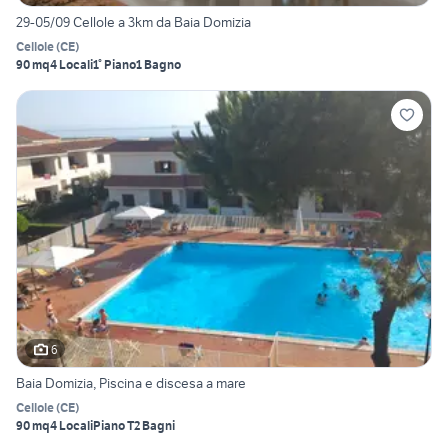
29-05/09 Cellole a 3km da Baia Domizia
Cellole
(
CE
)
90 mq
4 Locali
1° Piano
1 Bagno
6
Baia Domizia, Piscina e discesa a mare
Cellole
(
CE
)
90 mq
4 Locali
Piano T
2 Bagni