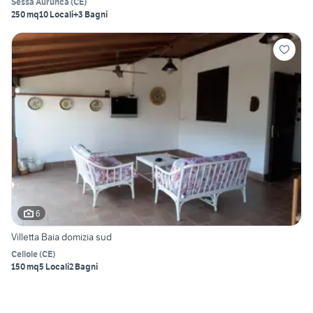
Sessa Aurunca
(
CE
)
250 mq
10 Locali
+3 Bagni
6
Villetta Baia domizia sud
Cellole
(
CE
)
150 mq
5 Locali
2 Bagni