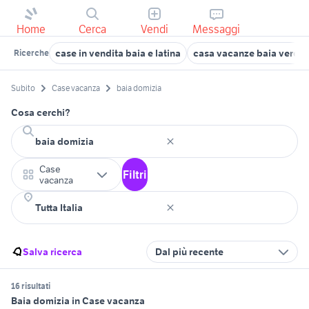
Home
Cerca
Vendi
Messaggi
case in vendita baia e latina
casa vacanze baia verde
Ricerche
Subito
Case vacanza
baia domizia
Cosa cerchi?
Case
Filtri
vacanza
Salva ricerca
Dal più recente
16 risultati
Baia domizia in Case vacanza