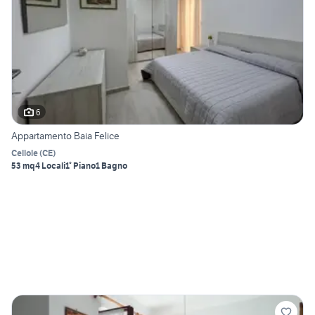
6
Appartamento Baia Felice
Cellole
(
CE
)
53 mq
4 Locali
1° Piano
1 Bagno