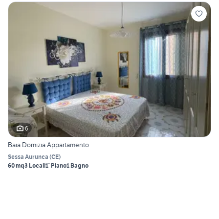
6
Baia Domizia Appartamento
Sessa Aurunca
(
CE
)
60 mq
3 Locali
1° Piano
1 Bagno