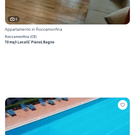
6
Appartamento in Roccamonfina
Roccamonfina
(
CE
)
70 mq
3 Locali
1° Piano
1 Bagno