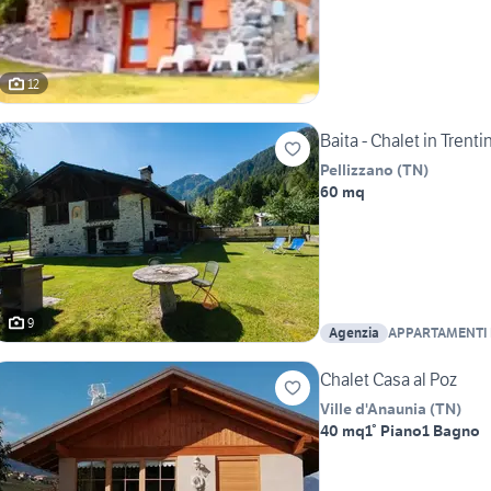
12
Baita - Chalet in Trenti
Pellizzano
(
TN
)
60 mq
9
Agenzia
APPARTAMENTI 
- PELLIZZANO
Chalet Casa al Poz
Ville d'Anaunia
(
TN
)
40 mq
1° Piano
1 Bagno