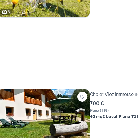
6
Chalet Vioz immerso ne
700 €
Peio
(
TN
)
40 mq
2 Locali
Piano T
1