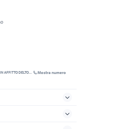
no
Mostra numero
IN AFFITTO DELTOM
nella
torre faro