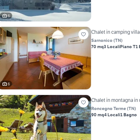
6
Chalet in camping vill
Sarnonico
(
TN
)
70 mq
3 Locali
Piano T
1
6
Chalet in montagna in 
Roncegno Terme
(
TN
)
90 mq
4 Locali
1 Bagno