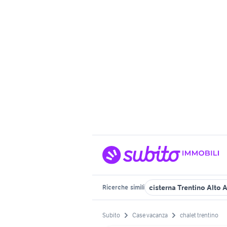
cisterna Trentino Alto 
Ricerche
simili
Subito
Case vacanza
chalet trentino