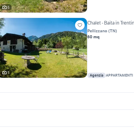
6
Chalet - Baita in Trenti
Pellizzano
(
TN
)
60 mq
5
Agenzia
APPARTAMENTI 
- PELLIZZANO
icherche simili
Suggerimenti
ountain chalet
chalet sulla neve
anza carona
casa vacanze squillace lido
casa vacanza colon
halet in montagna sicilia
appartamenti madonna di campiglio