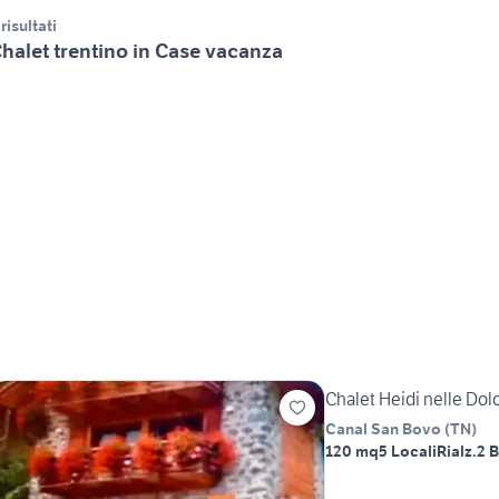
 risultati
halet trentino in Case vacanza
Chalet Heidi nelle Dol
Canal San Bovo
(
TN
)
120 mq
5 Locali
Rialz.
2 