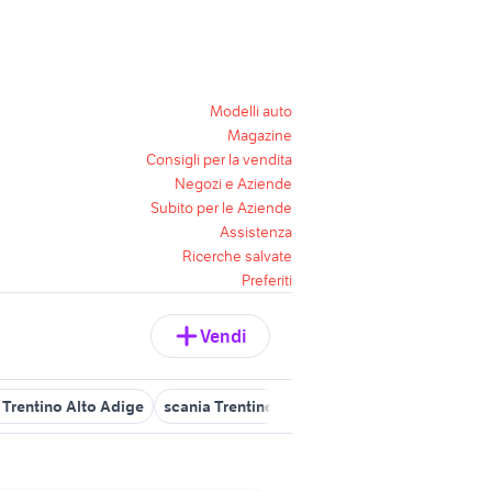
Modelli auto
Magazine
Consigli per la vendita
Negozi e Aziende
Subito per le Aziende
Assistenza
Ricerche salvate
Preferiti
Vendi
o Trentino Alto Adige
scania Trentino Alto Adige
chalet montagna