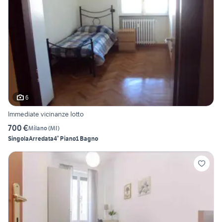
6
Immediate vicinanze lotto
700 €
Milano
(
MI
)
Singola
Arredata
4° Piano
1 Bagno