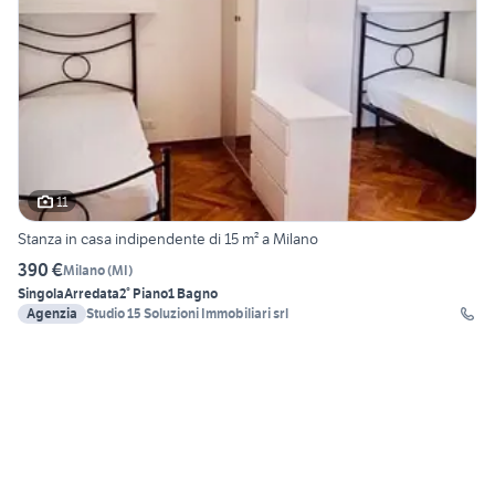
11
Stanza in casa indipendente di 15 m² a Milano
390 €
Milano
(
MI
)
Singola
Arredata
2° Piano
1 Bagno
Agenzia
Studio 15 Soluzioni Immobiliari srl