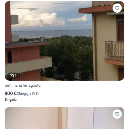
6
Settimana ferragosto
800 €
Chioggia
(
VE
)
Singola