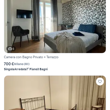
6
Camera con Bagno Privato + Terrazzo
700 €
Milano
(
MI
)
Singola
Arredata
7° Piano
3 Bagni