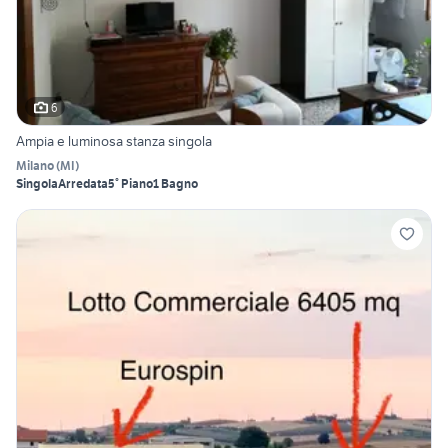
6
Ampia e luminosa stanza singola
Milano
(
MI
)
Singola
Arredata
5° Piano
1 Bagno