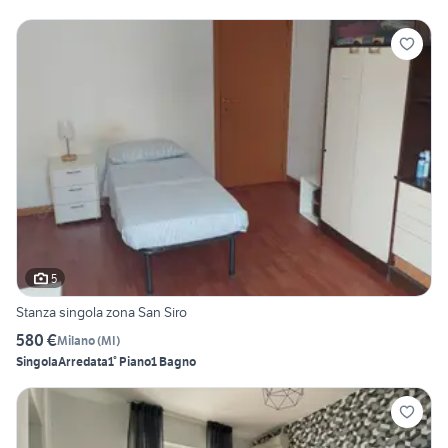
5
Stanza singola zona San Siro
580 €
Milano
(
MI
)
Singola
Arredata
1° Piano
1 Bagno