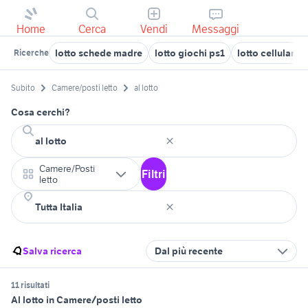
Home
Cerca
Vendi
Messaggi
lotto schede madre
lotto giochi ps1
lotto cellulari
Ricerche
Subito
Camere/posti letto
al lotto
Cosa cerchi?
Camere/Posti
Filtri
letto
Salva ricerca
Dal più recente
11 risultati
Al lotto in Camere/posti letto