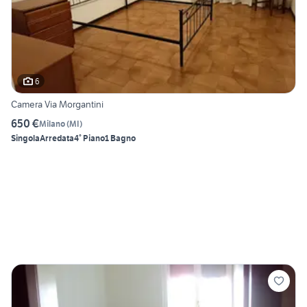
6
Camera Via Morgantini
650 €
Milano
(
MI
)
Singola
Arredata
4° Piano
1 Bagno