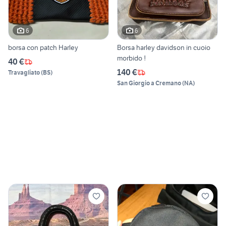
6
6
borsa con patch Harley
Borsa harley davidson in cuoio
morbido !
40 €
140 €
Travagliato
(
BS
)
San Giorgio a Cremano
(
NA
)