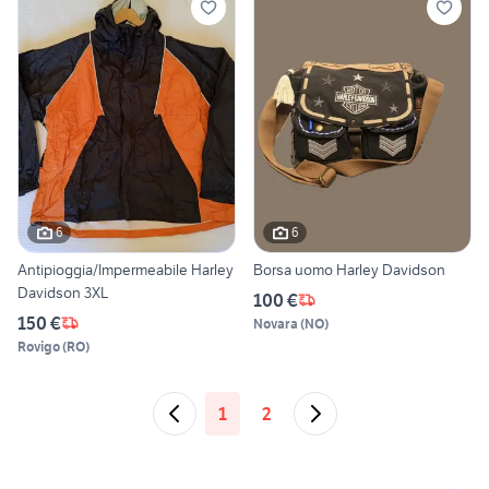
6
6
Antipioggia/Impermeabile Harley
Borsa uomo Harley Davidson
Davidson 3XL
100 €
150 €
Novara
(
NO
)
Rovigo
(
RO
)
1
2