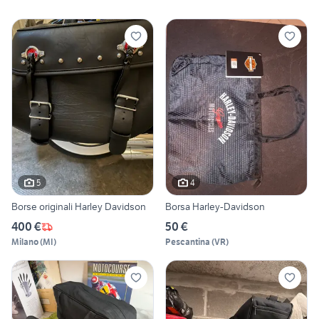
5
4
Borse originali Harley Davidson
Borsa Harley-Davidson
400 €
50 €
Milano
(
MI
)
Pescantina
(
VR
)