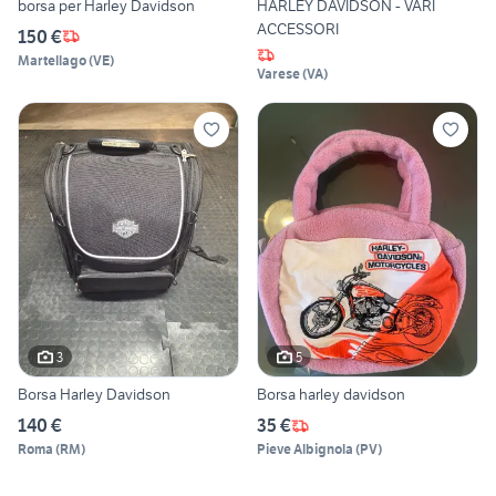
borsa per Harley Davidson
HARLEY DAVIDSON - VARI
ACCESSORI
150 €
Martellago
(
VE
)
Varese
(
VA
)
3
5
Borsa Harley Davidson
Borsa harley davidson
140 €
35 €
Roma
(
RM
)
Pieve Albignola
(
PV
)