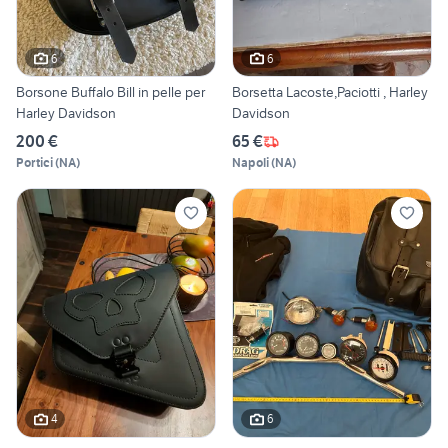
6
6
Borsone Buffalo Bill in pelle per
Borsetta Lacoste,Paciotti , Harley
Harley Davidson
Davidson
200 €
65 €
Portici
(
NA
)
Napoli
(
NA
)
4
6