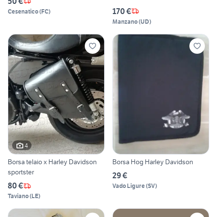
50 €
170 €
Cesenatico
(
FC
)
Manzano
(
UD
)
4
Borsa telaio x Harley Davidson
Borsa Hog Harley Davidson
sportster
29 €
80 €
Vado Ligure
(
SV
)
Taviano
(
LE
)