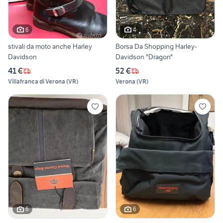
6
4
stivali da moto anche Harley
Borsa Da Shopping Harley-
Davidson
Davidson "Dragon"
41 €
52 €
Villafranca di Verona
(
VR
)
Verona
(
VR
)
6
6