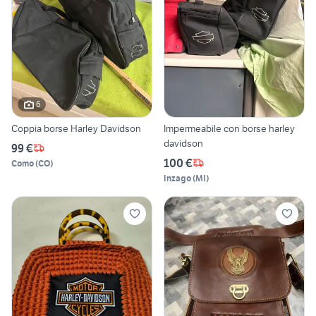
6
Coppia borse Harley Davidson
Impermeabile con borse harley
davidson
99 €
100 €
Como
(
CO
)
Inzago
(
MI
)