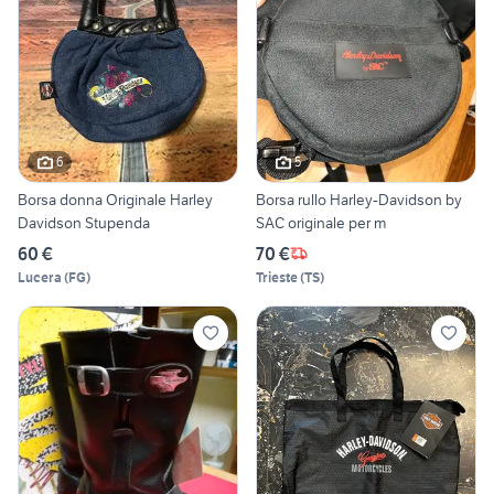
6
5
Borsa donna Originale Harley
Borsa rullo Harley-Davidson by
Davidson Stupenda
SAC originale per m
60 €
70 €
Lucera
(
FG
)
Trieste
(
TS
)