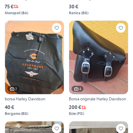
75 €
30 €
Monopoli
(
BA
)
Ranica
(
BG
)
2
4
borsa Harley Davidson
Borsa originale Harley Davidson
40 €
200 €
Bergamo
(
BG
)
Este
(
PD
)