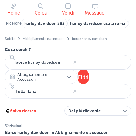
Home
Cerca
Vendi
Messaggi
harley davidson 883
harley davidson usata roma
ha
Ricerche
Subito
Abbigliamento e accessori
borse harley davidson
Cosa cerchi?
Abbigliamento e
Filtri
Accessori
Salva ricerca
Dal più rilevante
52 risultati
Borse harley davidson in Abbigliamento e accessori