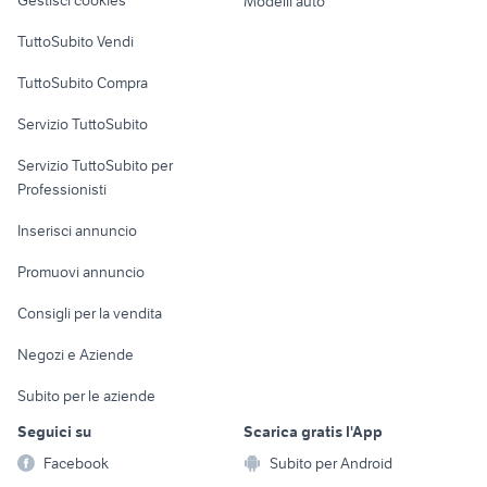
Modelli auto
volkswagen up metano
pompa freni ape 50
Case vacanza
accessori auto
TuttoSubito Vendi
Uffici e Locali
TuttoSubito Compra
commerciali
Servizio TuttoSubito
elettronica
per la casa e la
sports e hobby
Servizio TuttoSubito per
persona
Informatica
Animali
Professionisti
Arredamento e
Console e
Accessori per
Casalinghi
Inserisci annuncio
Videogiochi
animali
Elettrodomestici
Promuovi annuncio
Audio/Video
Musica e Film
Giardino e Fai da te
Consigli per la vendita
Fotografia
Libri e Riviste
Abbigliamento e
Negozi e Aziende
Telefonia
Strumenti Musicali
Accessori
Subito per le aziende
Sports
Tutto per i bambini
Seguici su
Scarica gratis l'App
Biciclette
Facebook
Subito per Android
Collezionismo