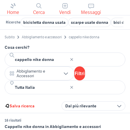
Home
Cerca
Vendi
Messaggi
bicicletta donna usata
scarpe usate donna
bici don
Ricerche
Subito
Abbigliamento e accessori
cappello nike donna
Cosa cerchi?
Abbigliamento e
Filtri
Accessori
Salva ricerca
Dal più rilevante
16 risultati
Cappello nike donna in Abbigliamento e accessori