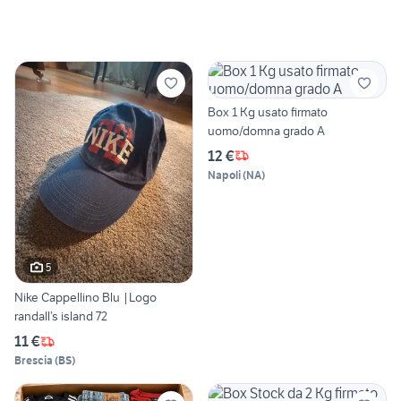
Box 1 Kg usato firmato
uomo/domna grado A
12 €
Napoli
(
NA
)
5
Nike Cappellino Blu |Logo
randall’s island 72
11 €
Brescia
(
BS
)