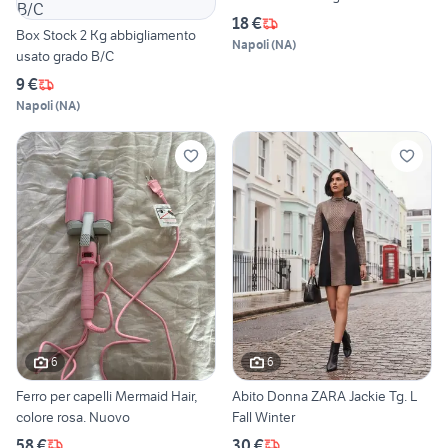
18 €
Box Stock 2 Kg abbigliamento
Napoli
(
NA
)
usato grado B/C
9 €
Napoli
(
NA
)
6
6
Ferro per capelli Mermaid Hair,
Abito Donna ZARA Jackie Tg. L
colore rosa. Nuovo
Fall Winter
58 €
30 €