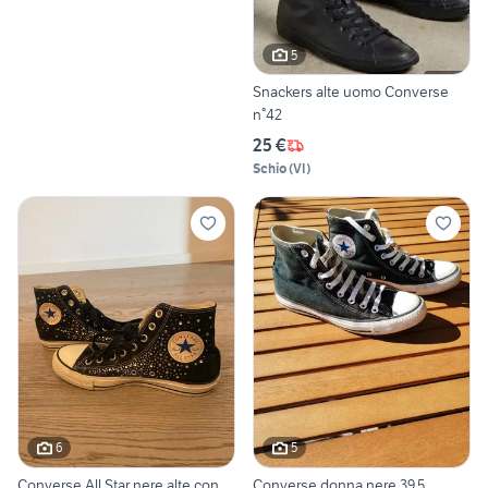
5
Snackers alte uomo Converse
n°42
25 €
Schio
(
VI
)
6
5
Converse All Star nere alte con
Converse donna nere 39.5