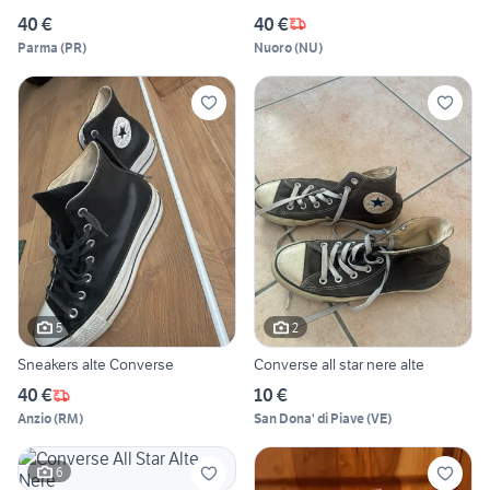
40 €
40 €
Parma
(
PR
)
Nuoro
(
NU
)
5
2
Sneakers alte Converse
Converse all star nere alte
40 €
10 €
Anzio
(
RM
)
San Dona' di Piave
(
VE
)
6