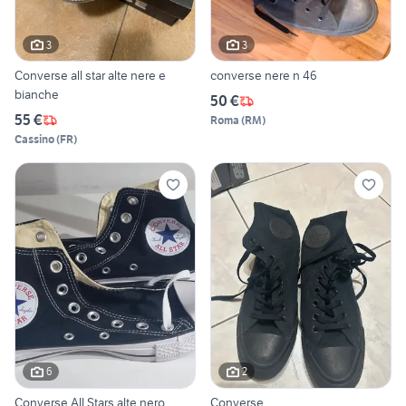
3
3
Converse all star alte nere e
converse nere n 46
bianche
50 €
55 €
Roma
(
RM
)
Cassino
(
FR
)
6
2
Converse All Stars alte nero
Converse