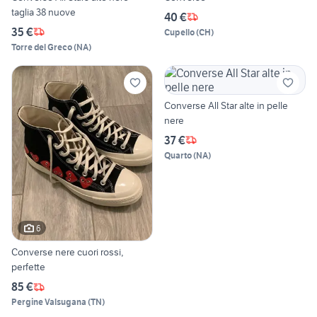
taglia 38 nuove
40 €
35 €
Cupello
(
CH
)
Torre del Greco
(
NA
)
Converse All Star alte in pelle
nere
37 €
Quarto
(
NA
)
6
Converse nere cuori rossi,
perfette
85 €
Pergine Valsugana
(
TN
)