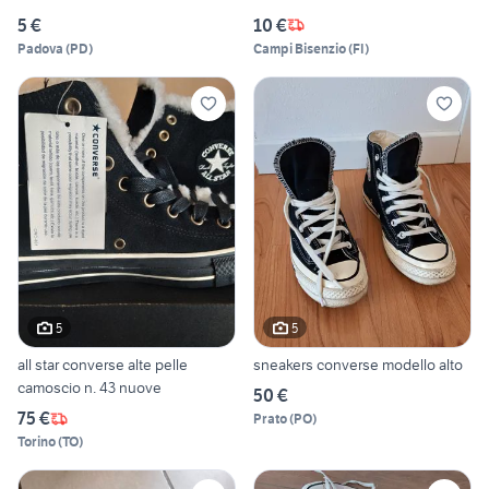
5 €
10 €
Padova
(
PD
)
Campi Bisenzio
(
FI
)
5
5
all star converse alte pelle
sneakers converse modello alto
camoscio n. 43 nuove
50 €
75 €
Prato
(
PO
)
Torino
(
TO
)