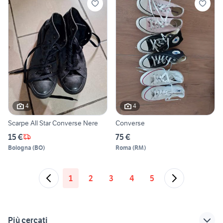
4
4
Scarpe All Star Converse Nere
Converse
15 €
75 €
Bologna
(
BO
)
Roma
(
RM
)
1
2
3
4
5
Più cercati