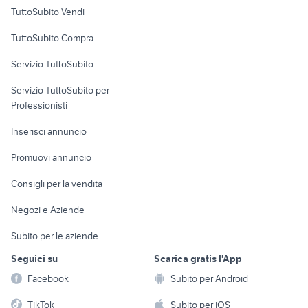
Case vacanza
TuttoSubito Vendi
Uffici e Locali
TuttoSubito Compra
commerciali
Servizio TuttoSubito
elettronica
per la casa e la
sports e hobby
Servizio TuttoSubito per
persona
Informatica
Animali
Professionisti
Arredamento e
Console e
Accessori per
Casalinghi
Inserisci annuncio
Videogiochi
animali
Elettrodomestici
Promuovi annuncio
Audio/Video
Musica e Film
Giardino e Fai da te
Consigli per la vendita
Fotografia
Libri e Riviste
Abbigliamento e
Negozi e Aziende
Telefonia
Strumenti Musicali
Accessori
Subito per le aziende
Sports
Tutto per i bambini
Seguici su
Scarica gratis l'App
Biciclette
Facebook
Subito per Android
Collezionismo
TikTok
Subito per iOS