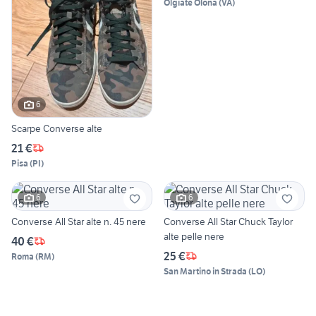
Olgiate Olona
(
VA
)
6
Scarpe Converse alte
21 €
Pisa
(
PI
)
6
6
Converse All Star alte n. 45 nere
Converse All Star Chuck Taylor
alte pelle nere
40 €
25 €
Roma
(
RM
)
San Martino in Strada
(
LO
)