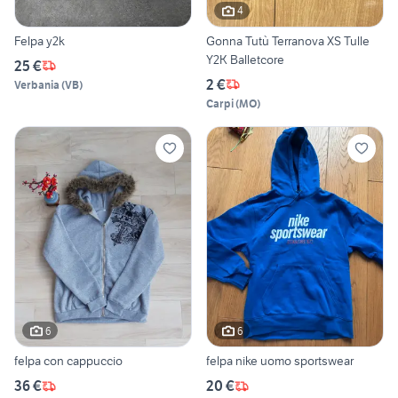
4
Felpa y2k
Gonna Tutù Terranova XS Tulle
Y2K Balletcore
25 €
2 €
Verbania
(
VB
)
Carpi
(
MO
)
6
6
felpa con cappuccio
felpa nike uomo sportswear
36 €
20 €