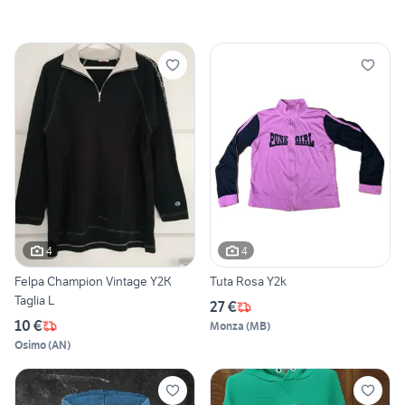
4
4
Felpa Champion Vintage Y2K
Tuta Rosa Y2k
Taglia L
27 €
10 €
Monza
(
MB
)
Osimo
(
AN
)