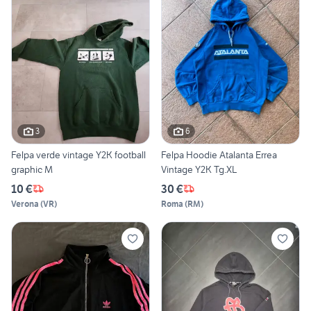
3
6
Felpa verde vintage Y2K football
Felpa Hoodie Atalanta Errea
graphic M
Vintage Y2K Tg.XL
10 €
30 €
Verona
(
VR
)
Roma
(
RM
)