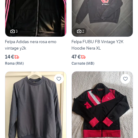
3
2
Felpa Adidas nera rosa emo
Felpa FUBU FB Vintage Y2K
vintage y2k
Hoodie Nera XL
14 €
47 €
Roma
(
RM
)
Carnate
(
MB
)