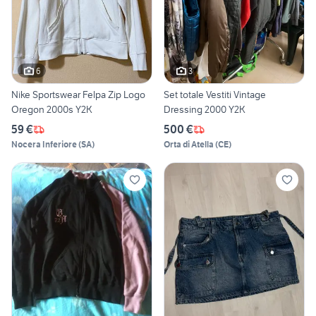
6
3
Nike Sportswear Felpa Zip Logo
Set totale Vestiti Vintage
Oregon 2000s Y2K
Dressing 2000 Y2K
59 €
500 €
Nocera Inferiore
(
SA
)
Orta di Atella
(
CE
)