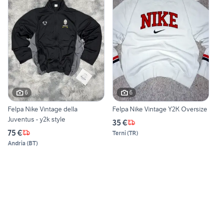
6
6
Felpa Nike Vintage della
Felpa Nike Vintage Y2K Oversize
Juventus - y2k style
35 €
75 €
Terni
(
TR
)
Andria
(
BT
)