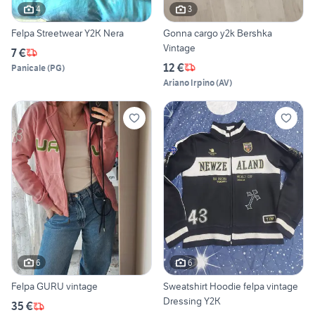
4
3
Felpa Streetwear Y2K Nera
Gonna cargo y2k Bershka
Vintage
7 €
12 €
Panicale
(
PG
)
Ariano Irpino
(
AV
)
6
6
Felpa GURU vintage
Sweatshirt Hoodie felpa vintage
Dressing Y2K
35 €