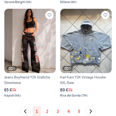
Varano Borghi
(
VA
)
Milano
(
MI
)
6
6
Jeans Boyfriend Y2K Grafiche
Karl Kani Y2K Vintage Hoodie
Streetwear
XXL Rare
65 €
80 €
Napoli
(
NA
)
Riva del Garda
(
TN
)
1
2
3
4
5