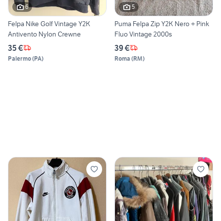
6
5
Felpa Nike Golf Vintage Y2K
Puma Felpa Zip Y2K Nero + Pink
Antivento Nylon Crewne
Fluo Vintage 2000s
35 €
39 €
Palermo
(
PA
)
Roma
(
RM
)