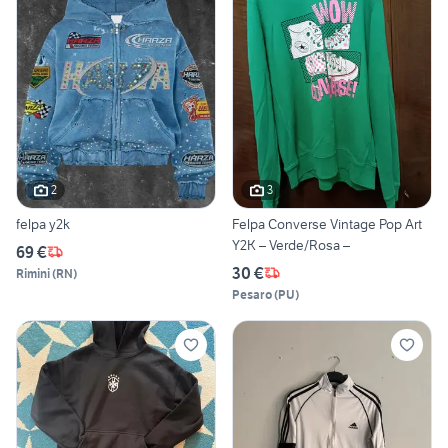
2
3
felpa y2k
Felpa Converse Vintage Pop Art
Y2K – Verde/Rosa –
69 €
30 €
Rimini
(
RN
)
Pesaro
(
PU
)