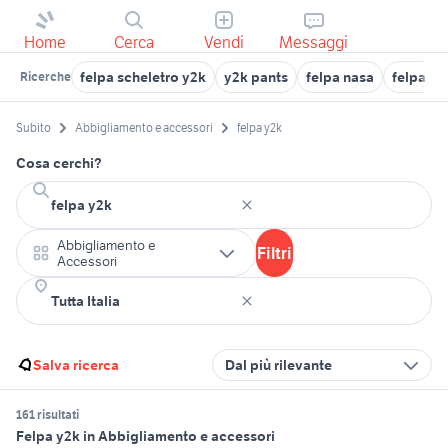
Home
Cerca
Vendi
Messaggi
felpa scheletro y2k
y2k pants
felpa nasa
felpa re
Ricerche
Subito
Abbigliamento e accessori
felpa y2k
Cosa cerchi?
Abbigliamento e
Filtri
Accessori
Salva ricerca
Dal più rilevante
161 risultati
Felpa y2k in Abbigliamento e accessori