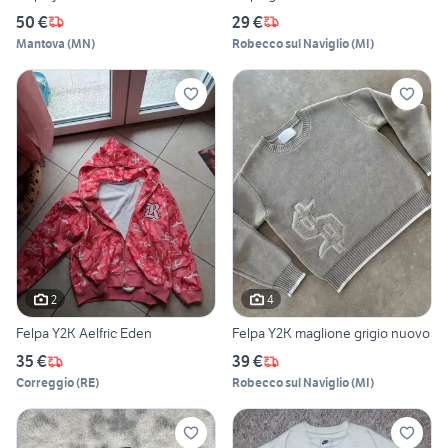
50 €
29 €
Mantova
(
MN
)
Robecco sul Naviglio
(
MI
)
2
4
Felpa Y2K Aelfric Eden
Felpa Y2K maglione grigio nuovo
35 €
39 €
Correggio
(
RE
)
Robecco sul Naviglio
(
MI
)