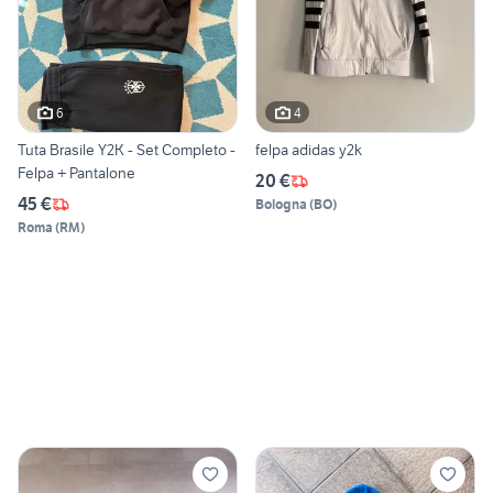
6
4
Tuta Brasile Y2K - Set Completo -
felpa adidas y2k
Felpa + Pantalone
20 €
45 €
Bologna
(
BO
)
Roma
(
RM
)