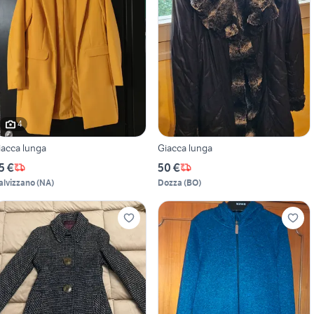
4
iacca lunga
Giacca lunga
5 €
50 €
alvizzano
(
NA
)
Dozza
(
BO
)