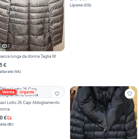
Lipomo
(
CO
)
2
iacca lunga da donna Taglia M
5 €
allarate
(
VA
)
Vetrina
Urgente
axi Lotto 26 Capi Abbigliamento
onna
0 €
iella
(
BI
)