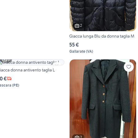
2
Giacca lunga Blu da donna taglia M
55 €
Gallarate
(
VA
)
6
iacca donna antivento taglia L
0 €
escara
(
PE
)
2