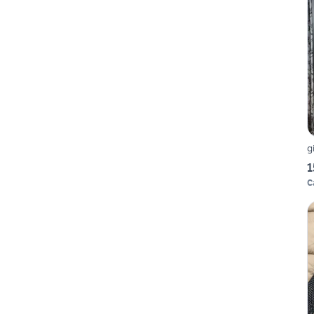
g
1
C