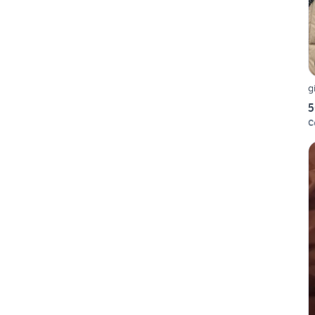
g
5
C