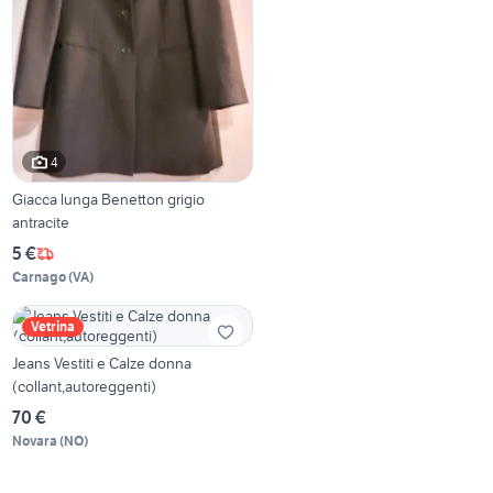
4
Giacca lunga Benetton grigio
antracite
5 €
Carnago
(
VA
)
Vetrina
Jeans Vestiti e Calze donna
(collant,autoreggenti)
70 €
Novara
(
NO
)