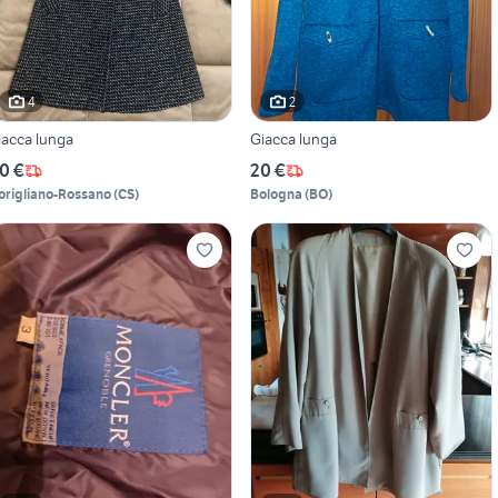
4
2
iacca lunga
Giacca lunga
0 €
20 €
origliano-Rossano
(
CS
)
Bologna
(
BO
)