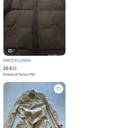
2
GIACCA LUNGA
20 €
Rivalta di Torino
(
TO
)