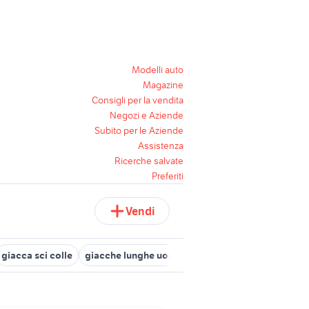
Modelli auto
Magazine
Consigli per la vendita
Negozi e Aziende
Subito per le Aziende
Assistenza
Ricerche salvate
Preferiti
Vendi
giacca sci colle
giacche lunghe uomo
unghie lunghe
unghie 