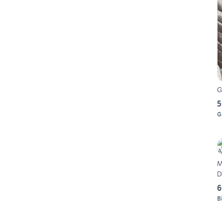
G
5
G
M
D
6
B