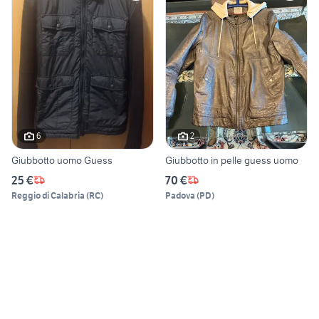
6
2
Giubbotto uomo Guess
Giubbotto in pelle guess uomo
25 €
70 €
Reggio di Calabria
(
RC
)
Padova
(
PD
)