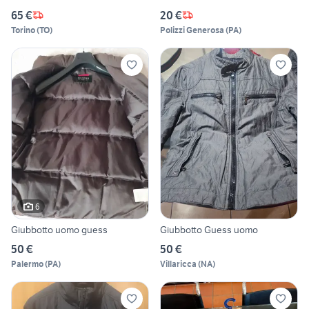
65 €
20 €
Torino
(
TO
)
Polizzi Generosa
(
PA
)
6
Giubbotto uomo guess
Giubbotto Guess uomo
50 €
50 €
Palermo
(
PA
)
Villaricca
(
NA
)