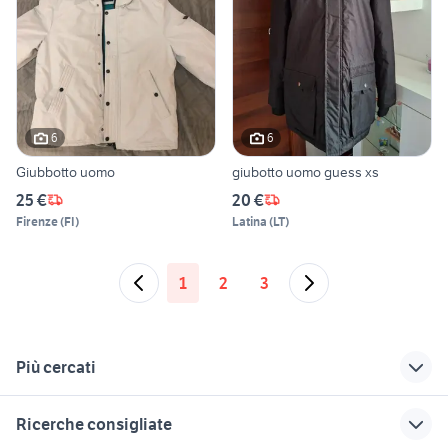
6
6
Giubbotto uomo
giubotto uomo guess xs
25 €
20 €
Firenze
(
FI
)
Latina
(
LT
)
1
2
3
Più cercati
Correlati
Richerche simili
Suggerimenti
Ricerche consigliate
stivali uomo texani
Giacche e giubbotti
cerchi motard 17