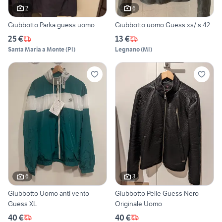
2
6
Giubbotto Parka guess uomo
Giubbotto uomo Guess xs/ s 42
25 €
13 €
Santa Maria a Monte
(
PI
)
Legnano
(
MI
)
6
3
Giubbotto Uomo anti vento
Giubbotto Pelle Guess Nero -
Guess XL
Originale Uomo
40 €
40 €