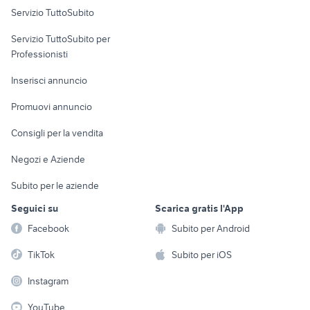
Servizio TuttoSubito
elettronica
per la casa e la
sports e hobby
Servizio TuttoSubito per
persona
Informatica
Animali
Professionisti
Arredamento e
Console e
Accessori per
Casalinghi
Inserisci annuncio
Videogiochi
animali
Elettrodomestici
Promuovi annuncio
Audio/Video
Musica e Film
Giardino e Fai da te
Consigli per la vendita
Fotografia
Libri e Riviste
Abbigliamento e
Negozi e Aziende
Telefonia
Strumenti Musicali
Accessori
Subito per le aziende
Sports
Tutto per i bambini
Seguici su
Scarica gratis l'App
Biciclette
Facebook
Subito per Android
Collezionismo
TikTok
Subito per iOS
Instagram
YouTube