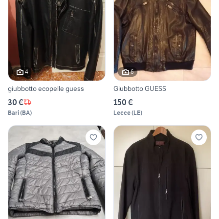
4
6
giubbotto ecopelle guess
Giubbotto GUESS
30 €
150 €
Bari
(
BA
)
Lecce
(
LE
)