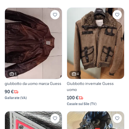
6
4
giubbotto da uomo marca Guess
Giubbotto invernale Guess
uomo
90 €
100 €
Gallarate
(
VA
)
Casale sul Sile
(
TV
)