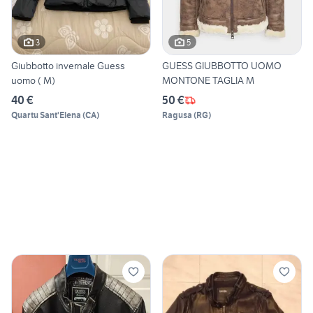
3
5
Giubbotto invernale Guess
GUESS GIUBBOTTO UOMO
uomo ( M)
MONTONE TAGLIA M
40 €
50 €
Quartu Sant'Elena
(
CA
)
Ragusa
(
RG
)