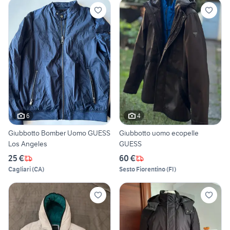
6
4
Giubbotto Bomber Uomo GUESS
Giubbotto uomo ecopelle
Los Angeles
GUESS
25 €
60 €
Cagliari
(
CA
)
Sesto Fiorentino
(
FI
)