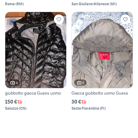
Roma
(
RM
)
San Giuliano Milanese
(
MI
)
4
6
giubbotto giacca Guess uomo
Giacca giubbotto uomo Guess
150 €
30 €
Saluzzo
(
CN
)
Sesto Fiorentino
(
FI
)