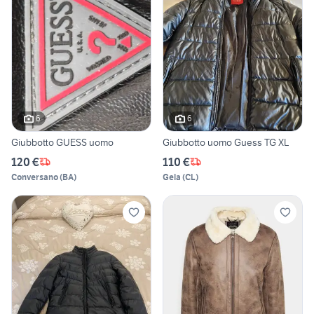
6
6
Giubbotto GUESS uomo
Giubbotto uomo Guess TG XL
120 €
110 €
Conversano
(
BA
)
Gela
(
CL
)