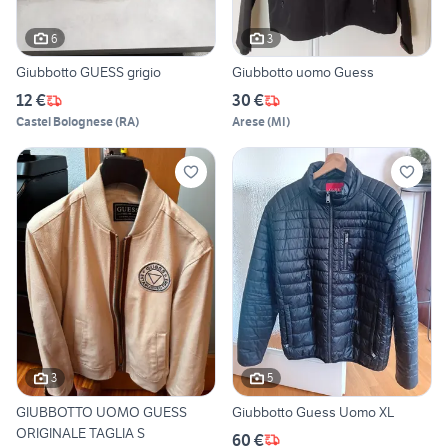
6
3
Giubbotto GUESS grigio
Giubbotto uomo Guess
12 €
30 €
Castel Bolognese
(
RA
)
Arese
(
MI
)
3
5
GIUBBOTTO UOMO GUESS
Giubbotto Guess Uomo XL
ORIGINALE TAGLIA S
60 €