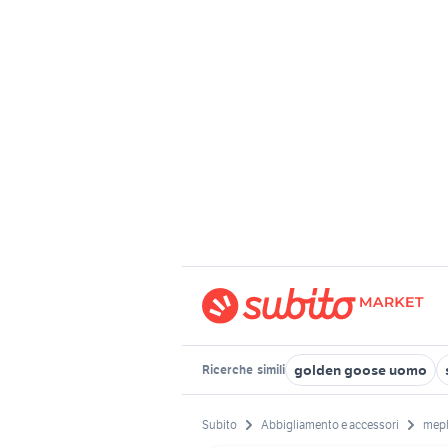
golden goose uomo
Ricerche
simili
Subito
Abbigliamento e accessori
mep