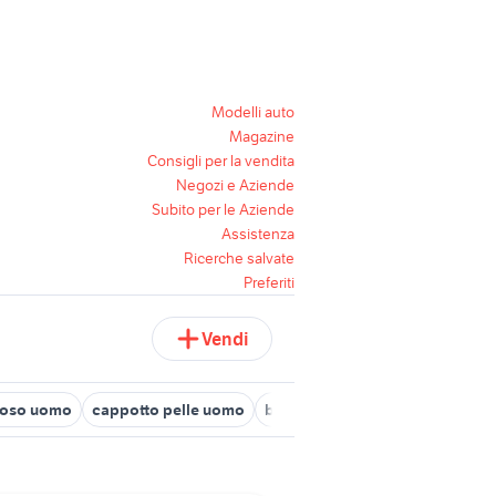
Modelli auto
Magazine
Consigli per la vendita
Negozi e Aziende
Subito per le Aziende
Assistenza
Ricerche salvate
Preferiti
Vendi
poso uomo
cappotto pelle uomo
bracciale bulgari uomo
jeans