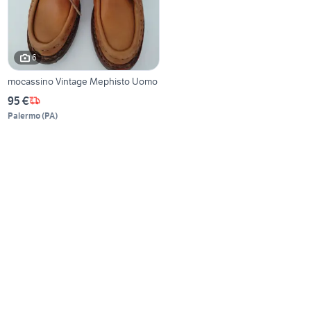
6
mocassino Vintage Mephisto Uomo
95 €
Palermo
(
PA
)