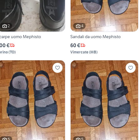
2
4
carpe uomo Mephisto
Sandali da uomo Mephisto
00 €
60 €
orino
(
TO
)
Vimercate
(
MB
)
5
5