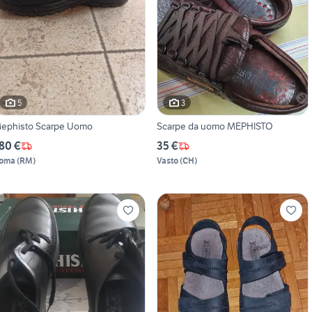
5
3
ephisto Scarpe Uomo
Scarpe da uomo MEPHISTO
80 €
35 €
oma
(
RM
)
Vasto
(
CH
)