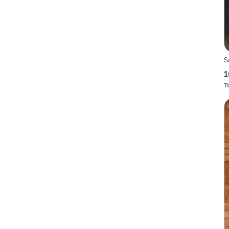
S
1
T