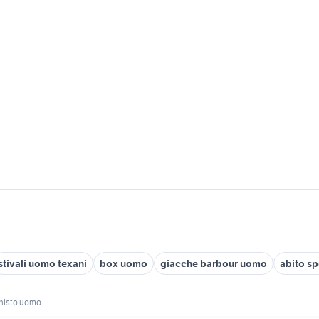
stivali uomo texani
box uomo
giacche barbour uomo
abito s
histo uomo