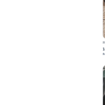
M
1
R