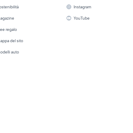
 a schiera
Candidati in cerca di
Audio/Video
Elettrod
ostenibilità
Instagram
lavoro
i
Fotografia
Giardino 
agazine
YouTube
Attrezzature di lavoro
Telefonia
Abbigli
dee regalo
Accesso
e altro
appa del sito
Tutto per
odelli auto