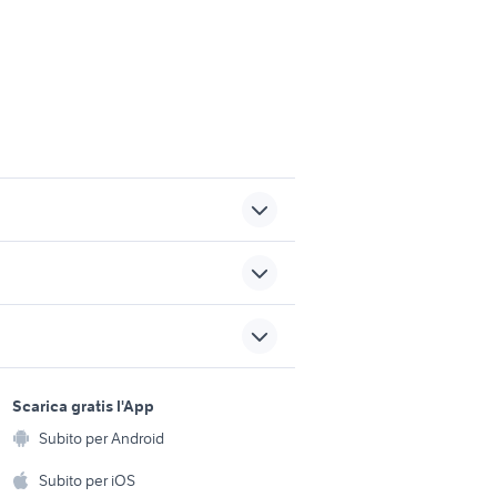
ccessori
suzuki swift accessori auto
Catania provincia
ssori
polo 2001 accessori auto
sports e hobby
a
Scarica gratis l'App
Animali
to
giardino Belluno provincia
Subito per Android
ento e
Accessori per animali
hi
Subito per iOS
motore golf 7 1.6 tdi