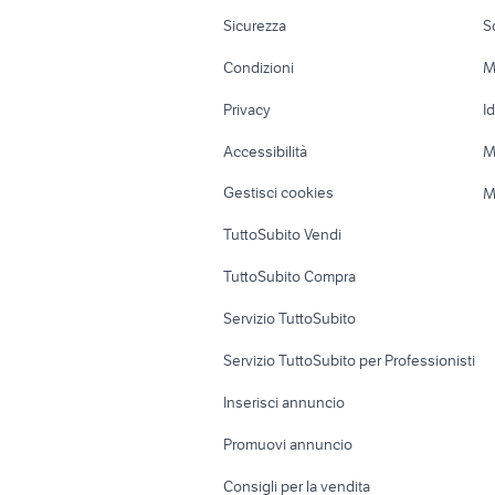
Moto e Scooter
Ville singole e
Sicurezza
S
Accessori Moto
Terreni e rustic
Condizioni
M
Nautica
Garage e box
Privacy
I
Caravan e Camper
Loft, mansarde 
Accessibilità
M
Veicoli commerciali
Case vacanza
Gestisci cookies
M
Uffici e Locali
TuttoSubito Vendi
commerciali
TuttoSubito Compra
Servizio TuttoSubito
Servizio TuttoSubito per Professionisti
Inserisci annuncio
Promuovi annuncio
Consigli per la vendita