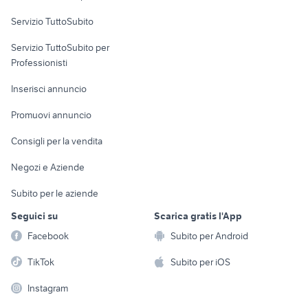
Servizio TuttoSubito
elettronica
per la casa e la
sports e hobby
Servizio TuttoSubito per
persona
Informatica
Animali
Professionisti
Arredamento e
Console e
Accessori per
Casalinghi
Inserisci annuncio
Videogiochi
animali
Elettrodomestici
Promuovi annuncio
Audio/Video
Musica e Film
Giardino e Fai da te
Consigli per la vendita
Fotografia
Libri e Riviste
Abbigliamento e
Negozi e Aziende
Telefonia
Strumenti Musicali
Accessori
Subito per le aziende
Sports
Tutto per i bambini
Seguici su
Scarica gratis l'App
Biciclette
Facebook
Subito per Android
Collezionismo
TikTok
Subito per iOS
Instagram