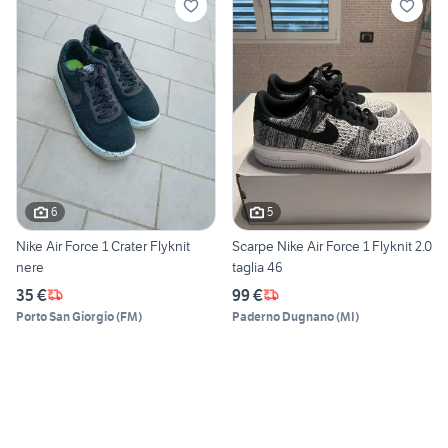
6
5
Nike Air Force 1 Crater Flyknit
Scarpe Nike Air Force 1 Flyknit 2.0
nere
taglia 46
35 €
99 €
Porto San Giorgio
(
FM
)
Paderno Dugnano
(
MI
)