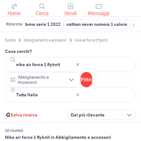
Home
Cerca
Vendi
Messaggi
bmw serie 1 2022
nathan never numero 1 valore
air
Ricerche
Subito
Abbigliamento e accessori
nike air force 1 flyknit
Cosa cerchi?
Abbigliamento e
Filtri
Accessori
Salva ricerca
Dal più rilevante
10 risultati
Nike air force 1 flyknit in Abbigliamento e accessori