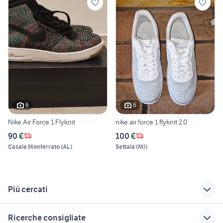
6
6
Nike Air Force 1 Flyknit
nike air force 1 flyknit 2.0
90 €
100 €
Casale Monferrato
(
AL
)
Settala
(
MI
)
Più cercati
Correlati
Richerche simili
Suggerimenti
Ricerche consigliate