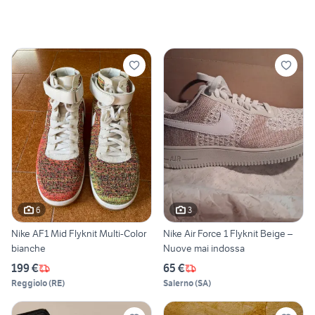
6
3
Nike AF1 Mid Flyknit Multi-Color
Nike Air Force 1 Flyknit Beige –
bianche
Nuove mai indossa
199 €
65 €
Reggiolo
(
RE
)
Salerno
(
SA
)