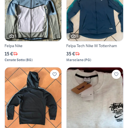
5
6
Felpa Nike
Felpa Tech Nike M Tottenham
15 €
35 €
Cenate Sotto
(
BG
)
Marsciano
(
PG
)