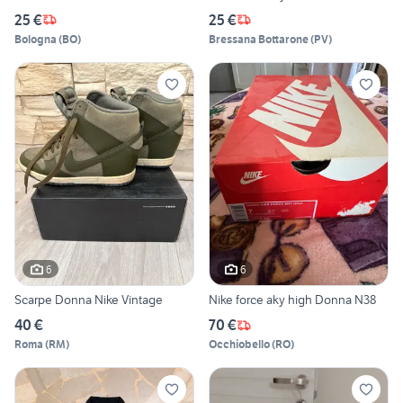
25 €
25 €
Bologna
(
BO
)
Bressana Bottarone
(
PV
)
6
6
Scarpe Donna Nike Vintage
Nike force aky high Donna N38
40 €
70 €
Roma
(
RM
)
Occhiobello
(
RO
)