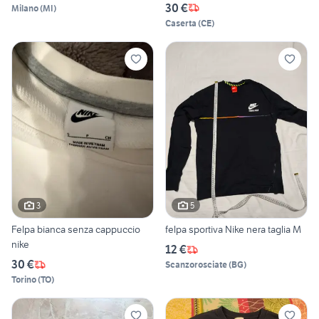
30 €
Milano
(
MI
)
Caserta
(
CE
)
3
5
Felpa bianca senza cappuccio
felpa sportiva Nike nera taglia M
nike
12 €
30 €
Scanzorosciate
(
BG
)
Torino
(
TO
)