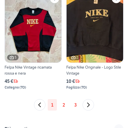
5
2
Felpa Nike Vintage ricamata
Felpa Nike Originale - Logo Stile
rossa e nera
Vintage
45 €
10 €
Collegno
(
TO
)
Foglizzo
(
TO
)
1
2
3