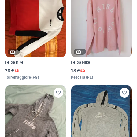
5
5
Felpa nike
Felpa Nike
28 €
18 €
Torremaggiore
(
FG
)
Pescara
(
PE
)