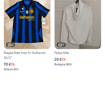
6
6
Maglia Nike Inter Fc Authentic
Felpa Nike
26/27
20 €
70 €
Bologna
(
BO
)
Milano
(
MI
)