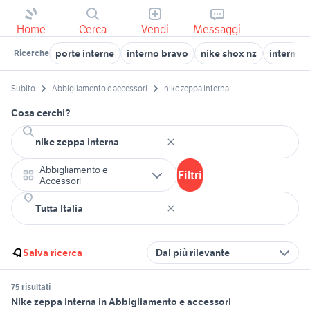
Home
Cerca
Vendi
Messaggi
porte interne
interno bravo
nike shox nz
interni a
Ricerche
Subito
Abbigliamento e accessori
nike zeppa interna
Cosa cerchi?
Abbigliamento e
Filtri
Accessori
Salva ricerca
Dal più rilevante
75 risultati
Nike zeppa interna in Abbigliamento e accessori