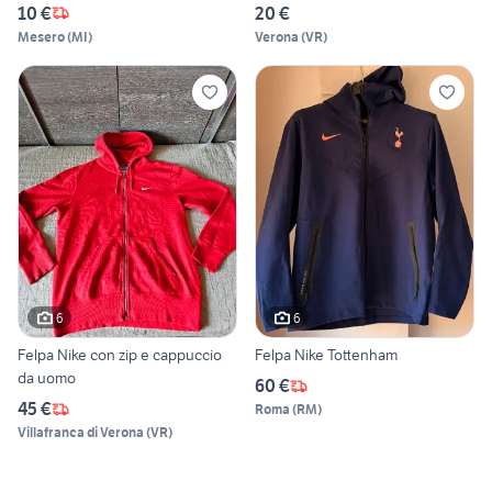
10 €
20 €
Mesero
(
MI
)
Verona
(
VR
)
6
6
Felpa Nike con zip e cappuccio
Felpa Nike Tottenham
da uomo
60 €
45 €
Roma
(
RM
)
Villafranca di Verona
(
VR
)