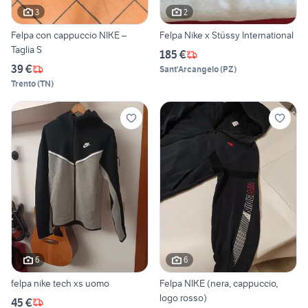
3
2
Felpa con cappuccio NIKE –
Felpa Nike x Stüssy International
Taglia S
185 €
39 €
Sant'Arcangelo
(
PZ
)
Trento
(
TN
)
6
6
felpa nike tech xs uomo
Felpa NIKE (nera, cappuccio,
logo rosso)
45 €