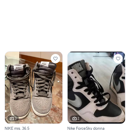
3
2
NIKE mis. 36.5
Nike ForceSky donna