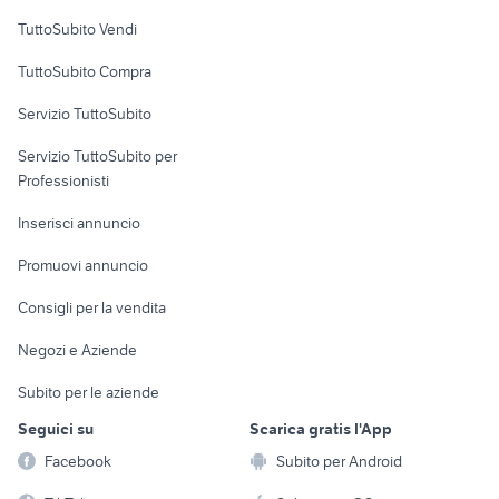
Case vacanza
TuttoSubito Vendi
Uffici e Locali
TuttoSubito Compra
commerciali
Servizio TuttoSubito
elettronica
per la casa e la
sports e hobby
Servizio TuttoSubito per
persona
Informatica
Animali
Professionisti
Arredamento e
Console e
Accessori per
Casalinghi
Inserisci annuncio
Videogiochi
animali
Elettrodomestici
Promuovi annuncio
Audio/Video
Musica e Film
Giardino e Fai da te
Consigli per la vendita
Fotografia
Libri e Riviste
Abbigliamento e
Negozi e Aziende
Telefonia
Strumenti Musicali
Accessori
Subito per le aziende
Sports
Tutto per i bambini
Seguici su
Scarica gratis l'App
Biciclette
Facebook
Subito per Android
Collezionismo