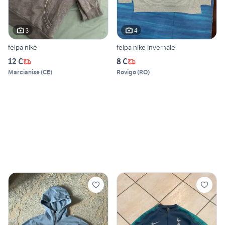
3
4
felpa nike
felpa nike invernale
12 €
8 €
Marcianise
(
CE
)
Rovigo
(
RO
)