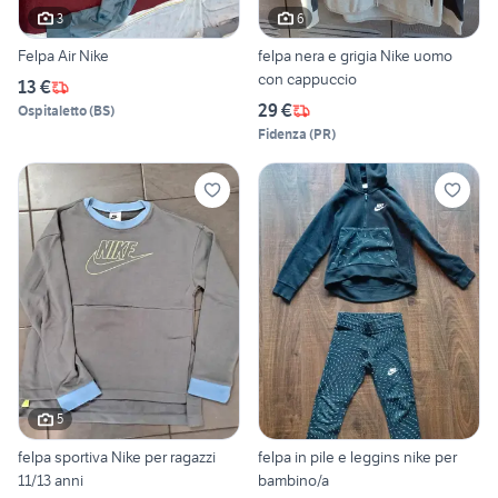
3
6
Felpa Air Nike
felpa nera e grigia Nike uomo
con cappuccio
13 €
29 €
Ospitaletto
(
BS
)
Fidenza
(
PR
)
5
felpa sportiva Nike per ragazzi
felpa in pile e leggins nike per
11/13 anni
bambino/a