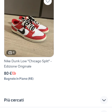
4
Nike Dunk Low "Chicago Split" -
Edizione Originale
80 €
Bagnolo in Piano
(
RE
)
Più cercati
Correlati
Richerche simili
Suggerimenti