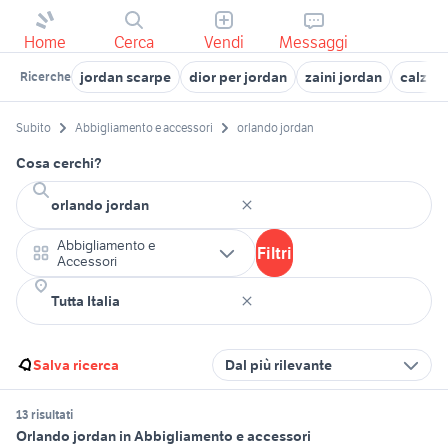
Home
Cerca
Vendi
Messaggi
jordan scarpe
dior per jordan
zaini jordan
calzini
Ricerche
Subito
Abbigliamento e accessori
orlando jordan
Cosa cerchi?
Abbigliamento e
Filtri
Accessori
Salva ricerca
Dal più rilevante
13 risultati
Orlando jordan in Abbigliamento e accessori