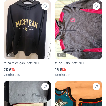
4
3
felpa Michigan State NFL
felpa Ohio State NFL
20 €
15 €
Cassino
(
FR
)
Cassino
(
FR
)