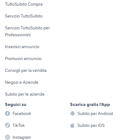
TuttoSubito Compra
commerciali
Servizio TuttoSubito
elettronica
per la casa e la
sports e hobby
Servizio TuttoSubito per
persona
Informatica
Animali
Professionisti
Arredamento e
Console e
Accessori per
Casalinghi
Inserisci annuncio
Videogiochi
animali
Elettrodomestici
Promuovi annuncio
Audio/Video
Musica e Film
Giardino e Fai da te
Consigli per la vendita
Fotografia
Libri e Riviste
Abbigliamento e
Negozi e Aziende
Telefonia
Strumenti Musicali
Accessori
Subito per le aziende
Sports
Tutto per i bambini
Seguici su
Scarica gratis l'App
Biciclette
Facebook
Subito per Android
Collezionismo
TikTok
Subito per iOS
Instagram