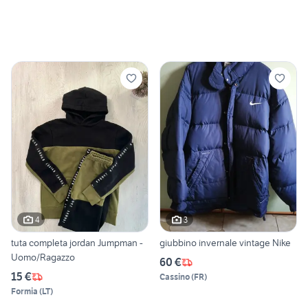
4
3
tuta completa jordan Jumpman -
giubbino invernale vintage Nike
Uomo/Ragazzo
60 €
15 €
Cassino
(
FR
)
Formia
(
LT
)