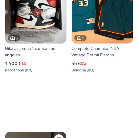
6
6
Nike air jordan 1 x union los
Completo Champion NBA
angeles
Vintage Detroit Pistons
1.500 €
55 €
Pordenone
(
PN
)
Bologna
(
BO
)