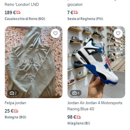
Retro 'London' LND
giocatori
189 €
7 €
Casalecchio di Reno
(
BO
)
Sesto al Reghena
(
PN
)
2
6
Felpa jordan
Jordan Air Jordan 4 Motorsports
Racing Blue 40
25 €
98 €
Bologna
(
BO
)
Miagliano
(
BI
)