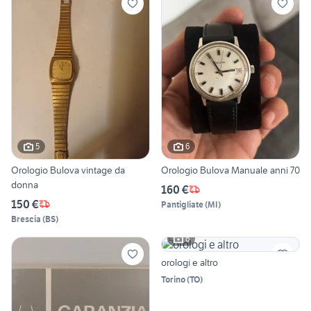
5
6
Orologio Bulova vintage da
Orologio Bulova Manuale anni 70
donna
160 €
150 €
Pantigliate
(
MI
)
Brescia
(
BS
)
6
orologi e altro
Torino
(
TO
)