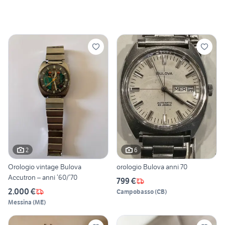
2
6
Orologio vintage Bulova
orologio Bulova anni 70
Accutron – anni ‘60/‘70
799 €
2.000 €
Campobasso
(
CB
)
Messina
(
ME
)