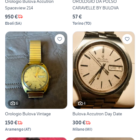
Orologio Bulova Accutron
OROLOGIO DA POLSO
Spaceview 214
CARAVELLE BY BULOVA
950 €
57 €
Eboli
(
SA
)
Torino
(
TO
)
6
4
Orologio Bulova Vintage
Bulova Accutron Day Date
150 €
300 €
Aramengo
(
AT
)
Milano
(
MI
)