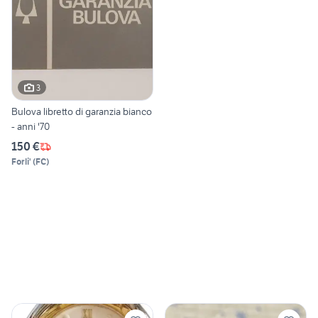
3
Bulova libretto di garanzia bianco
- anni '70
150 €
Forli'
(
FC
)