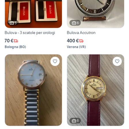
5
6
Bulova - 3 scatole per orologi
Bulova Accutron
70 €
400 €
Bologna
(
BO
)
Verona
(
VR
)
6