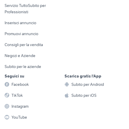
Servizio TuttoSubito per
persona
Informatica
Animali
Professionisti
Arredamento e
Console e
Accessori per
Casalinghi
Inserisci annuncio
Videogiochi
animali
Elettrodomestici
Promuovi annuncio
Audio/Video
Musica e Film
Giardino e Fai da te
Consigli per la vendita
Fotografia
Libri e Riviste
Abbigliamento e
Negozi e Aziende
Telefonia
Strumenti Musicali
Accessori
Subito per le aziende
Sports
Tutto per i bambini
Seguici su
Scarica gratis l'App
Biciclette
Facebook
Subito per Android
Collezionismo
TikTok
Subito per iOS
Instagram
YouTube