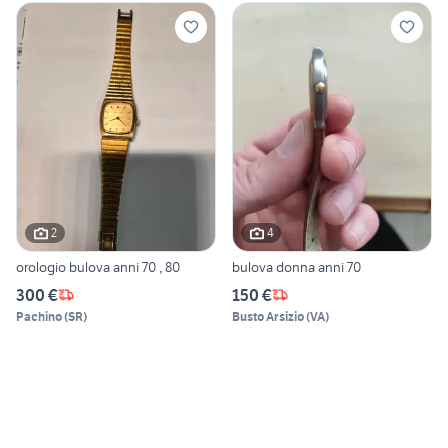
2
4
orologio bulova anni 70 , 80
bulova donna anni 70
300 €
150 €
Pachino
(
SR
)
Busto Arsizio
(
VA
)