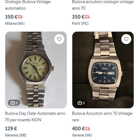
Orologio Bulova Vintage
Bulova accutron orologio vintage
automatico
anni 70
350 €
350 €
Milano
(
MI
)
Forli'
(
FC
)
6
6
Bulova Day Date Automatic anni
Bulova Accutron anni 70 Vintage
70 per ricambi NON
raro
129 €
400 €
Genova
(
GE
)
Varese
(
VA
)