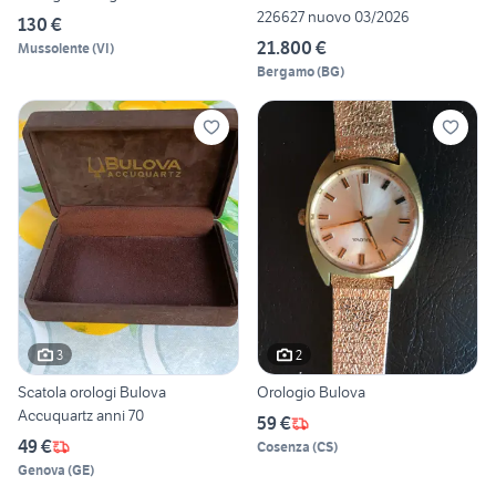
226627 nuovo 03/2026
130 €
21.800 €
Mussolente
(
VI
)
Bergamo
(
BG
)
3
2
Scatola orologi Bulova
Orologio Bulova
Accuquartz anni 70
59 €
49 €
Cosenza
(
CS
)
Genova
(
GE
)