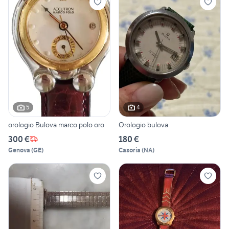
5
4
orologio Bulova marco polo oro
Orologio bulova
300 €
180 €
Genova
(
GE
)
Casoria
(
NA
)