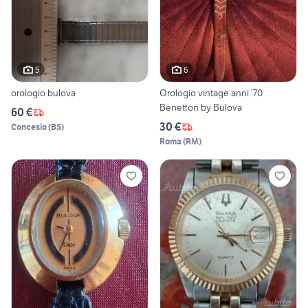
5
6
orologio bulova
Orologio vintage anni ‘70
Benetton by Bulova
60 €
30 €
Concesio
(
BS
)
Roma
(
RM
)