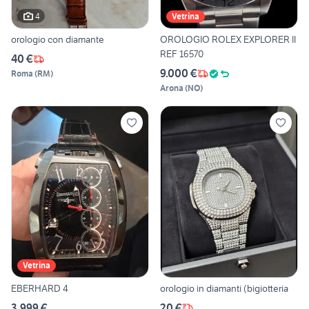
4
Vetrina
orologio con diamante
OROLOGIO ROLEX EXPLORER II
REF 16570
40 €
9.000 €
Roma
(
RM
)
Arona
(
NO
)
Vetrina
EBERHARD 4
orologio in diamanti (bigiotteria
3.999 €
20 €