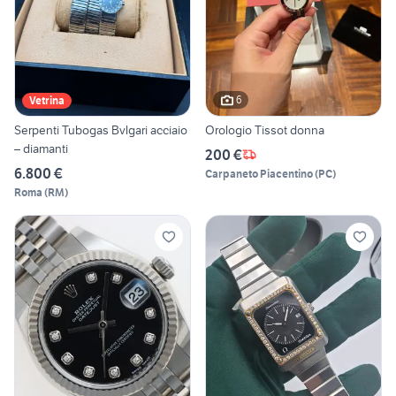
6
Vetrina
Serpenti Tubogas Bvlgari acciaio
Orologio Tissot donna
– diamanti
200 €
6.800 €
Carpaneto Piacentino
(
PC
)
Roma
(
RM
)