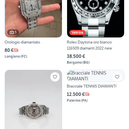
5
Vetrina
Orologio diamantato
Rolex Daytona oro bianco
116509 diamanti 2022 new
80 €
38.500 €
Longiano
(
FC
)
Bergamo
(
BG
)
Bracciale TENNIS DIAMANTI
12.500 €
Palermo
(
PA
)