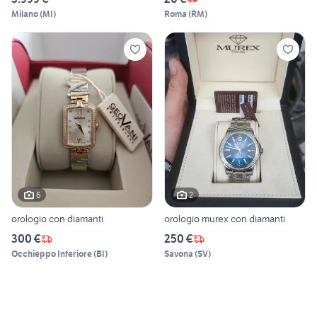
Milano
(
MI
)
Roma
(
RM
)
6
2
orologio con diamanti
orologio murex con diamanti
300 €
250 €
Occhieppo Inferiore
(
BI
)
Savona
(
SV
)