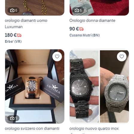
6
6
orologio diamanti uomo
Orologio donna diamante
Luxurman
90 €
180 €
Cusano Mutri
(
BN
)
Erbe'
(
VR
)
5
orologio svizzero con diamanti
orologio nuovo quarzo inox