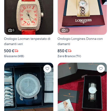
6
6
Orologio Locman tenpestato di
Orologio Longines Donna con
diamanti veri
diamanti
500 €
850 €
Giussano
(
MB
)
Zero Branco
(
TV
)