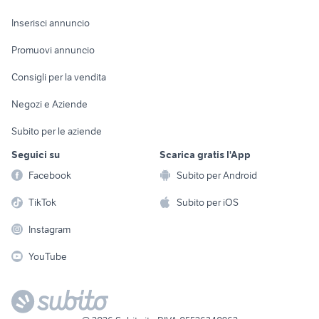
Arredamento e
Console e
Accessori per
Casalinghi
Inserisci annuncio
Videogiochi
animali
Elettrodomestici
Promuovi annuncio
Audio/Video
Musica e Film
Giardino e Fai da te
Consigli per la vendita
Fotografia
Libri e Riviste
Abbigliamento e
Negozi e Aziende
Telefonia
Strumenti Musicali
Accessori
Subito per le aziende
Sports
Tutto per i bambini
Seguici su
Scarica gratis l'App
Biciclette
Facebook
Subito per Android
Collezionismo
TikTok
Subito per iOS
Instagram
YouTube