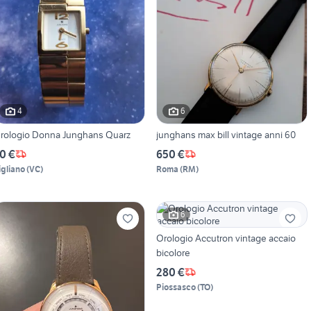
4
6
rologio Donna Junghans Quarz
junghans max bill vintage anni 60
0 €
650 €
igliano
(
VC
)
Roma
(
RM
)
6
Orologio Accutron vintage accaio
bicolore
280 €
Piossasco
(
TO
)