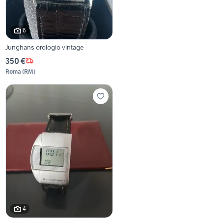
6
Junghans orologio vintage
350 €
Roma
(
RM
)
4