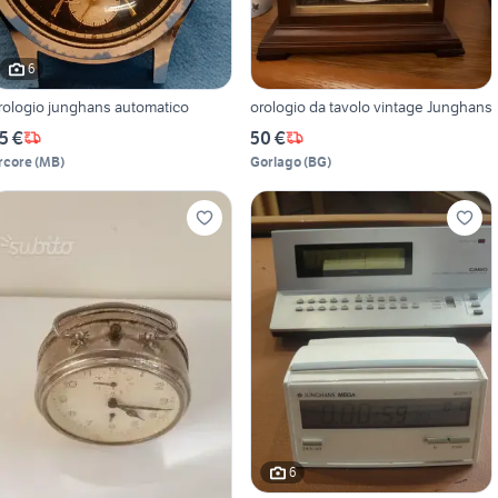
6
rologio junghans automatico
orologio da tavolo vintage Junghans
5 €
50 €
rcore
(
MB
)
Gorlago
(
BG
)
6