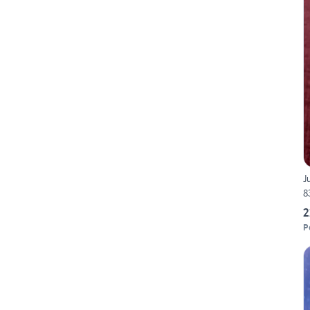
J
8
2
P