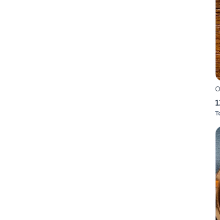
O
1
T