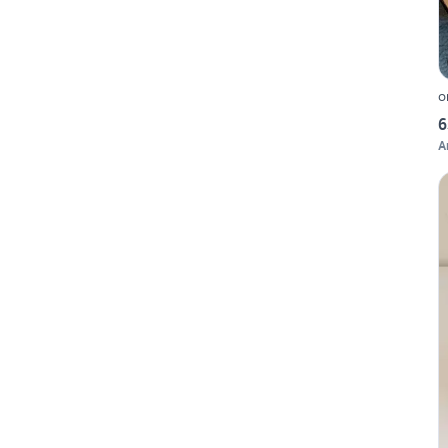
o
6
A