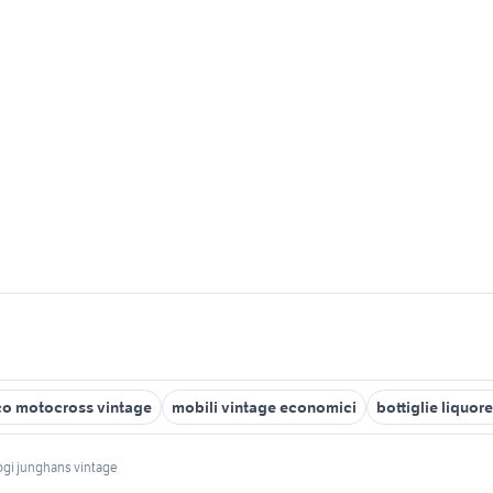
co motocross vintage
mobili vintage economici
bottiglie liquor
ogi junghans vintage