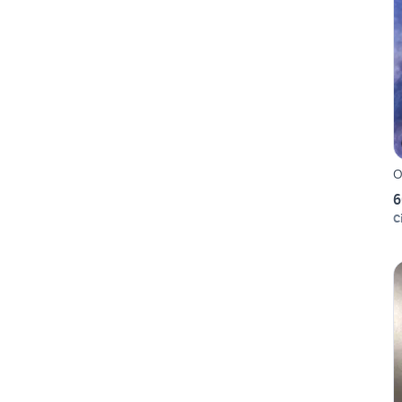
O
6
C