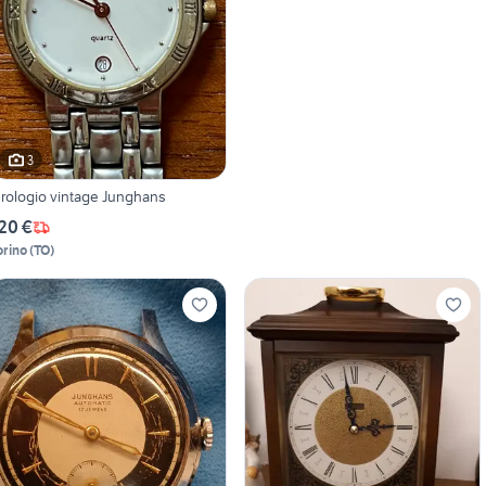
3
rologio vintage Junghans
20 €
orino
(
TO
)