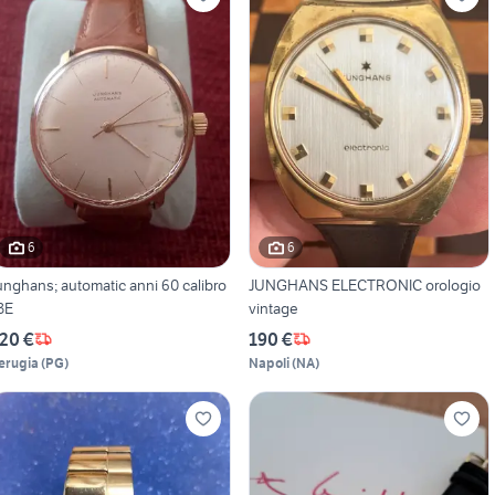
6
6
unghans; automatic anni 60 calibro
JUNGHANS ELECTRONIC orologio
3E
vintage
20 €
190 €
erugia
(
PG
)
Napoli
(
NA
)