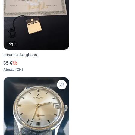
2
garanzia Junghans
35 €
Atessa
(
CH
)