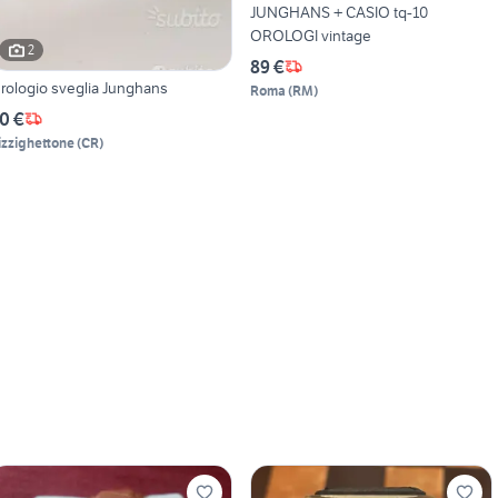
JUNGHANS + CASIO tq-10
OROLOGI vintage
2
89 €
rologio sveglia Junghans
Roma
(
RM
)
0 €
izzighettone
(
CR
)