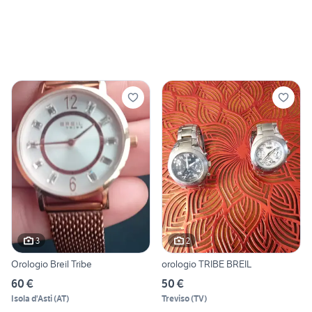
3
2
Orologio Breil Tribe
orologio TRIBE BREIL
60 €
50 €
Isola d'Asti
(
AT
)
Treviso
(
TV
)