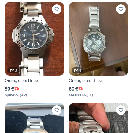
3
4
Orologio breil tribe
Orologio breil tribe
50 €
60 €
Spinetoli
(
AP
)
Melissano
(
LE
)