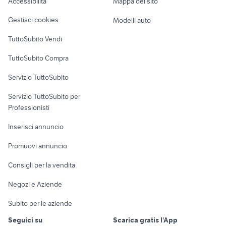
Accessibilità
Mappa del sito
Loft, mansarde e
Veicoli commerciali
altro
Gestisci cookies
Modelli auto
Case vacanza
TuttoSubito Vendi
Uffici e Locali
TuttoSubito Compra
commerciali
Servizio TuttoSubito
elettronica
per la casa e la
sports e hobby
Servizio TuttoSubito per
persona
Informatica
Animali
Professionisti
Arredamento e
Console e
Accessori per
Casalinghi
Inserisci annuncio
Videogiochi
animali
Elettrodomestici
Promuovi annuncio
Audio/Video
Musica e Film
Giardino e Fai da te
Consigli per la vendita
Fotografia
Libri e Riviste
Abbigliamento e
Negozi e Aziende
Telefonia
Strumenti Musicali
Accessori
Subito per le aziende
Sports
Tutto per i bambini
Seguici su
Scarica gratis l'App