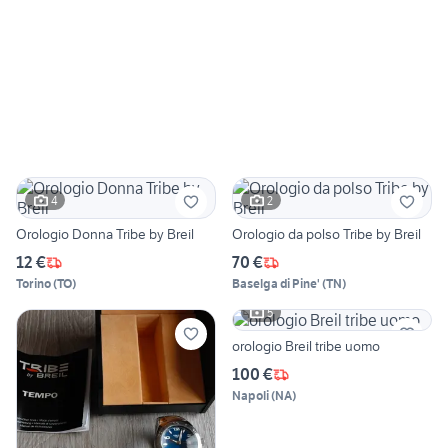
4
2
Orologio Donna Tribe by Breil
Orologio da polso Tribe by Breil
12 €
70 €
Torino
(
TO
)
Baselga di Pine'
(
TN
)
5
orologio Breil tribe uomo
100 €
Napoli
(
NA
)