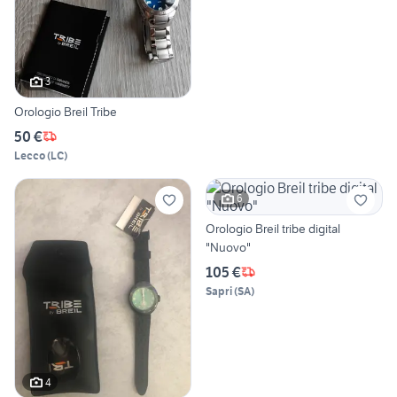
3
Orologio Breil Tribe
50 €
Lecco
(
LC
)
6
Orologio Breil tribe digital
"Nuovo"
105 €
Sapri
(
SA
)
4