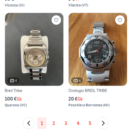
Vicenza
(
VI
)
Viterbo
(
VT
)
4
4
Breil Tribe
Orologio BREIL TRIBE
100 €
20 €
Quarona
(
VC
)
Peschiera Borromeo
(
MI
)
1
2
3
4
5