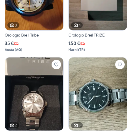
3
4
Orologio Breil Tribe
Orologio Breil TRIBE
35 €
150 €
Aosta
(
AO
)
Narni
(
TR
)
2
3