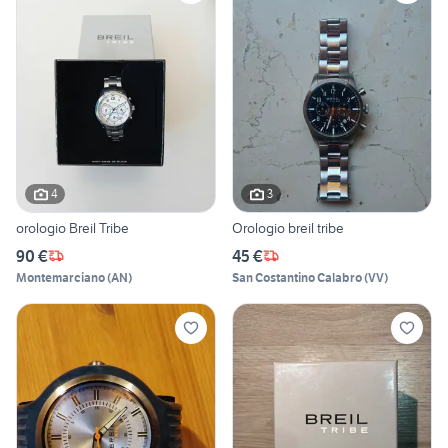
4
3
orologio Breil Tribe
Orologio breil tribe
90 €
45 €
Montemarciano
(
AN
)
San Costantino Calabro
(
VV
)