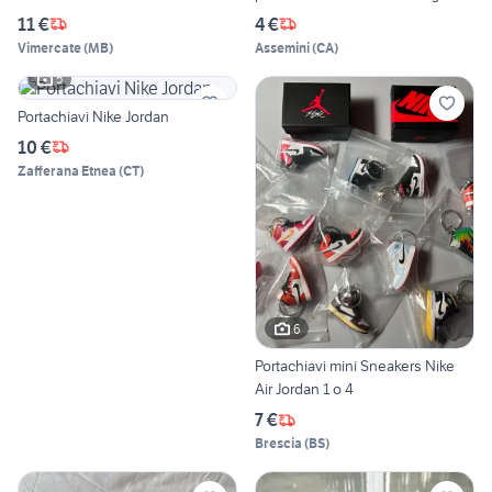
11 €
4 €
Vimercate
(
MB
)
Assemini
(
CA
)
5
Portachiavi Nike Jordan
10 €
Zafferana Etnea
(
CT
)
6
Portachiavi mini Sneakers Nike
Air Jordan 1 o 4
7 €
Brescia
(
BS
)