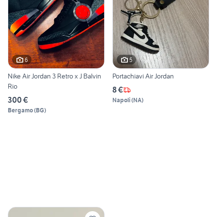
6
5
Nike Air Jordan 3 Retro x J Balvin
Portachiavi Air Jordan
Rio
8 €
300 €
Napoli
(
NA
)
Bergamo
(
BG
)