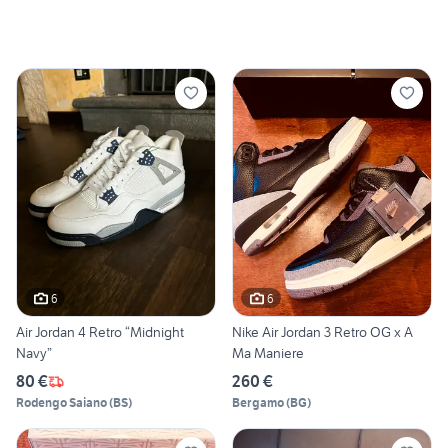
6
6
Air Jordan 4 Retro “Midnight
Nike Air Jordan 3 Retro OG x A
Navy”
Ma Maniere
80 €
260 €
Rodengo Saiano
(
BS
)
Bergamo
(
BG
)