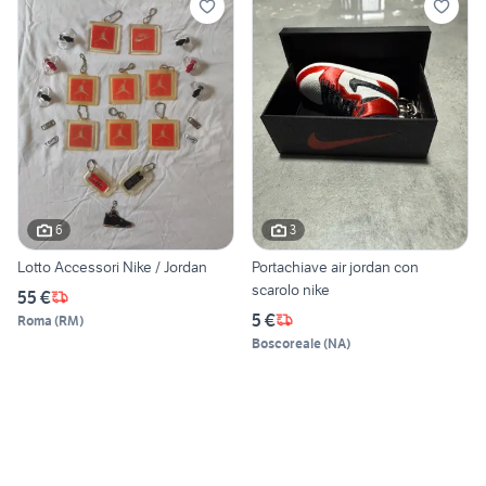
6
3
Lotto Accessori Nike / Jordan
Portachiave air jordan con
scarolo nike
55 €
5 €
Roma
(
RM
)
Boscoreale
(
NA
)