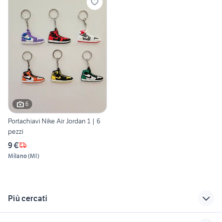
6
Portachiavi Nike Air Jordan 1 | 6
pezzi
9 €
Milano
(
MI
)
Più cercati
Correlati
Richerche simili
Suggerimenti