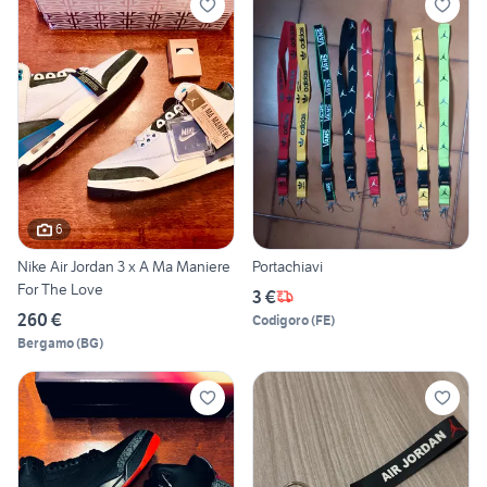
6
Nike Air Jordan 3 x A Ma Maniere
Portachiavi
For The Love
3 €
260 €
Codigoro
(
FE
)
Bergamo
(
BG
)