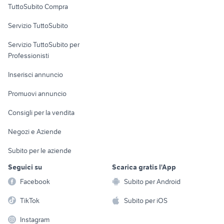
TuttoSubito Compra
commerciali
Servizio TuttoSubito
elettronica
per la casa e la
sports e hobby
Servizio TuttoSubito per
persona
Informatica
Animali
Professionisti
Arredamento e
Console e
Accessori per
Casalinghi
Inserisci annuncio
Videogiochi
animali
Elettrodomestici
Promuovi annuncio
Audio/Video
Musica e Film
Giardino e Fai da te
Consigli per la vendita
Fotografia
Libri e Riviste
Abbigliamento e
Negozi e Aziende
Telefonia
Strumenti Musicali
Accessori
Subito per le aziende
Sports
Tutto per i bambini
Seguici su
Scarica gratis l'App
Biciclette
Facebook
Subito per Android
Collezionismo
TikTok
Subito per iOS
Instagram