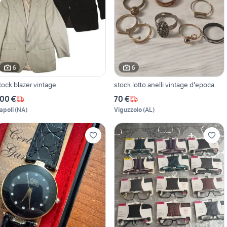
6
6
tock blazer vintage
stock lotto anelli vintage d'epoca
00 €
70 €
apoli
(
NA
)
Viguzzolo
(
AL
)