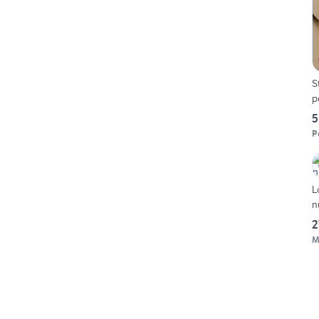
S
p
5
P
L
n
2
M