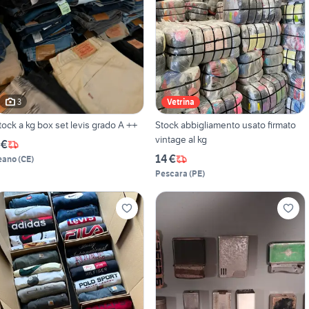
3
Vetrina
tock a kg box set levis grado A ++
Stock abbigliamento usato firmato
vintage al kg
 €
14 €
eano
(
CE
)
Pescara
(
PE
)