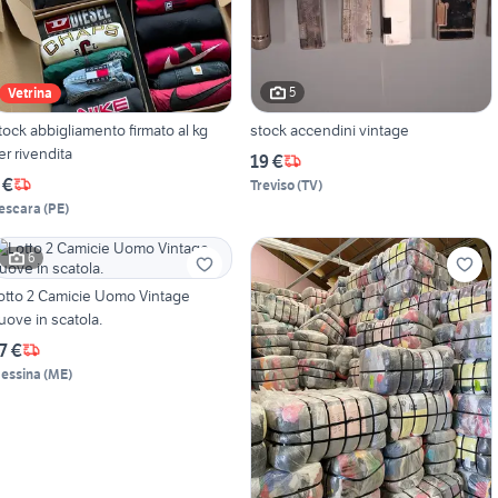
5
Vetrina
tock abbigliamento firmato al kg
stock accendini vintage
er rivendita
19 €
 €
Treviso
(
TV
)
escara
(
PE
)
6
otto 2 Camicie Uomo Vintage
uove in scatola.
7 €
essina
(
ME
)