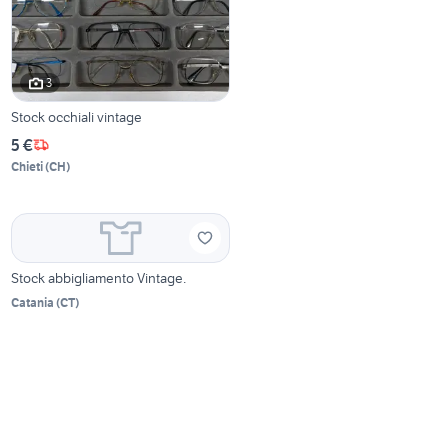
3
Stock occhiali vintage
5 €
Chieti
(
CH
)
Stock abbigliamento Vintage.
Catania
(
CT
)