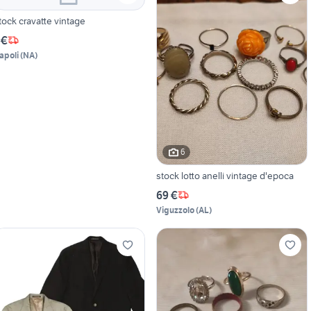
tock cravatte vintage
 €
apoli
(
NA
)
6
stock lotto anelli vintage d'epoca
69 €
Viguzzolo
(
AL
)