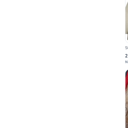
S
2
N