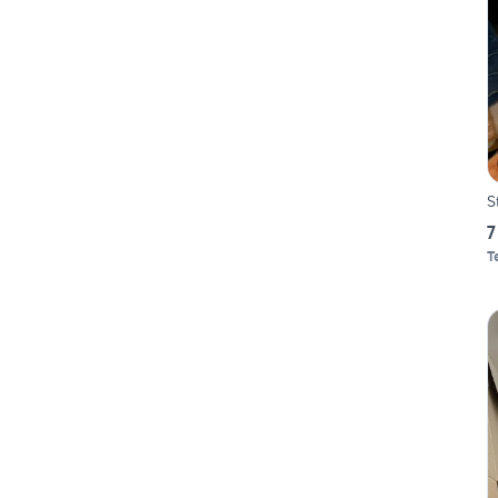
S
7
T