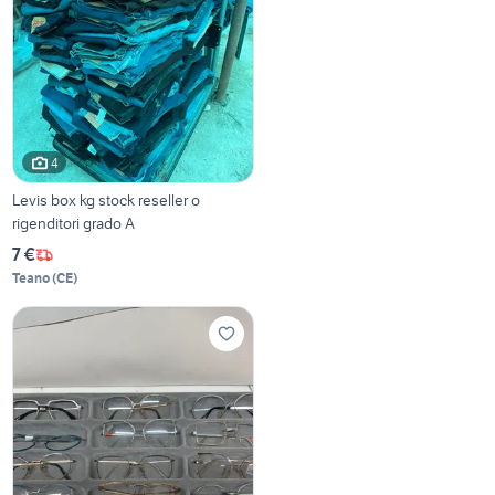
4
Levis box kg stock reseller o
rigenditori grado A
7 €
Teano
(
CE
)