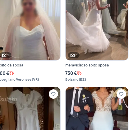
5
6
bito da sposa
meraviglioso abito sposa
00 €
750 €
ovegliano Veronese
(
VR
)
Bolzano
(
BZ
)