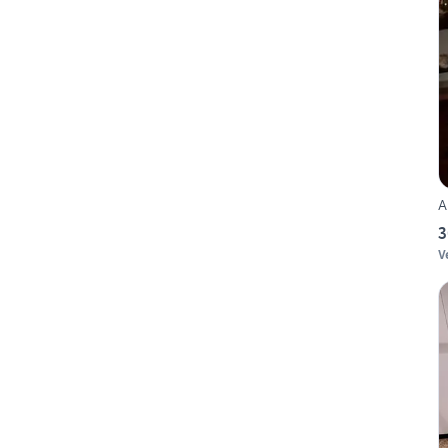
A
3
V