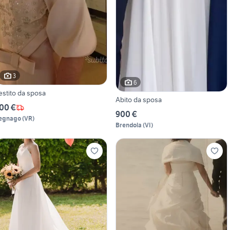
3
6
estito da sposa
Abito da sposa
00 €
900 €
egnago
(
VR
)
Brendola
(
VI
)