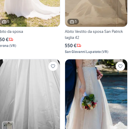
6
5
bito da sposa
Abito Vestito da sposa San Patrick
taglia 42
50 €
550 €
erona
(
VR
)
San Giovanni Lupatoto
(
VR
)