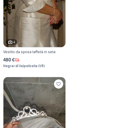
4
Vestito da sposa taffetà in seta
480 €
Negrar di Valpolicella
(
VR
)