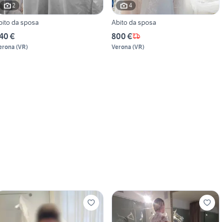
2
4
bito da sposa
Abito da sposa
40 €
800 €
erona
(
VR
)
Verona
(
VR
)