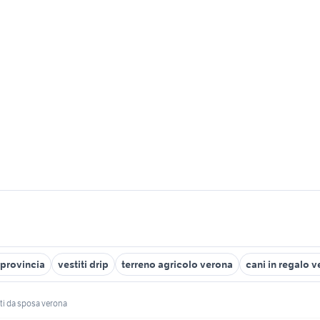
provincia
vestiti drip
terreno agricolo verona
cani in regalo 
iti da sposa verona