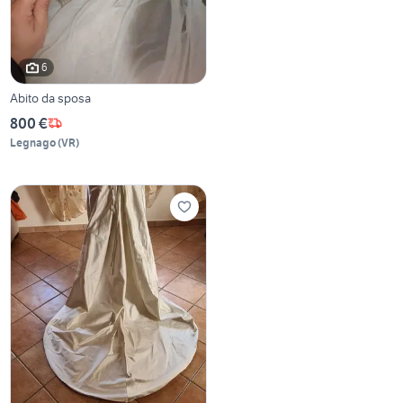
6
Abito da sposa
800 €
Legnago
(
VR
)