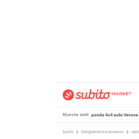
panda 4x4 auto Verona 
Ricerche
simili
Subito
Abbigliamento e accessori
vest