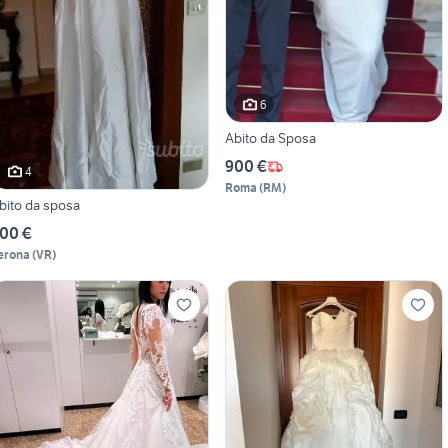
6
Abito da Sposa
900 €
4
Roma
(
RM
)
bito da sposa
00 €
erona
(
VR
)