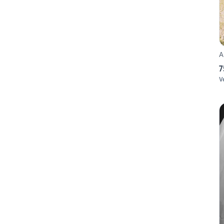
A
7
V