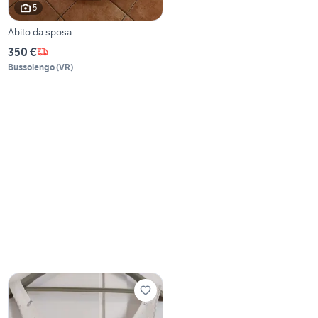
5
Abito da sposa
350 €
Bussolengo
(
VR
)