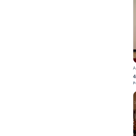
A
4
P