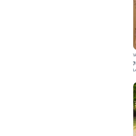
V
7
L