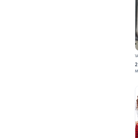
V
2
M