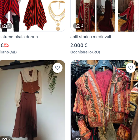
3
4
ostume pirata donna
abiti storico medievali
 €
2.000 €
ilano
(
MI
)
Occhiobello
(
RO
)
5
6