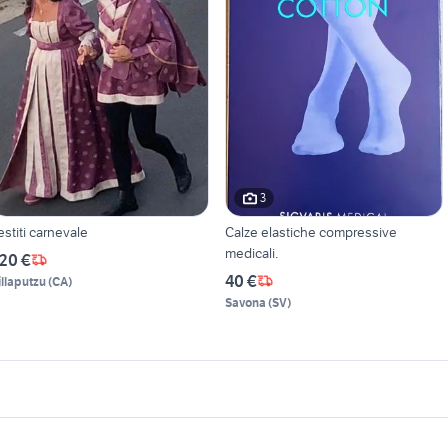
3
estiti carnevale
Calze elastiche compressive
medicali.
20 €
40 €
illaputzu
(
CA
)
Savona
(
SV
)
icherche simili
Suggerimenti