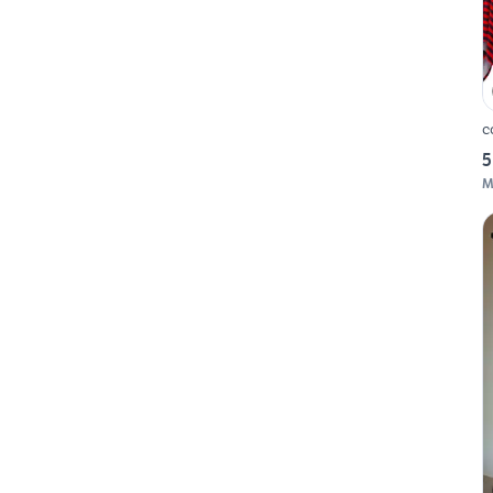
c
5
M