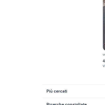
v
4
V
Più cercati
Correlati
R
Ricerche consigliate