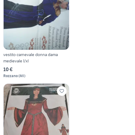
vestito carnevale donna dama
medievale l/xl
10 €
Rozzano
(
MI
)