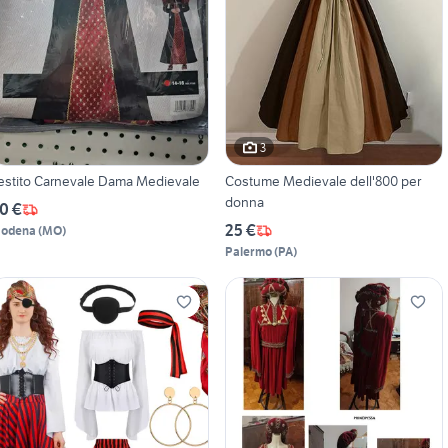
3
estito Carnevale Dama Medievale
Costume Medievale dell'800 per
donna
0 €
25 €
odena
(
MO
)
Palermo
(
PA
)