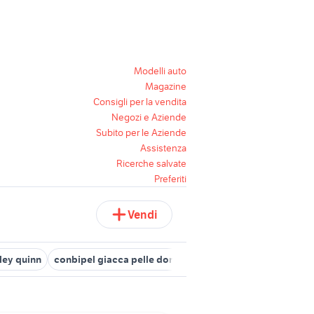
Modelli auto
Magazine
Consigli per la vendita
Negozi e Aziende
Subito per le Aziende
Assistenza
Ricerche salvate
Preferiti
Vendi
rley quinn
conbipel giacca pelle donna abbigliamento
vestiti la