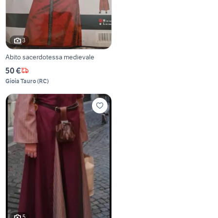
3
Abito sacerdotessa medievale
50 €
Gioia Tauro
(
RC
)
5