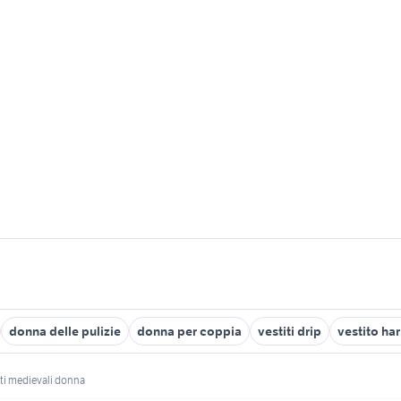
donna delle pulizie
donna per coppia
vestiti drip
vestito ha
iti medievali donna