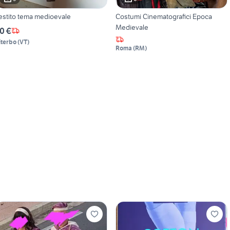
estito tema medioevale
Costumi Cinematografici Epoca
Medievale
0 €
iterbo
(
VT
)
Roma
(
RM
)