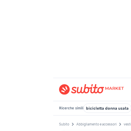
bicicletta donna usata
Ricerche
simili
Subito
Abbigliamento e accessori
vest