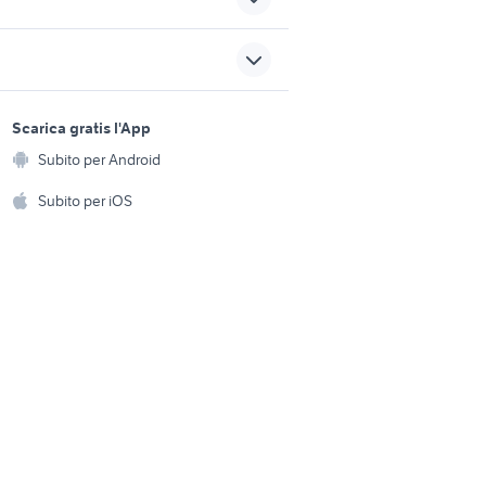
impianto elettrico phantom
f12
piaggio accessori moto
sports e hobby
Calabria
a
Scarica gratis l'App
Animali
ducati hypermotard 950
o
Subito per Android
ento e
accessori moto
Accessori per animali
hi
Subito per iOS
armadi da esterno in
 kg
alluminio
Musica e Film
omestici
Libri e Riviste
e Fai da te
Strumenti Musicali
amento e
ri
Sports
 i bambini
Biciclette
Collezionismo