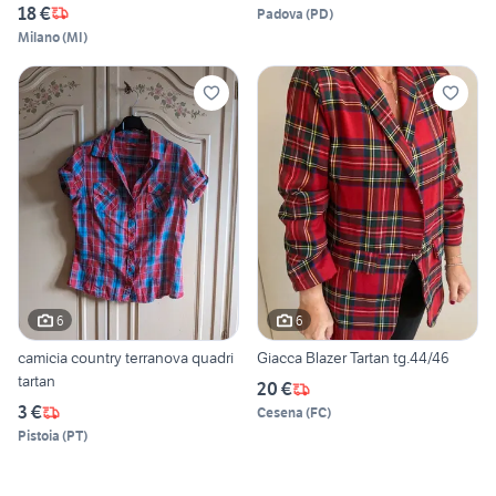
18 €
Padova
(
PD
)
Milano
(
MI
)
6
6
camicia country terranova quadri
Giacca Blazer Tartan tg.44/46
tartan
20 €
3 €
Cesena
(
FC
)
Pistoia
(
PT
)