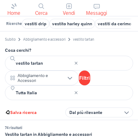
Home
Cerca
Vendi
Messaggi
vestiti drip
vestito harley quinn
vestiti da cerimoni
Ricerche
Subito
Abbigliamento e accessori
vestito tartan
Cosa cerchi?
Abbigliamento e
Filtri
Accessori
Salva ricerca
Dal più rilevante
74 risultati
Vestito tartan in Abbigliamento e accessori