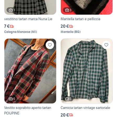
3
3
vestitino tartan marca Nuna Lie
Mantella tartan e pelliccia
7 €
20 €
Cologno Monzese
(
MI
)
Montello
(
BG
)
6
5
Vestito soprabito aperto tartan
Camicia tartan vintage sartoriale
POUPINE
20 €