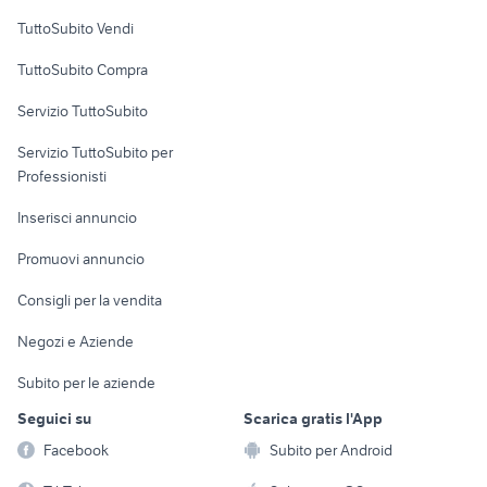
Case vacanza
TuttoSubito Vendi
Uffici e Locali
TuttoSubito Compra
commerciali
Servizio TuttoSubito
elettronica
per la casa e la
sports e hobby
Servizio TuttoSubito per
persona
Informatica
Animali
Professionisti
Arredamento e
Console e
Accessori per
Casalinghi
Inserisci annuncio
Videogiochi
animali
Elettrodomestici
Promuovi annuncio
Audio/Video
Musica e Film
Giardino e Fai da te
Consigli per la vendita
Fotografia
Libri e Riviste
Abbigliamento e
Negozi e Aziende
Telefonia
Strumenti Musicali
Accessori
Subito per le aziende
Sports
Tutto per i bambini
Seguici su
Scarica gratis l'App
Biciclette
Facebook
Subito per Android
Collezionismo