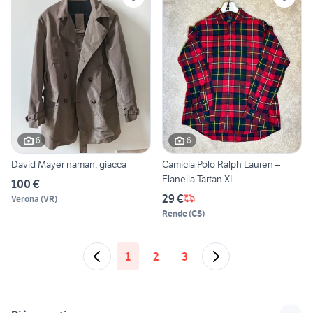
6
6
David Mayer naman, giacca
Camicia Polo Ralph Lauren –
Flanella Tartan XL
100 €
29 €
Verona
(
VR
)
Rende
(
CS
)
1
2
3