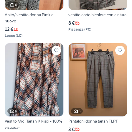
6
Abito/ vestito donna Pimkie
vestito corto bicolore con cintura
nuovo
8 €
12 €
Piacenza
(
PC
)
Lecco
(
LC
)
6
3
Vestito Midi Tartan Kikisix - 100%
Pantaloni donna tartan TLPT
viscosa-
3 €