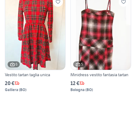
6
5
Vestito tartan taglia unica
Minidress vestito fantasia tartan
20 €
12 €
Galliera
(
BO
)
Bologna
(
BO
)