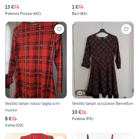
13 €
1 €
Potenza Picena
(
MC
)
Bari
(
BA
)
6
Vestito tartan rosso taglia s/m
Vestito tartan scozzese Benetton
nuovo
10 €
8 €
Padova
(
PD
)
Como
(
CO
)