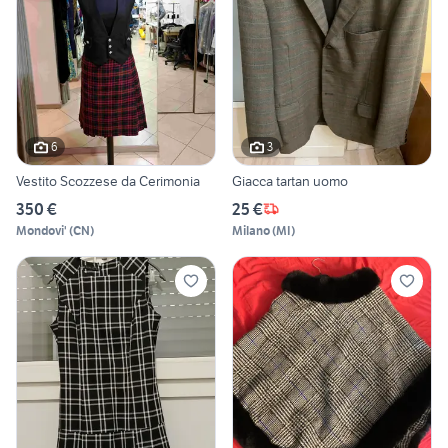
6
3
Vestito Scozzese da Cerimonia
Giacca tartan uomo
350 €
25 €
Mondovi'
(
CN
)
Milano
(
MI
)