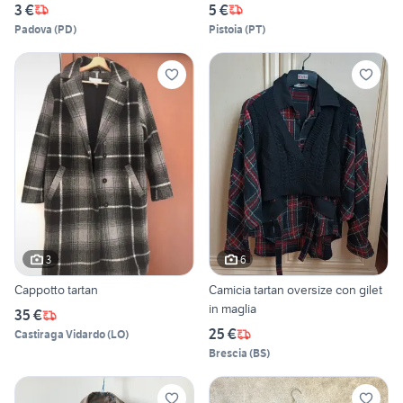
3 €
5 €
Padova
(
PD
)
Pistoia
(
PT
)
3
6
Cappotto tartan
Camicia tartan oversize con gilet
in maglia
35 €
25 €
Castiraga Vidardo
(
LO
)
Brescia
(
BS
)