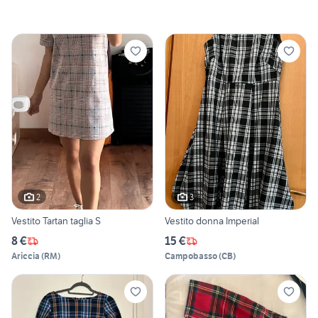
2
3
Vestito Tartan taglia S
Vestito donna Imperial
8 €
15 €
Ariccia
(
RM
)
Campobasso
(
CB
)