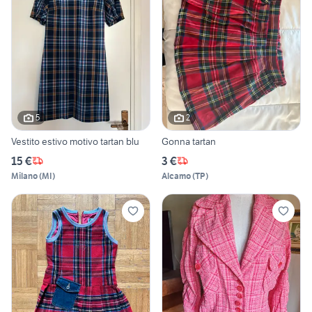
5
2
Vestito estivo motivo tartan blu
Gonna tartan
15 €
3 €
Milano
(
MI
)
Alcamo
(
TP
)