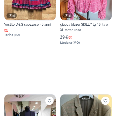
6
6
Vestito D&G scozzese - 3 anni
giacca blazer SISLEY tg 46 ita o
XL tartan rosa
Torino
(
TO
)
29 €
Modena
(
MO
)