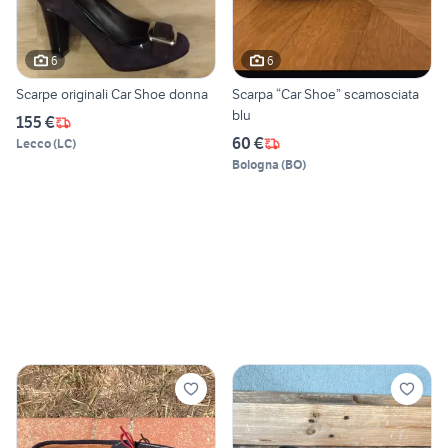
6
6
Scarpe originali Car Shoe donna
Scarpa “Car Shoe” scamosciata
blu
155 €
60 €
Lecco
(
LC
)
Bologna
(
BO
)