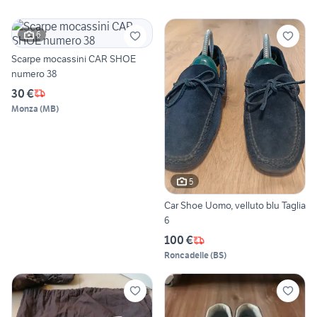
6
Scarpe mocassini CAR SHOE
numero 38
30 €
Monza
(
MB
)
5
Car Shoe Uomo, velluto blu Taglia
6
100 €
Roncadelle
(
BS
)