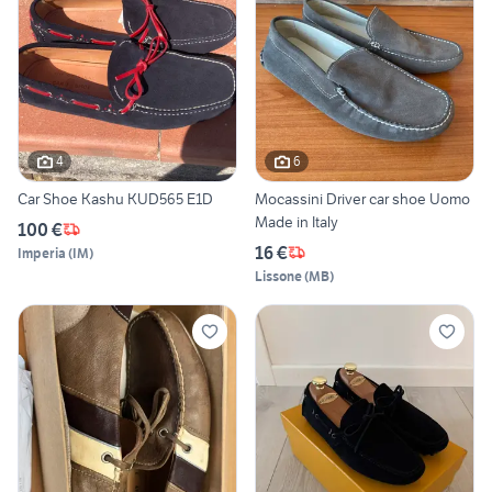
4
6
Car Shoe Kashu KUD565 E1D
Mocassini Driver car shoe Uomo
Made in Italy
100 €
16 €
Imperia
(
IM
)
Lissone
(
MB
)