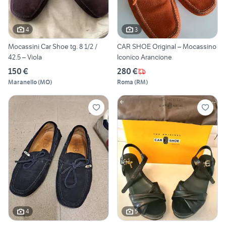
4
3
Mocassini Car Shoe tg. 8 1/2 /
CAR SHOE Original – Mocassino
42.5 – Viola
Iconico Arancione
150 €
280 €
Maranello
(
MO
)
Roma
(
RM
)
4
5