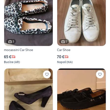
3
5
mocassini Car Shoe
Car Shoe
65 €
70 €
Bucine
(
AR
)
Napoli
(
NA
)