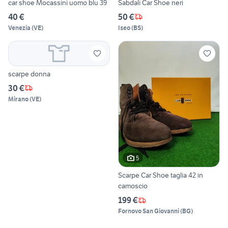
car shoe Mocassini uomo blu 39
Sabdali Car Shoe neri
40 €
50 €
Venezia
(
VE
)
Iseo
(
BS
)
scarpe donna
30 €
Mirano
(
VE
)
5
Scarpe Car Shoe taglia 42 in
camoscio
199 €
Fornovo San Giovanni
(
BG
)