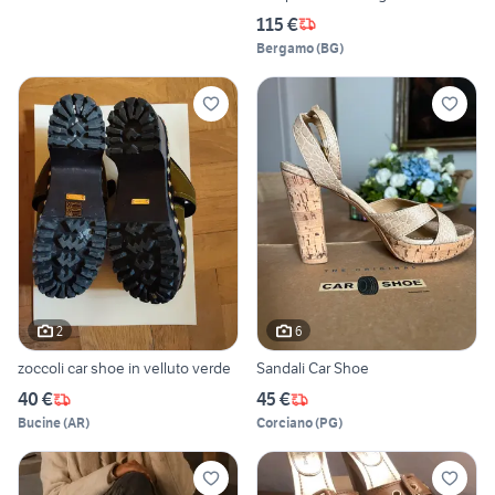
115 €
Bergamo
(
BG
)
2
6
zoccoli car shoe in velluto verde
Sandali Car Shoe
40 €
45 €
Bucine
(
AR
)
Corciano
(
PG
)