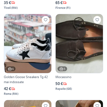
35 €
65 €
Tivoli
(
RM
)
Firenze
(
FI
)
6
5
Golden Goose Sneakers Tg 42
Mocassino
mai indossate
50 €
42 €
Rapallo
(
GE
)
Roma
(
RM
)