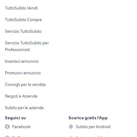
Case vacanza
TuttoSubito Vendi
Uffici e Locali
TuttoSubito Compra
commerciali
Servizio TuttoSubito
elettronica
per la casa e la
sports e hobby
Servizio TuttoSubito per
persona
Informatica
Animali
Professionisti
Arredamento e
Console e
Accessori per
Casalinghi
Inserisci annuncio
Videogiochi
animali
Elettrodomestici
Promuovi annuncio
Audio/Video
Musica e Film
Giardino e Fai da te
Consigli per la vendita
Fotografia
Libri e Riviste
Abbigliamento e
Negozi e Aziende
Telefonia
Strumenti Musicali
Accessori
Subito per le aziende
Sports
Tutto per i bambini
Seguici su
Scarica gratis l'App
Biciclette
Facebook
Subito per Android
Collezionismo