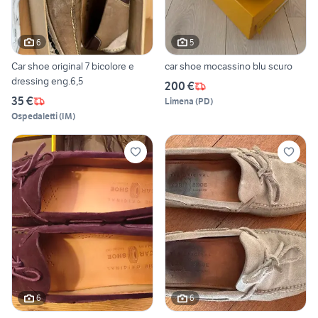
6
5
Car shoe original 7 bicolore e
car shoe mocassino blu scuro
dressing eng.6,5
200 €
35 €
Limena
(
PD
)
Ospedaletti
(
IM
)
6
6