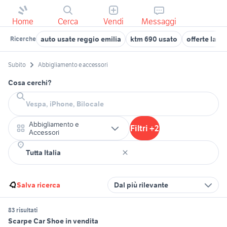
Home
Cerca
Vendi
Messaggi
auto usate reggio emilia
ktm 690 usato
offerte lav
Ricerche
Subito
Abbigliamento e accessori
Cosa cerchi?
Abbigliamento e
Filtri +2
Accessori
Salva ricerca
Dal più rilevante
83 risultati
Scarpe Car Shoe in vendita