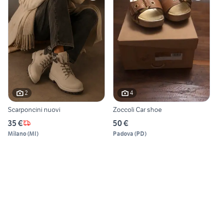
2
4
Scarponcini nuovi
Zoccoli Car shoe
35 €
50 €
Milano
(
MI
)
Padova
(
PD
)