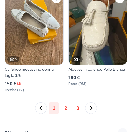
5
2
Car Shoe mocassino donna
Mocassini Carshoe Pelle Bianca
taglia 37,5
180 €
150 €
Roma
(
RM
)
Treviso
(
TV
)
1
2
3