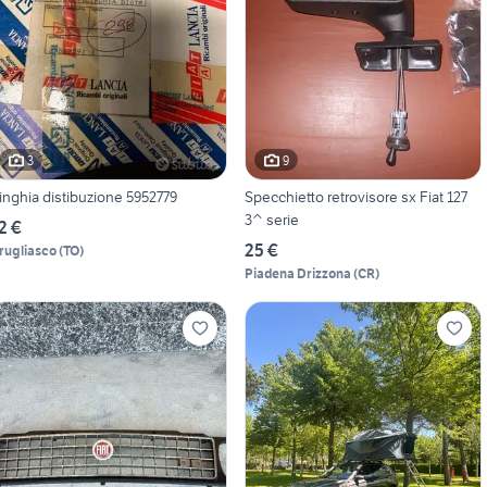
3
9
inghia distibuzione 5952779
Specchietto retrovisore sx Fiat 127
3^ serie
2 €
25 €
rugliasco
(
TO
)
Piadena Drizzona
(
CR
)