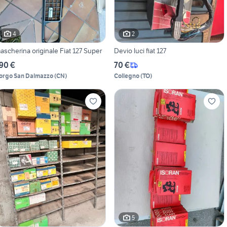
4
2
mascherina originale Fiat 127 Super
Devio luci fiat 127
90 €
70 €
orgo San Dalmazzo
(
CN
)
Collegno
(
TO
)
5