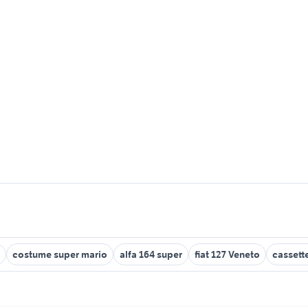
costume super mario
alfa 164 super
fiat 127 Veneto
cassett