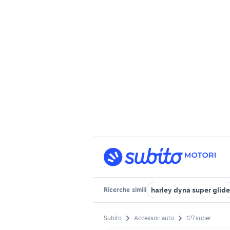
harley dyna super glide
Ricerche
simili
Subito
Accessori auto
127 super