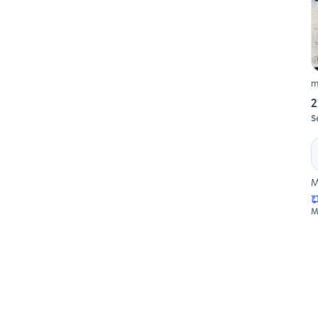
2
S
M
M