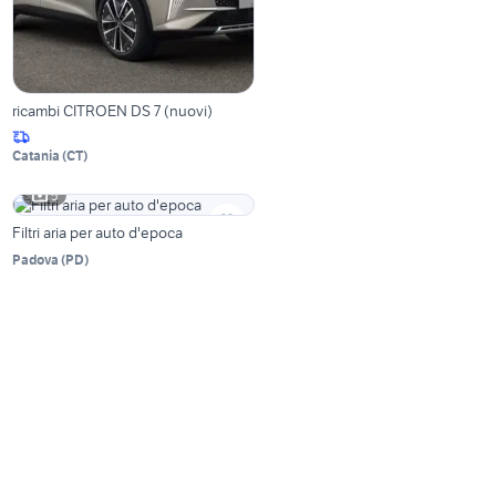
ricambi CITROEN DS 7 (nuovi)
Catania
(
CT
)
5
Filtri aria per auto d'epoca
Padova
(
PD
)