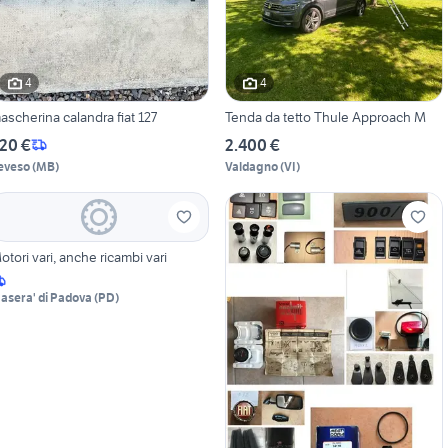
4
4
mascherina calandra fiat 127
Tenda da tetto Thule Approach M
20 €
2.400 €
eveso
(
MB
)
Valdagno
(
VI
)
otori vari, anche ricambi vari
asera' di Padova
(
PD
)