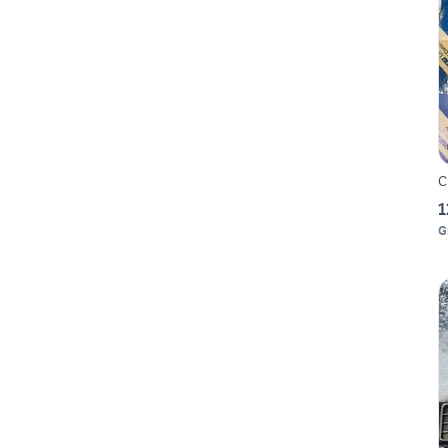
C
1
G