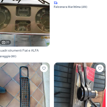
Falconara Marittima
(
AN
)
20
uadri strumenti Fiat e ALFA
areggio
(
MI
)