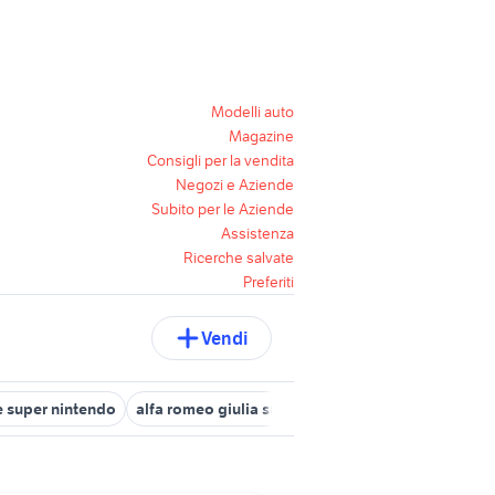
Modelli auto
Magazine
Consigli per la vendita
Negozi e Aziende
Subito per le Aziende
Assistenza
Ricerche salvate
Preferiti
Vendi
e super nintendo
alfa romeo giulia super
super eroica fumetti
f