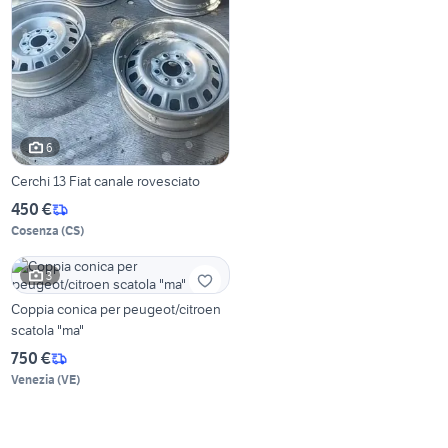
6
Cerchi 13 Fiat canale rovesciato
450 €
Cosenza
(
CS
)
3
Coppia conica per peugeot/citroen
scatola "ma"
750 €
Venezia
(
VE
)