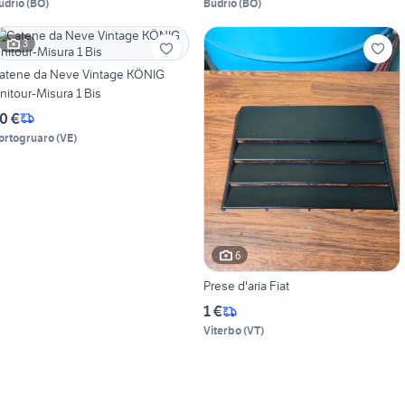
udrio
(
BO
)
Budrio
(
BO
)
3
atene da Neve Vintage KÖNIG
nitour-Misura 1 Bis
0 €
ortogruaro
(
VE
)
6
Prese d'aria Fiat
1 €
Viterbo
(
VT
)