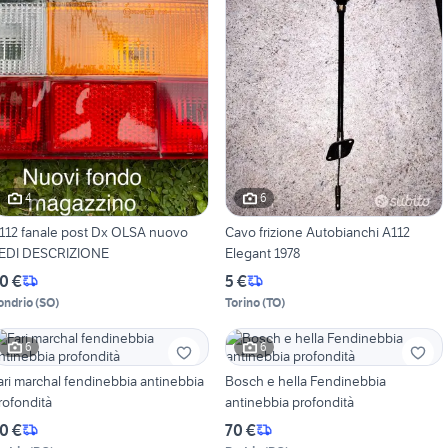
4
6
112 fanale post Dx OLSA nuovo
Cavo frizione Autobianchi A112
EDI DESCRIZIONE
Elegant 1978
0 €
5 €
ondrio
(
SO
)
Torino
(
TO
)
6
6
ari marchal fendinebbia antinebbia
Bosch e hella Fendinebbia
rofondità
antinebbia profondità
0 €
70 €