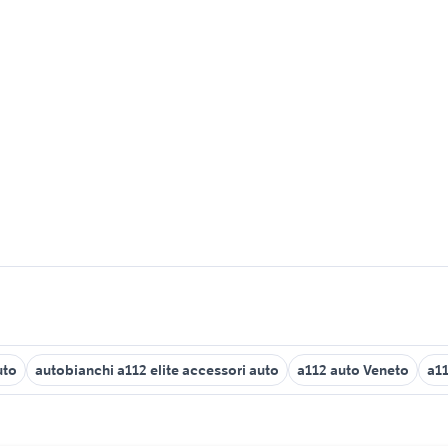
uto
autobianchi a112 elite accessori auto
a112 auto Veneto
a11