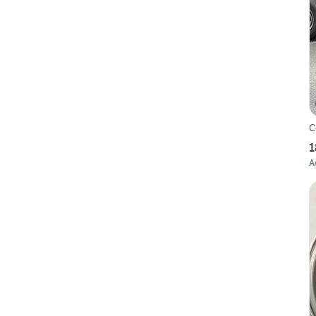
C
1
A