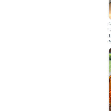
C
5
1
S