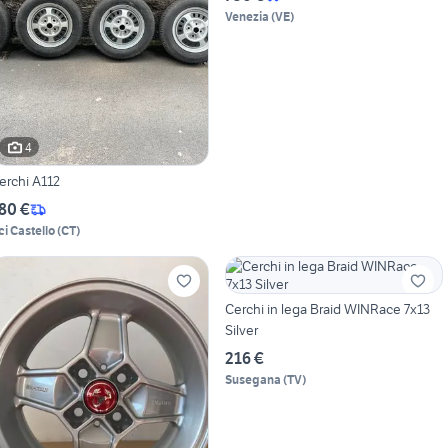
Venezia
(
VE
)
4
erchi A112
80 €
ci Castello
(
CT
)
Cerchi in lega Braid WINRace 7x13
Silver
216 €
Susegana
(
TV
)