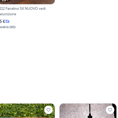
112 Fanalino SX NUOVO vedi
escrizione
5 €
ondrio
(
SO
)