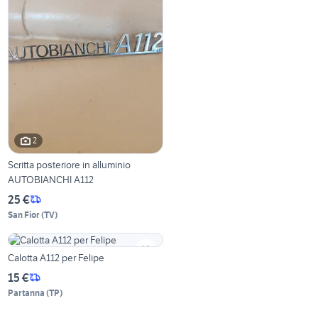
2
Scritta posteriore in alluminio
AUTOBIANCHI A112
25 €
San Fior
(
TV
)
Calotta A112 per Felipe
15 €
Partanna
(
TP
)