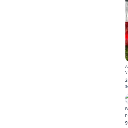
A
V
3
S
F
p
9