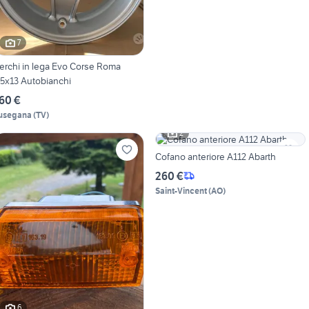
7
erchi in lega Evo Corse Roma
,5x13 Autobianchi
60 €
usegana
(
TV
)
2
Cofano anteriore A112 Abarth
260 €
Saint-Vincent
(
AO
)
6