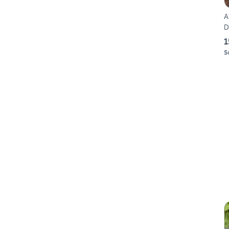
A
D
1
S