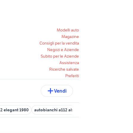
Modelli auto
Magazine
Consigli per la vendita
Negozi e Aziende
Subito per le Aziende
Assistenza
Ricerche salvate
Preferiti
Vendi
2 elegant 1980
autobianchi a112 abarth 70 hp auto
auto autobia