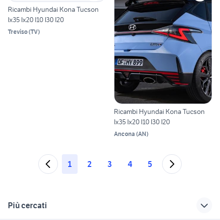
Ricambi Hyundai Kona Tucson
Ix35 Ix20 I10 I30 I20
Treviso
(
TV
)
Ricambi Hyundai Kona Tucson
Ix35 Ix20 I10 I30 I20
Ancona
(
AN
)
1
2
3
4
5
Più cercati