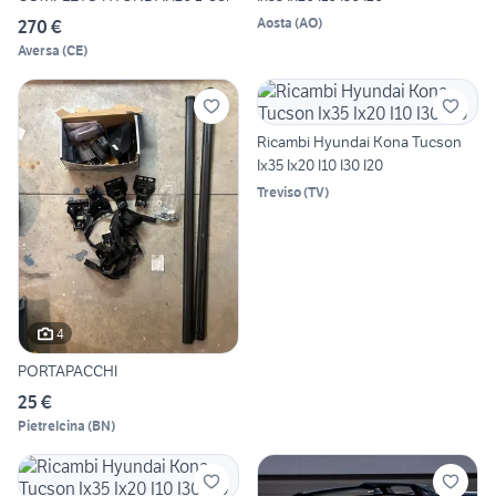
Aosta
(
AO
)
270 €
Aversa
(
CE
)
Ricambi Hyundai Kona Tucson
Ix35 Ix20 I10 I30 I20
Treviso
(
TV
)
4
PORTAPACCHI
25 €
Pietrelcina
(
BN
)