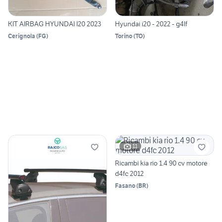
KIT AIRBAG HYUNDAI I20 2023
Hyundai i20 - 2022 - g4lf
Cerignola
(
FG
)
Torino
(
TO
)
11
Ricambi kia rio 1.4 90 cv motore
d4fc 2012
Fasano
(
BR
)