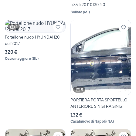
Ix35 Ix20 I10 I30 I20
Bollate
(
MI
)
5
Portellone nudo HYUNDAI I20
del 2017
320 €
Cesiomaggiore
(
BL
)
5
PORTIERA PORTA SPORTELLO
ANTERIORE SINISTRA SINIST
132 €
Casalnuovo di Napoli
(
NA
)