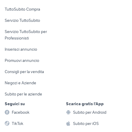
Uffici e Locali
TuttoSubito Compra
commerciali
Servizio TuttoSubito
elettronica
per la casa e la
sports e hobby
Servizio TuttoSubito per
persona
Informatica
Animali
Professionisti
Arredamento e
Console e
Accessori per
Casalinghi
Inserisci annuncio
Videogiochi
animali
Elettrodomestici
Promuovi annuncio
Audio/Video
Musica e Film
Giardino e Fai da te
Consigli per la vendita
Fotografia
Libri e Riviste
Abbigliamento e
Negozi e Aziende
Telefonia
Strumenti Musicali
Accessori
Subito per le aziende
Sports
Tutto per i bambini
Seguici su
Scarica gratis l'App
Biciclette
Facebook
Subito per Android
Collezionismo
TikTok
Subito per iOS