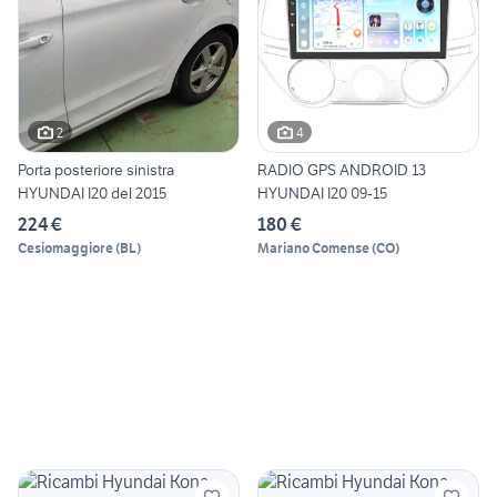
2
4
Porta posteriore sinistra
RADIO GPS ANDROID 13
HYUNDAI I20 del 2015
HYUNDAI I20 09-15
224 €
180 €
Cesiomaggiore
(
BL
)
Mariano Comense
(
CO
)