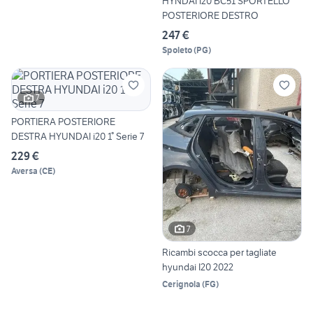
HYNDAI I20 BC51 SPORTELLO
POSTERIORE DESTRO
247 €
Spoleto
(
PG
)
7
PORTIERA POSTERIORE
DESTRA HYUNDAI i20 1° Serie 7
229 €
Aversa
(
CE
)
7
Ricambi scocca per tagliate
hyundai I20 2022
Cerignola
(
FG
)