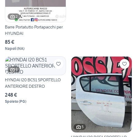
2
Barre Portatutto Portapacchi per
HYUNDAI
85 €
Napoli
(
NA
)
6
HYNDAI I20 BC51 SPORTELLO
ANTERIORE DESTRO
248 €
Spoleto
(
PG
)
5