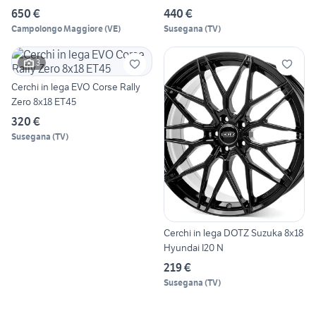
650 €
440 €
Campolongo Maggiore
(
VE
)
Susegana
(
TV
)
3
Cerchi in lega EVO Corse Rally
Zero 8x18 ET45
320 €
Susegana
(
TV
)
Cerchi in lega DOTZ Suzuka 8x18
Hyundai I20 N
219 €
Susegana
(
TV
)