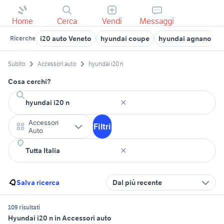
Home
Cerca
Vendi
Messaggi
i20 auto Veneto
hyundai coupe
hyundai agnano
s
Ricerche
Subito
Accessori auto
hyundai i20 n
Cosa cerchi?
Accessori
Filtri
Auto
Salva ricerca
Dal più recente
109 risultati
Hyundai i20 n in Accessori auto