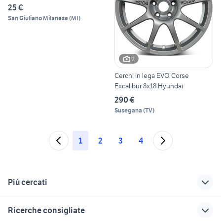
25 €
San Giuliano Milanese
(
MI
)
2
Cerchi in lega EVO Corse
Excalibur 8x18 Hyundai
290 €
Susegana
(
TV
)
1
2
3
4
Più cercati
Correlati
Richerche simili
Suggerimenti
Ricerche consigliate
hyundai 4x4
hyundai i20 2010
hyundai i20