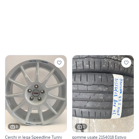
8
2
Cerchi in lega Speedline Turini
gomme usate 2154018 Estivo