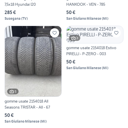
7,5x18 Hyundai I20
HANKOOK - VEN - 785
285 €
50 €
Susegana
(
TV
)
San Giuliano Milanese
(
MI
)
3
gomme usate 2154018 Estivo
PIRELLI - P-ZERO - 003
50 €
San Giuliano Milanese
(
MI
)
5
gomme usate 2154018 All
Seasons TRISTAR - All - 67
50 €
San Giuliano Milanese
(
MI
)