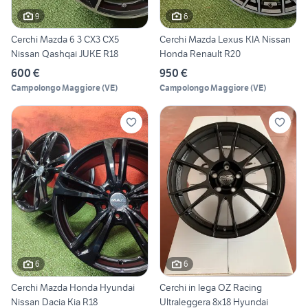
9
6
Cerchi Mazda 6 3 CX3 CX5
Cerchi Mazda Lexus KIA Nissan
Nissan Qashqai JUKE R18
Honda Renault R20
600 €
950 €
Campolongo Maggiore
(
VE
)
Campolongo Maggiore
(
VE
)
6
6
Cerchi Mazda Honda Hyundai
Cerchi in lega OZ Racing
Nissan Dacia Kia R18
Ultraleggera 8x18 Hyundai