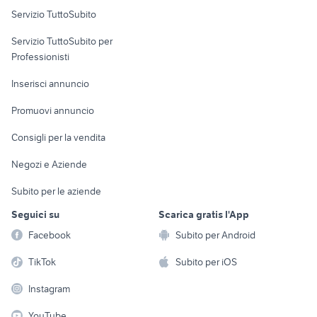
Servizio TuttoSubito
elettronica
per la casa e la
sports e hobby
Servizio TuttoSubito per
persona
Informatica
Animali
Professionisti
Arredamento e
Console e
Accessori per
Casalinghi
Inserisci annuncio
Videogiochi
animali
Elettrodomestici
Promuovi annuncio
Audio/Video
Musica e Film
Giardino e Fai da te
Consigli per la vendita
Fotografia
Libri e Riviste
Abbigliamento e
Negozi e Aziende
Telefonia
Strumenti Musicali
Accessori
Subito per le aziende
Sports
Tutto per i bambini
Seguici su
Scarica gratis l'App
Biciclette
Facebook
Subito per Android
Collezionismo
TikTok
Subito per iOS
Instagram
YouTube