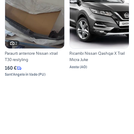
2
Paraurti anteriore Nissan xtrail
Ricambi Nissan Qashqai X Trail
T30 restyling
Micra Juke
Aosta
(
AO
)
160 €
Sant'Angelo in Vado
(
PU
)