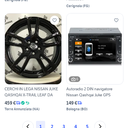
Cerignola
(
FG
)
6
CERCHI IN LEGA NISSAN JUKE
Autoradio 2 DIN navigatore
QASHQAI X-TRAIL LEAF DA
Nissan Qashqai Juke GPS
459 €
149 €
Torre Annunziata
(
NA
)
Bologna
(
BO
)
1
2
3
4
5