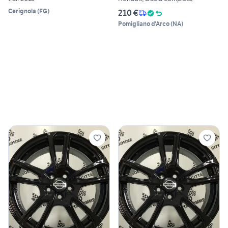
Cerignola
(
FG
)
210 €
Pomigliano d'Arco
(
NA
)