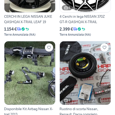
8
CERCHI IN LEGA NISSAN JUKE
4 Cerchi in lega NISSAN 370Z
QASHQAI X-TRAIL LEAF 19
GT-R QASHQAI X-TRAIL
1.154 €
2.399 €
Torre Annunziata
(
NA
)
Torre Annunziata
(
NA
)
9
Disponibile Kit Airbag Nissan X-
Ruotino di scorta Nissan,
trail 2013
Renault, Dacia completo