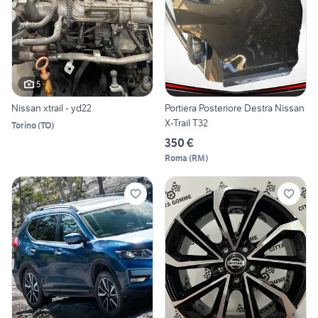
5
Nissan xtrail - yd22
Portiera Posteriore Destra Nissan
X-Trail T32
Torino
(
TO
)
350 €
Roma
(
RM
)