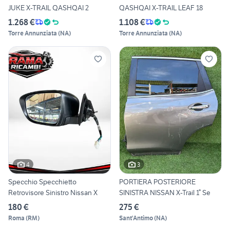
JUKE X-TRAIL QASHQAI 2
QASHQAI X-TRAIL LEAF 18
1.268 €
1.108 €
Torre Annunziata
(
NA
)
Torre Annunziata
(
NA
)
4
3
Specchio Specchietto
PORTIERA POSTERIORE
Retrovisore Sinistro Nissan X
SINISTRA NISSAN X-Trail 1° Se
180 €
275 €
Roma
(
RM
)
Sant'Antimo
(
NA
)