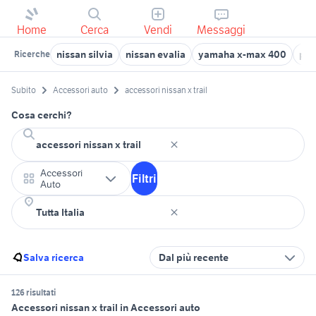
Home
Cerca
Vendi
Messaggi
nissan silvia
nissan evalia
yamaha x-max 400
pic
Ricerche
Subito
Accessori auto
accessori nissan x trail
Cosa cerchi?
Accessori
Filtri
Auto
Salva ricerca
Dal più recente
126 risultati
Accessori nissan x trail in Accessori auto