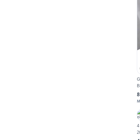
G
B
8
M
4
2