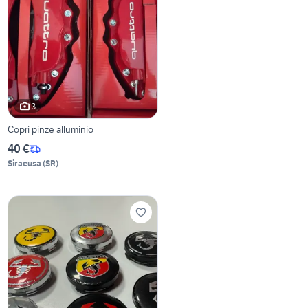
3
Copri pinze alluminio
40 €
Siracusa
(
SR
)