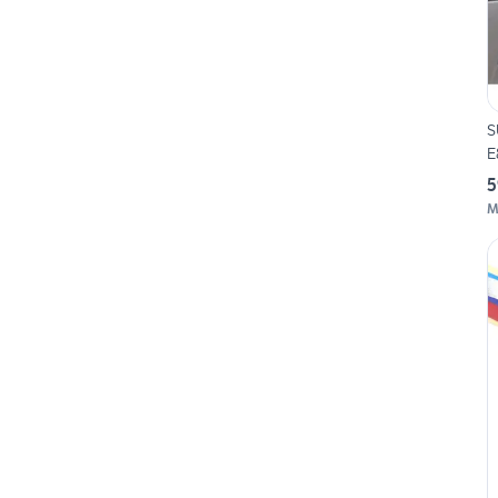
S
E
5
M