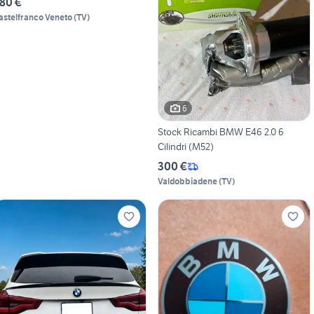
80 €
astelfranco Veneto
(
TV
)
6
Stock Ricambi BMW E46 2.0 6
Cilindri (M52)
300 €
Valdobbiadene
(
TV
)