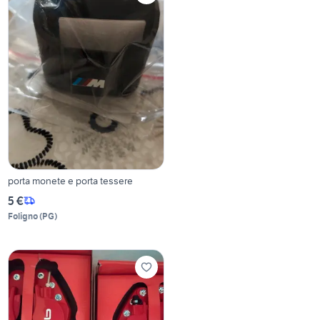
porta monete e porta tessere
5 €
Foligno
(
PG
)