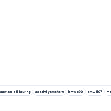
bmw serie 5 touring
adesivi yamaha tt
bmw e90
bmw 507
mo