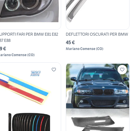
UPPORTI FARI PER BMW E81 E82
DEFLETTORI OSCURATI PER BMW
87 E88
45 €
9 €
Mariano Comense
(
CO
)
ariano Comense
(
CO
)