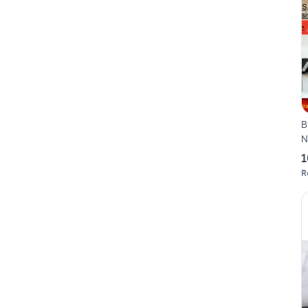
B
N
1
R