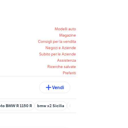
Modelli auto
Magazine
Consigli per la vendita
Negozi e Aziende
Subito per le Aziende
Assistenza
Ricerche salvate
Preferiti
Vendi
to BMW R 1150 R
bmw x2 Sicilia
bmw z4 usata lombardia
mot