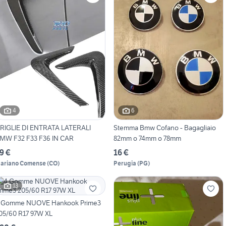
4
6
RIGLIE DI ENTRATA LATERALI
Stemma Bmw Cofano - Bagagliaio
MW F32 F33 F36 IN CAR
82mm o 74mm o 78mm
9 €
16 €
ariano Comense
(
CO
)
Perugia
(
PG
)
13
 Gomme NUOVE Hankook Prime3
05/60 R17 97W XL