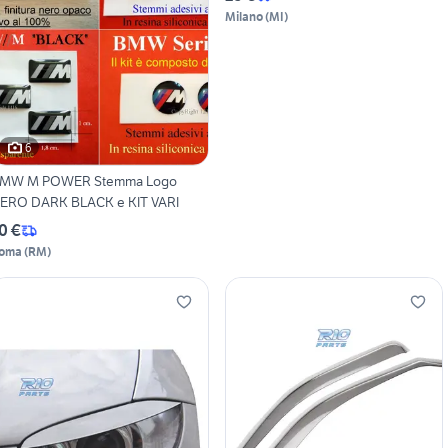
Milano
(
MI
)
6
MW M POWER Stemma Logo
ERO DARK BLACK e KIT VARI
0 €
oma
(
RM
)