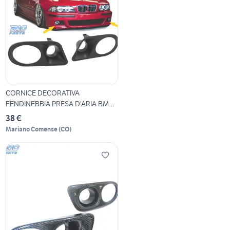
CORNICE DECORATIVA
FENDINEBBIA PRESA D'ARIA BMW
E3
38 €
Mariano Comense
(
CO
)