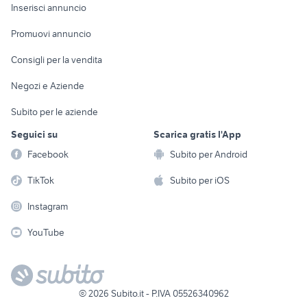
Console e
Accessori per
Casalinghi
Inserisci annuncio
Videogiochi
animali
Elettrodomestici
Promuovi annuncio
Audio/Video
Musica e Film
Giardino e Fai da te
Consigli per la vendita
Fotografia
Libri e Riviste
Abbigliamento e
Negozi e Aziende
Telefonia
Strumenti Musicali
Accessori
Subito per le aziende
Sports
Tutto per i bambini
Seguici su
Scarica gratis l'App
Biciclette
Facebook
Subito per Android
Collezionismo
TikTok
Subito per iOS
Instagram
YouTube
©
2026
Subito.it - P.IVA 05526340962