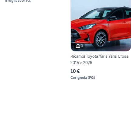
Grugliasco
(
TO
)
3
Ricambi Toyota Yaris Yaris Cross
2015 > 2026
10 €
Cerignola
(
FG
)