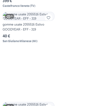
399 €
Castelfranco Veneto
(
TV
)
3
gomme usate 2055516 Estivo
GOODYEAR - EFF - 319
40 €
San Giuliano Milanese
(
MI
)