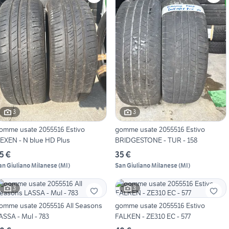
3
3
omme usate 2055516 Estivo
gomme usate 2055516 Estivo
EXEN - N blue HD Plus
BRIDGESTONE - TUR - 158
5 €
35 €
an Giuliano Milanese
(
MI
)
San Giuliano Milanese
(
MI
)
3
3
omme usate 2055516 All Seasons
gomme usate 2055516 Estivo
ASSA - Mul - 783
FALKEN - ZE310 EC - 577