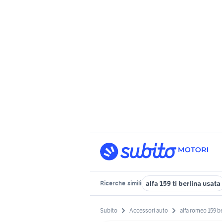
alfa 159 ti berlina usata
Ricerche
simili
Subito
Accessori auto
alfa romeo 159 b