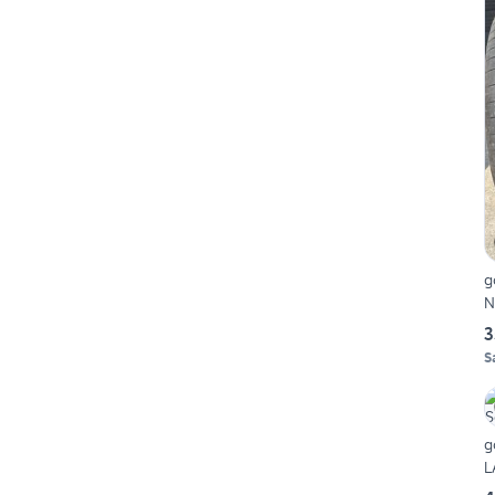
g
N
3
S
g
L