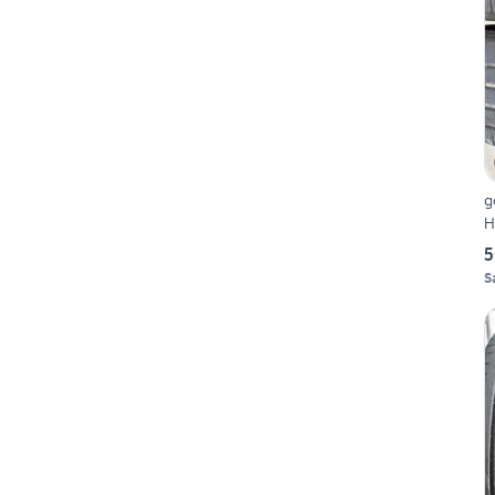
g
H
5
S