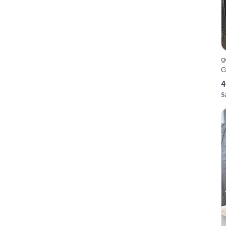
g
G
4
S