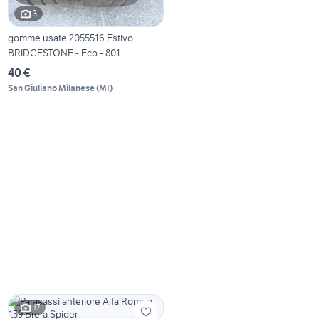
3
gomme usate 2055516 Estivo
BRIDGESTONE - Eco - 801
40 €
San Giuliano Milanese
(
MI
)
17