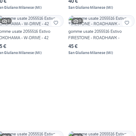
0 €
40 €
an Giuliano Milanese
(
MI
)
San Giuliano Milanese
(
MI
)
3
3
omme usate 2055516 Estivo
gomme usate 2055516 Estivo
OKOHAMA - W-DRIVE - 42
FIRESTONE - ROADHAWK -
5 €
45 €
an Giuliano Milanese
(
MI
)
San Giuliano Milanese
(
MI
)