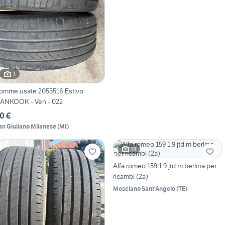
3
omme usate 2055516 Estivo
ANKOOK - Ven - 022
0 €
an Giuliano Milanese
(
MI
)
14
Alfa romeo 159 1.9 jtd m berlina per
ricambi (2a)
Mosciano Sant'Angelo
(
TE
)