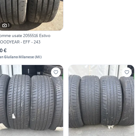
3
omme usate 2055516 Estivo
OODYEAR - EFF - 243
0 €
an Giuliano Milanese
(
MI
)