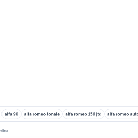
alfa 90
alfa romeo tonale
alfa romeo 156 jtd
alfa romeo auto
erlina