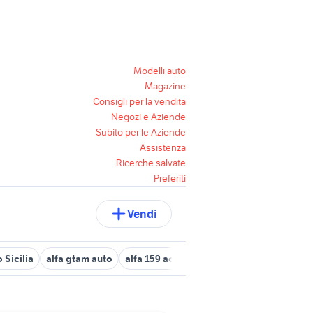
Modelli auto
Magazine
Consigli per la vendita
Negozi e Aziende
Subito per le Aziende
Assistenza
Ricerche salvate
Preferiti
Vendi
 Sicilia
alfa gtam auto
alfa 159 accessori auto Roma provincia