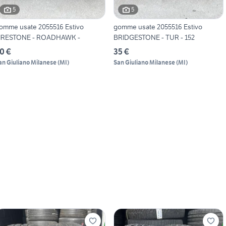
5
5
omme usate 2055516 Estivo
gomme usate 2055516 Estivo
IRESTONE - ROADHAWK -
BRIDGESTONE - TUR - 152
0 €
35 €
an Giuliano Milanese
(
MI
)
San Giuliano Milanese
(
MI
)