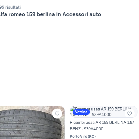
95 risultati
lfa romeo 159 berlina in Accessori auto
Vetrina
Ricambi usati AR 159 BERLINA 1.87
BENZ.- 939A4000
Porto Viro
(
RO
)