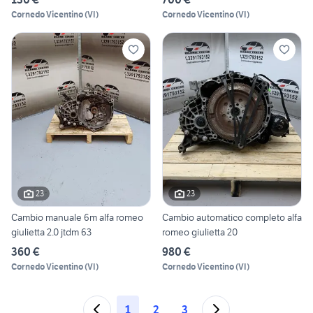
Cornedo Vicentino
(
VI
)
Cornedo Vicentino
(
VI
)
23
23
Cambio manuale 6m alfa romeo
Cambio automatico completo alfa
giulietta 2.0 jtdm 63
romeo giulietta 20
360 €
980 €
Cornedo Vicentino
(
VI
)
Cornedo Vicentino
(
VI
)
1
2
3