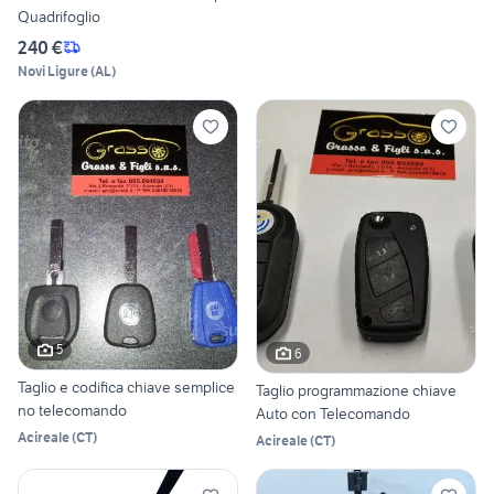
Quadrifoglio
240 €
Novi Ligure
(
AL
)
5
6
Taglio e codifica chiave semplice
Taglio programmazione chiave
no telecomando
Auto con Telecomando
Acireale
(
CT
)
Acireale
(
CT
)