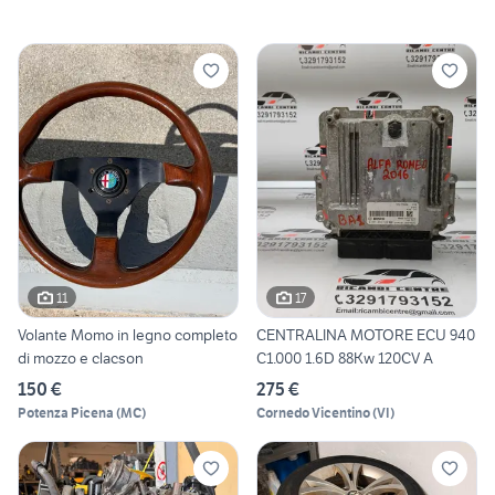
11
17
Volante Momo in legno completo
CENTRALINA MOTORE ECU 940
di mozzo e clacson
C1.000 1.6D 88Kw 120CV A
150 €
275 €
Potenza Picena
(
MC
)
Cornedo Vicentino
(
VI
)