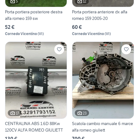
5
12
Porta portiera posteriore destra
Porta portiera anteriore dx alfa
alfa romeo 159 sw
romeo 159 2005-20
52 €
60 €
Cornedo Vicentino
(
VI
)
Cornedo Vicentino
(
VI
)
17
23
CENTRALINA ABS 1.6D 88Kw
Scatola cambio manuale 6 marce
120CV ALFA ROMEO GIULIETT
alfa romeo giuliett
130 €
700 €