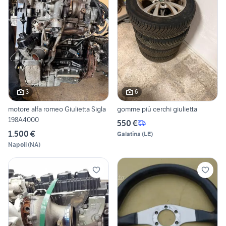
3
6
motore alfa romeo Giulietta Sigla
gomme più cerchi giulietta
198A4000
550 €
1.500 €
Galatina
(
LE
)
Napoli
(
NA
)