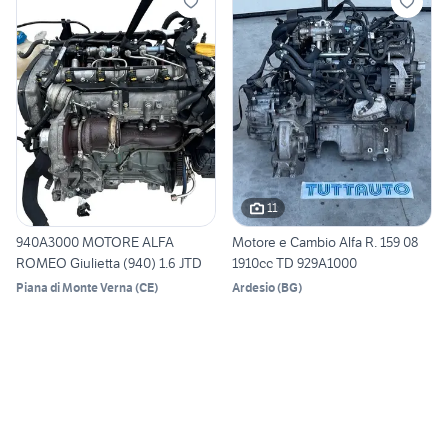
11
940A3000 MOTORE ALFA
Motore e Cambio Alfa R. 159 08
ROMEO Giulietta (940) 1.6 JTD
1910cc TD 929A1000
Piana di Monte Verna
(
CE
)
Ardesio
(
BG
)