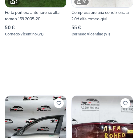
7
20
Porta portiera anteriore sx alfa
Compressore aria condizionata
romeo 159 2005-20
2.0d alfa romeo giul
50 €
55 €
Cornedo Vicentino
(
VI
)
Cornedo Vicentino
(
VI
)