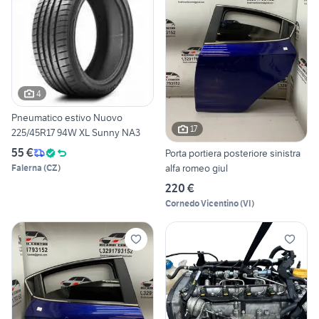
4
Pneumatico estivo Nuovo
17
225/45R17 94W XL Sunny NA3
55 €
Porta portiera posteriore sinistra
alfa romeo giul
Falerna
(
CZ
)
220 €
Cornedo Vicentino
(
VI
)