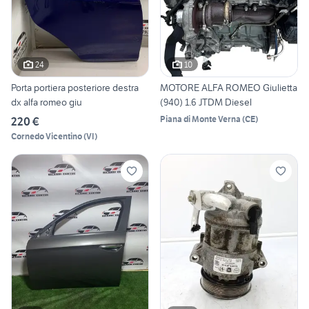
24
10
Porta portiera posteriore destra
MOTORE ALFA ROMEO Giulietta
dx alfa romeo giu
(940) 1.6 JTDM Diesel
Piana di Monte Verna
(
CE
)
220 €
Cornedo Vicentino
(
VI
)