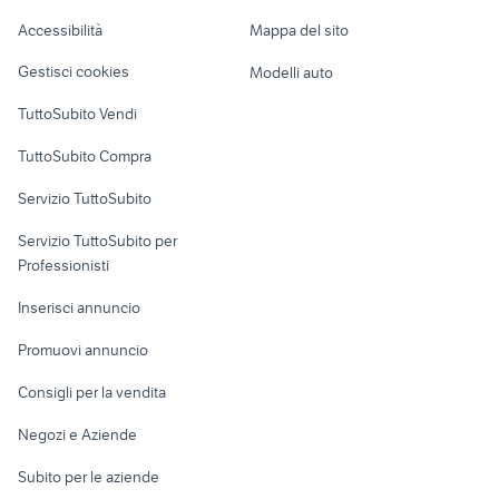
Caravan e Camper
ford transit 2023
auto
Accessibilità
Mappa del sito
Loft, mansarde e
Veicoli commerciali
fiat 850 coupe auto Piemonte
cafe racer usate
altro
Gestisci cookies
Modelli auto
Case vacanza
TuttoSubito Vendi
Uffici e Locali
TuttoSubito Compra
commerciali
Servizio TuttoSubito
elettronica
per la casa e la
sports e hobby
Servizio TuttoSubito per
persona
Informatica
Animali
Professionisti
Arredamento e
Console e
Accessori per
Casalinghi
Inserisci annuncio
Videogiochi
animali
Elettrodomestici
Promuovi annuncio
Audio/Video
Musica e Film
Giardino e Fai da te
Consigli per la vendita
Fotografia
Libri e Riviste
Abbigliamento e
Negozi e Aziende
Telefonia
Strumenti Musicali
Accessori
Subito per le aziende
Sports
Tutto per i bambini