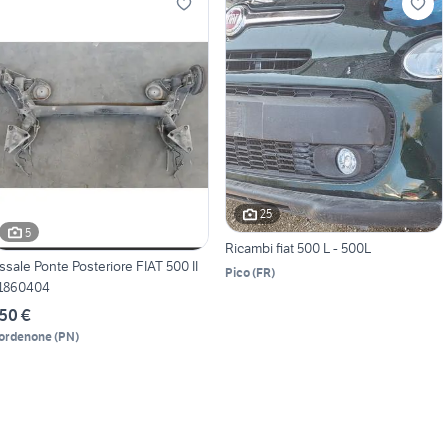
25
5
Ricambi fiat 500 L - 500L
ssale Ponte Posteriore FIAT 500 II
Pico
(
FR
)
1860404
50 €
ordenone
(
PN
)