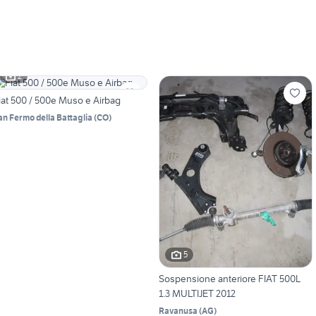
2
iat 500 / 500e Muso e Airbag
an Fermo della Battaglia
(
CO
)
5
Sospensione anteriore FIAT 500L
1.3 MULTIJET 2012
Ravanusa
(
AG
)