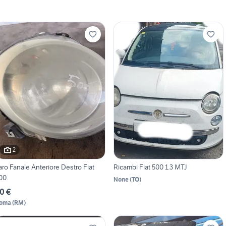
2
aro Fanale Anteriore Destro Fiat
Ricambi Fiat 500 1.3 MTJ
00
None
(
TO
)
0 €
oma
(
RM
)