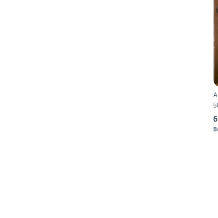
A
5
6
B