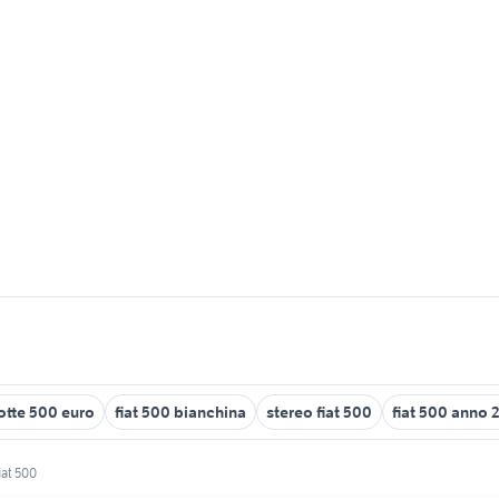
otte 500 euro
fiat 500 bianchina
stereo fiat 500
fiat 500 anno 
iat 500