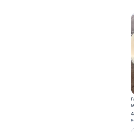
F
5
4
R