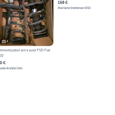
168 €
Mariano Comense
(
CO
)
4
mmortizzatori ant e post FSD Fiat
00
0 €
usto Arsizio
(
VA
)