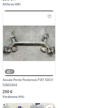
Ghilarza
(
OR
)
5
Assale Ponte Posteriore FIAT 500 II
51860404
250 €
Pordenone
(
PN
)