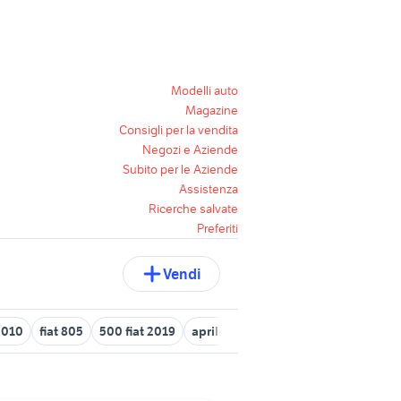
Modelli auto
Magazine
Consigli per la vendita
Negozi e Aziende
Subito per le Aziende
Assistenza
Ricerche salvate
Preferiti
Vendi
2010
fiat 805
500 fiat 2019
aprilia atlantic 500
fiat 500 usata