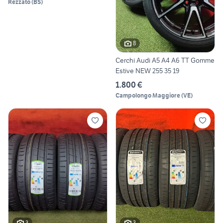
Rezzato
(
BS
)
8
Cerchi Audi A5 A4 A6 TT Gomme
Estive NEW 255 35 19
1.800 €
Campolongo Maggiore
(
VE
)
3
3