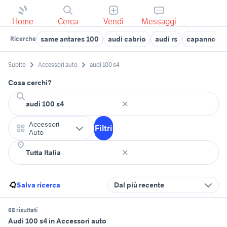
Home
Cerca
Vendi
Messaggi
same antares 100
audi cabrio
audi rs
capannone 
Ricerche
Subito
Accessori auto
audi 100 s4
Cosa cerchi?
Accessori
Filtri
Auto
Salva ricerca
Dal più recente
68 risultati
Audi 100 s4 in Accessori auto