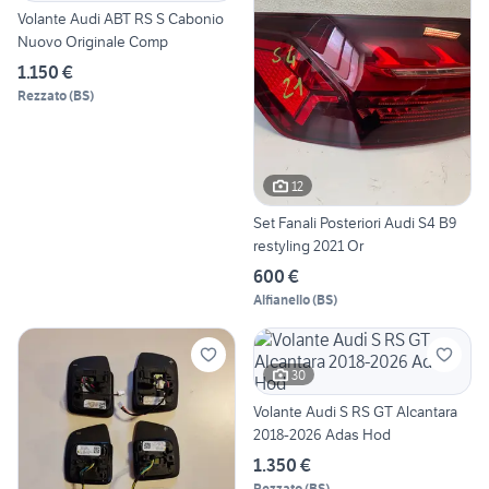
Volante Audi ABT RS S Cabonio
Nuovo Originale Comp
1.150 €
Rezzato
(
BS
)
12
Set Fanali Posteriori Audi S4 B9
restyling 2021 Or
600 €
Alfianello
(
BS
)
30
Volante Audi S RS GT Alcantara
2018-2026 Adas Hod
1.350 €
Rezzato
(
BS
)