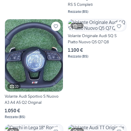
RS S Completi
Rezzato
(
BS
)
12
Volante Originale Audi SQ S
Piatto Nuovo Q5 Q7 Q8
1.100 €
Rezzato
(
BS
)
10
Volante Audi Sportivo S Nuovo
A3 A4 A5 Q2 Original
1.050 €
Rezzato
(
BS
)