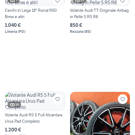
3
22
Cerchi in Lega 18" Ronal R50
Volante Audi TT Originale Airbag
Bmw e altri
in Pelle S RS R8
1.040 €
850 €
Limena
(
PD
)
Rezzato
(
BS
)
16
Volante Audi RS S Full Alcantara
Urus Pad Completo
1.200 €