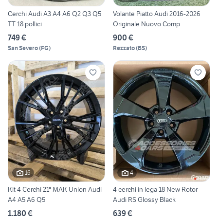
Cerchi Audi A3 A4 A6 Q2 Q3 Q5
Volante Piatto Audi 2016-2026
TT 18 pollici
Originale Nuovo Comp
749 €
900 €
San Severo
(
FG
)
Rezzato
(
BS
)
16
4
Kit 4 Cerchi 21" MAK Union Audi
4 cerchi in lega 18 New Rotor
A4 A5 A6 Q5
Audi RS Glossy Black
1.180 €
639 €