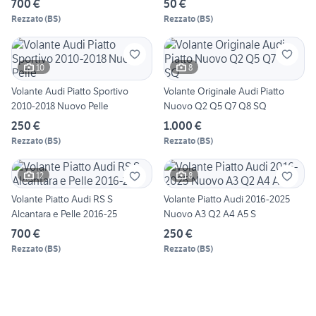
700 €
50 €
Rezzato
(
BS
)
Rezzato
(
BS
)
10
8
Volante Audi Piatto Sportivo
Volante Originale Audi Piatto
2010-2018 Nuovo Pelle
Nuovo Q2 Q5 Q7 Q8 SQ
250 €
1.000 €
Rezzato
(
BS
)
Rezzato
(
BS
)
12
8
Volante Piatto Audi RS S
Volante Piatto Audi 2016-2025
Alcantara e Pelle 2016-25
Nuovo A3 Q2 A4 A5 S
700 €
250 €
Rezzato
(
BS
)
Rezzato
(
BS
)