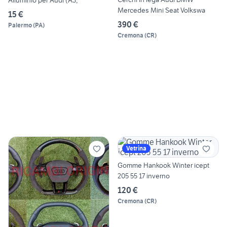
Mercedes Mini Seat Volkswa
15 €
390 €
Palermo
(
PA
)
Cremona
(
CR
)
Vetrina
Gomme Hankook Winter icept
205 55 17 inverno
120 €
Cremona
(
CR
)