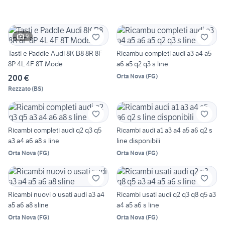
9
Tasti e Paddle Audi 8K B8 8R 8F
Ricambu completi audi a3 a4 a5
8P 4L 4F 8T Mode
a6 a5 q2 q3 s line
Orta Nova
(
FG
)
200 €
Rezzato
(
BS
)
Ricambi completi audi q2 q3 q5
Ricambi audi a1 a3 a4 a5 a6 q2 s
a3 a4 a6 a8 s line
line disponibili
Orta Nova
(
FG
)
Orta Nova
(
FG
)
Ricambi nuovi o usati audi a3 a4
Ricambi usati audi q2 q3 q8 q5 a3
a5 a6 a8 sline
a4 a5 a6 s line
Orta Nova
(
FG
)
Orta Nova
(
FG
)