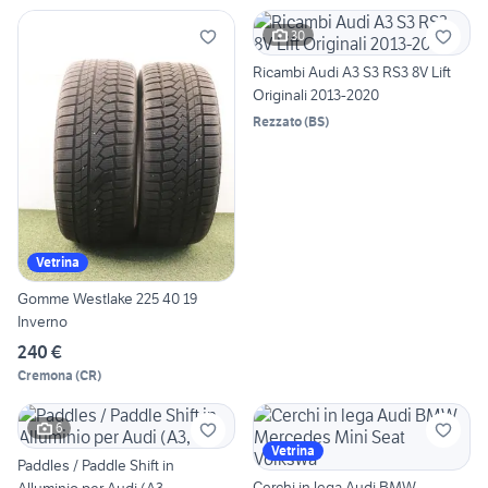
30
Ricambi Audi A3 S3 RS3 8V Lift
Originali 2013-2020
Rezzato
(
BS
)
Vetrina
Gomme Westlake 225 40 19
Inverno
240 €
Cremona
(
CR
)
6
Vetrina
Paddles / Paddle Shift in
Cerchi in lega Audi BMW
Alluminio per Audi (A3,