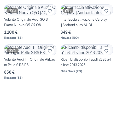
12
8
Volante Originale Audi SQ S
Interfaccia attivazione Carplay
Piatto Nuovo Q5 Q7 Q8
|Android auto AUDI
1.100 €
349 €
Rezzato
(
BS
)
Novara
(
NO
)
22
Volante Audi TT Originale Airbag
Ricambi disponibili audi a1 a3 a4
in Pelle S RS R8
s line 2013 2023
Orta Nova
(
FG
)
850 €
Rezzato
(
BS
)