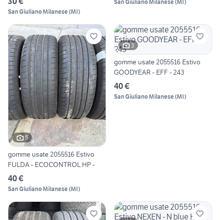
30 €
San Giuliano Milanese
(
MI
)
San Giuliano Milanese
(
MI
)
3
gomme usate 2055516 Estivo
GOODYEAR - EFF - 243
40 €
San Giuliano Milanese
(
MI
)
5
gomme usate 2055516 Estivo
FULDA - ECOCONTROL HP -
40 €
San Giuliano Milanese
(
MI
)