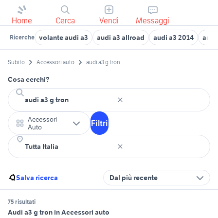
Home
Cerca
Vendi
Messaggi
volante audi a3
audi a3 allroad
audi a3 2014
audi
Ricerche
Subito
Accessori auto
audi a3 g tron
Cosa cerchi?
Accessori
Filtri
Auto
Salva ricerca
Dal più recente
75 risultati
Audi a3 g tron in Accessori auto