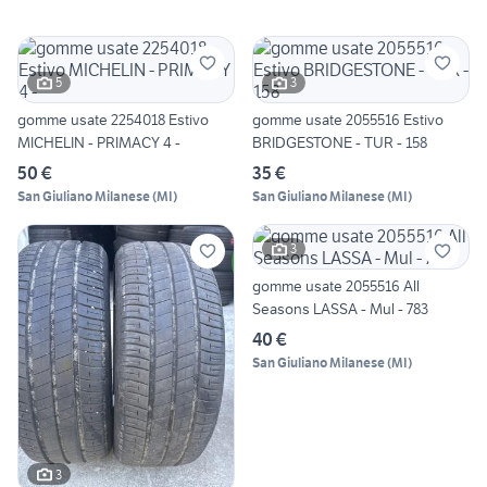
5
3
gomme usate 2254018 Estivo
gomme usate 2055516 Estivo
MICHELIN - PRIMACY 4 -
BRIDGESTONE - TUR - 158
50 €
35 €
San Giuliano Milanese
(
MI
)
San Giuliano Milanese
(
MI
)
3
gomme usate 2055516 All
Seasons LASSA - Mul - 783
40 €
San Giuliano Milanese
(
MI
)
3