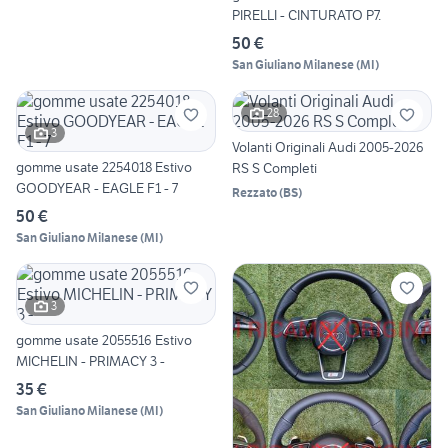
PIRELLI - CINTURATO P7.
50 €
San Giuliano Milanese
(
MI
)
28
3
Volanti Originali Audi 2005-2026
gomme usate 2254018 Estivo
RS S Completi
GOODYEAR - EAGLE F1 - 7
Rezzato
(
BS
)
50 €
San Giuliano Milanese
(
MI
)
3
gomme usate 2055516 Estivo
MICHELIN - PRIMACY 3 -
35 €
San Giuliano Milanese
(
MI
)