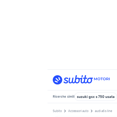
suzuki gsx s 750 usata
Ricerche
simili
Subito
Accessori auto
audi a6 s line