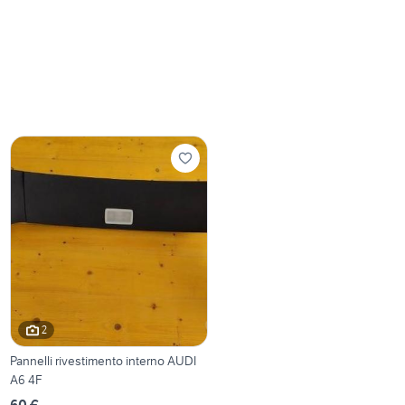
2
Pannelli rivestimento interno AUDI
A6 4F
60 €