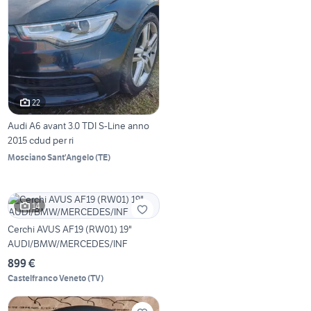
22
Audi A6 avant 3.0 TDI S-Line anno
2015 cdud per ri
Mosciano Sant'Angelo
(
TE
)
14
Cerchi AVUS AF19 (RW01) 19"
AUDI/BMW/MERCEDES/INF
899 €
Castelfranco Veneto
(
TV
)