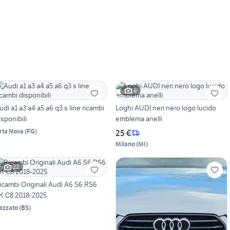
6
udi a1 a3 a4 a5 a6 q3 s line ricambi
Loghi AUDI neri nero logo lucido
isponibili
emblema anelli
rta Nova
(
FG
)
25 €
Milano
(
MI
)
22
icambi Originali Audi A6 S6 RS6
K C8 2018-2025
ezzato
(
BS
)