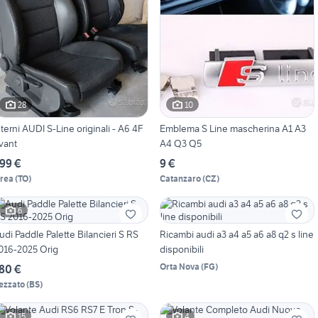
28
10
nterni AUDI S-Line originali - A6 4F
Emblema S Line mascherina A1 A3
vant
A4 Q3 Q5
99 €
9 €
vrea
(
TO
)
Catanzaro
(
CZ
)
6
udi Paddle Palette Bilancieri S RS
Ricambi audi a3 a4 a5 a6 a8 q2 s line
016-2025 Orig
disponibili
Orta Nova
(
FG
)
80 €
ezzato
(
BS
)
15
4