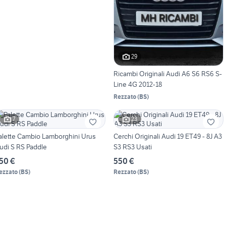
29
Ricambi Originali Audi A6 S6 RS6 S-
Line 4G 2012-18
Rezzato
(
BS
)
7
23
alette Cambio Lamborghini Urus
Cerchi Originali Audi 19 ET49 - 8J A3
udi S RS Paddle
S3 RS3 Usati
50 €
550 €
ezzato
(
BS
)
Rezzato
(
BS
)