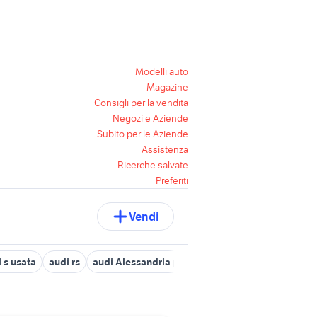
Modelli auto
Magazine
Consigli per la vendita
Negozi e Aziende
Subito per le Aziende
Assistenza
Ricerche salvate
Preferiti
Vendi
 s usata
audi rs
audi Alessandria provincia
audi tt usata torino