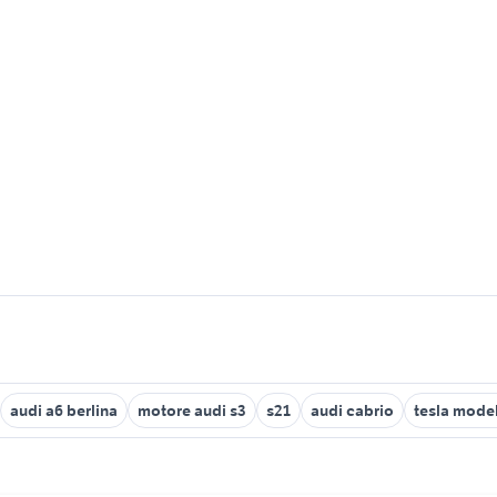
audi a6 berlina
motore audi s3
s21
audi cabrio
tesla model