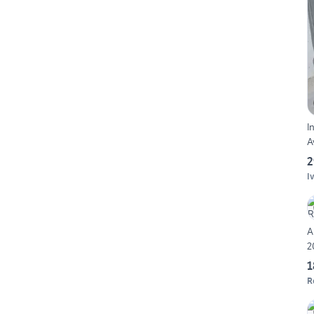
I
A
2
I
A
2
1
R