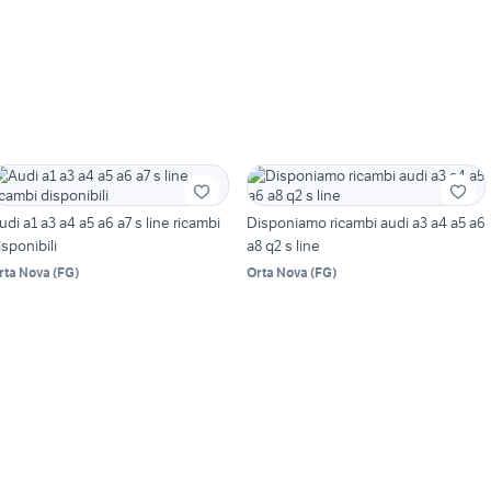
udi a1 a3 a4 a5 a6 a7 s line ricambi
Disponiamo ricambi audi a3 a4 a5 a6
isponibili
a8 q2 s line
rta Nova
(
FG
)
Orta Nova
(
FG
)