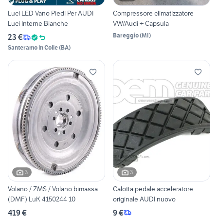
Luci LED Vano Piedi Per AUDI
Compressore climatizzatore
Luci Interne Bianche
VW/Audi + Capsula
Bareggio
(
MI
)
23 €
Santeramo in Colle
(
BA
)
3
3
Volano / ZMS / Volano bimassa
Calotta pedale acceleratore
(DMF) LuK 4150244 10
originale AUDI nuovo
419 €
9 €