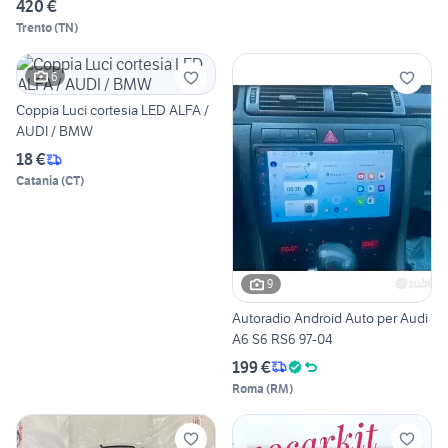
420 €
Trento
(
TN
)
6
Coppia Luci cortesia LED ALFA /
AUDI / BMW
18 €
Catania
(
CT
)
9
Autoradio Android Auto per Audi
A6 S6 RS6 97-04
199 €
Roma
(
RM
)