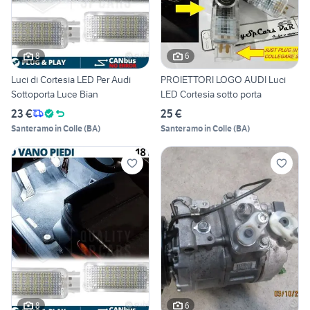
8
6
Luci di Cortesia LED Per Audi
PROIETTORI LOGO AUDI Luci
Sottoporta Luce Bian
LED Cortesia sotto porta
23 €
25 €
Santeramo in Colle
(
BA
)
Santeramo in Colle
(
BA
)
8
6