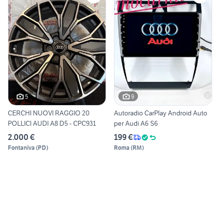
5
9
CERCHI NUOVI RAGGIO 20
Autoradio CarPlay Android Auto
POLLICI AUDI A8 D5 - CPC931
per Audi A6 S6
2.000 €
199 €
Fontaniva
(
PD
)
Roma
(
RM
)