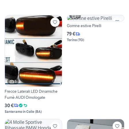
3
Gomne estive Pirelli
79 €
Torino
(
TO
)
5
Frecce Laterali LED Dinamiche
Fumè AUDI Omologate
30 €
Santeramo in Colle
(
BA
)