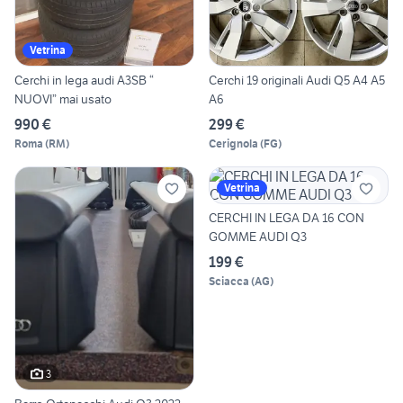
Vetrina
Cerchi in lega audi A3SB “
Cerchi 19 originali Audi Q5 A4 A5
NUOVI” mai usato
A6
990 €
299 €
Roma
(
RM
)
Cerignola
(
FG
)
Vetrina
CERCHI IN LEGA DA 16 CON
GOMME AUDI Q3
199 €
Sciacca
(
AG
)
3