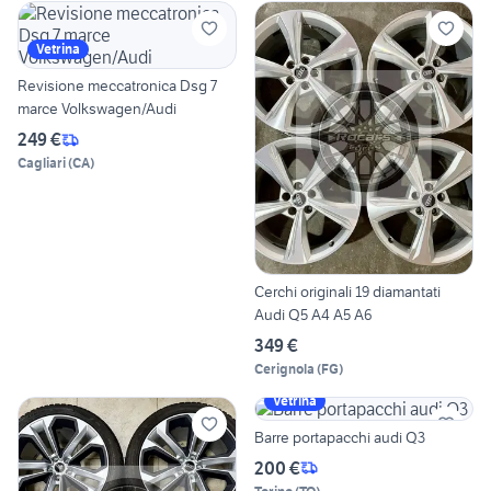
Vetrina
Revisione meccatronica Dsg 7
marce Volkswagen/Audi
249 €
Cagliari
(
CA
)
Cerchi originali 19 diamantati
Audi Q5 A4 A5 A6
349 €
Cerignola
(
FG
)
Vetrina
Barre portapacchi audi Q3
200 €