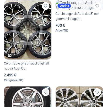
Vetrina
Cerchi originali Audi da 18" con
gomme 4 stagioni
700 €
Arco
(
TN
)
12
Cerchi 20 e pneumatici originali
nuova Audi Q3
2.499 €
Cerignola
(
FG
)