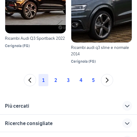
Ricambi Audi Q3 Sportback 2022
Cerignola
(
FG
)
Ricambi audi q3 sline e normale
2014
Cerignola
(
FG
)
1
2
3
4
5
Più cercati
Correlati
Richerche simili
Suggerimenti
Ricerche consigliate
audi a3 1.6
audi q3 Brescia
audi q3 sport auto
auto usate taranto privati
renault captur usata sicilia
audi auto Roma
audi q3 usata verona
auto cabrio