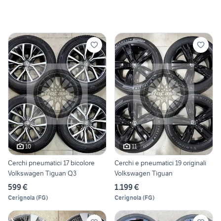
10
11
Cerchi pneumatici 17 bicolore
Cerchi e pneumatici 19 originali
Volkswagen Tiguan Q3
Volkswagen Tiguan
599 €
1.199 €
Cerignola
(
FG
)
Cerignola
(
FG
)