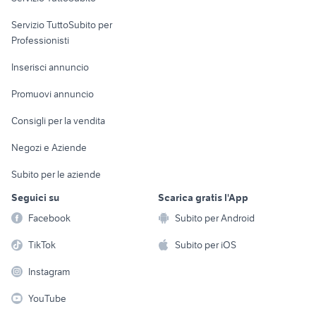
elettronica
per la casa e la
sports e hobby
Servizio TuttoSubito per
persona
Informatica
Animali
Professionisti
Arredamento e
Console e
Accessori per
Casalinghi
Inserisci annuncio
Videogiochi
animali
Elettrodomestici
Promuovi annuncio
Audio/Video
Musica e Film
Giardino e Fai da te
Consigli per la vendita
Fotografia
Libri e Riviste
Abbigliamento e
Negozi e Aziende
Telefonia
Strumenti Musicali
Accessori
Subito per le aziende
Sports
Tutto per i bambini
Seguici su
Scarica gratis l'App
Biciclette
Facebook
Subito per Android
Collezionismo
TikTok
Subito per iOS
Instagram
YouTube