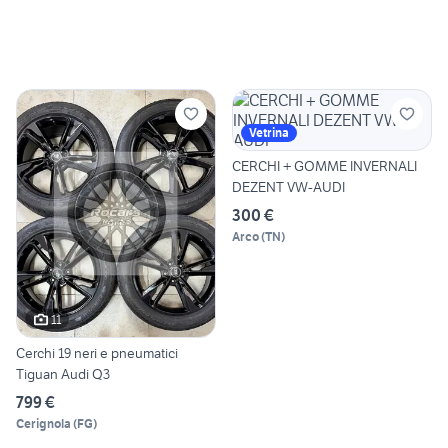
Vetrina
CERCHI + GOMME INVERNALI
DEZENT VW-AUDI
300 €
Arco
(
TN
)
11
Cerchi 19 neri e pneumatici
Tiguan Audi Q3
799 €
Cerignola
(
FG
)