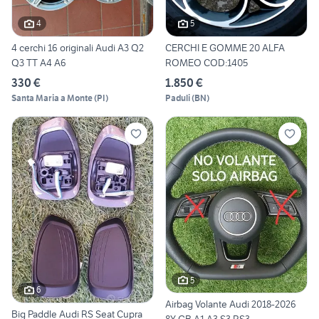
4
5
4 cerchi 16 originali Audi A3 Q2
CERCHI E GOMME 20 ALFA
Q3 TT A4 A6
ROMEO COD:1405
330 €
1.850 €
Santa Maria a Monte
(
PI
)
Paduli
(
BN
)
5
6
Airbag Volante Audi 2018-2026
Big Paddle Audi RS Seat Cupra