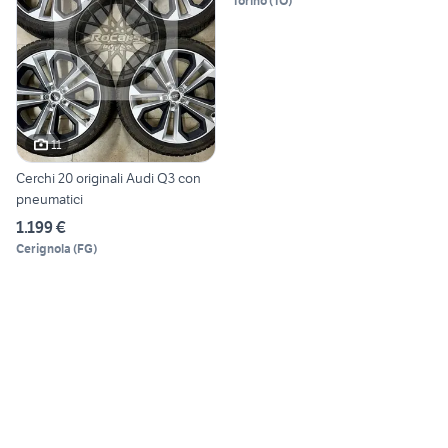
Torino
(
TO
)
11
Cerchi 20 originali Audi Q3 con
pneumatici
1.199 €
Cerignola
(
FG
)