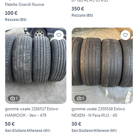
8Y GB A1 A3 S3 RS3
Palette Grandi Nuove
350 €
100 €
Rezzato
(
BS
)
Rezzato
(
BS
)
5
5
gomme usate 2156517 Estivo
gomme usate 2355518 Estivo
HANKOOK - Ven - 479
NEXEN - N Fera RU1 - 40
50 €
30 €
San Giuliano Milanese
(
MI
)
San Giuliano Milanese
(
MI
)