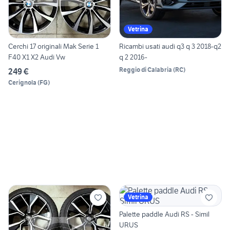
Vetrina
Cerchi 17 originali Mak Serie 1
Ricambi usati audi q3 q 3 2018-q2
F40 X1 X2 Audi Vw
q 2 2016-
Reggio di Calabria
(
RC
)
249 €
Cerignola
(
FG
)
Vetrina
Palette paddle Audi RS - Simil
URUS