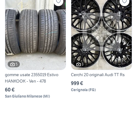
5
3
gomme usate 2355019 Estivo
Cerchi 20 originali Audi TT Rs
HANKOOK - Ven - 478
999 €
60 €
Cerignola
(
FG
)
San Giuliano Milanese
(
MI
)