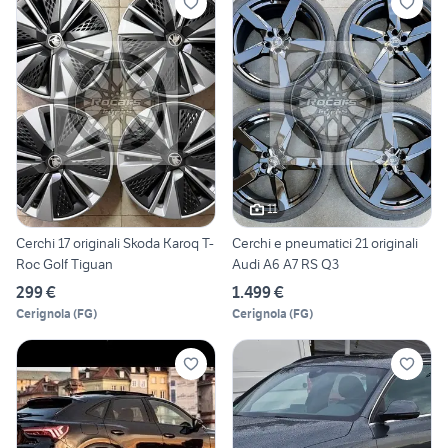
11
Cerchi 17 originali Skoda Karoq T-
Cerchi e pneumatici 21 originali
Roc Golf Tiguan
Audi A6 A7 RS Q3
299 €
1.499 €
Cerignola
(
FG
)
Cerignola
(
FG
)