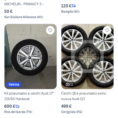
MICHELIN - PRIMACY 3 -
120 €
50 €
Basiglio
(
MI
)
San Giuliano Milanese
(
MI
)
11
Vetrina
Kit pneumatici e cerchi Audi 17"
Cerchi 18 e pneumatici estivi
215/65 Hankook
nuova Audi Q3
600 €
499 €
Riva del Garda
(
TN
)
Cerignola
(
FG
)