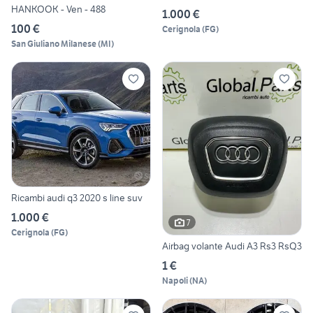
HANKOOK - Ven - 488
1.000 €
100 €
Cerignola
(
FG
)
San Giuliano Milanese
(
MI
)
Ricambi audi q3 2020 s line suv
1.000 €
7
Cerignola
(
FG
)
Airbag volante Audi A3 Rs3 RsQ3
1 €
Napoli
(
NA
)