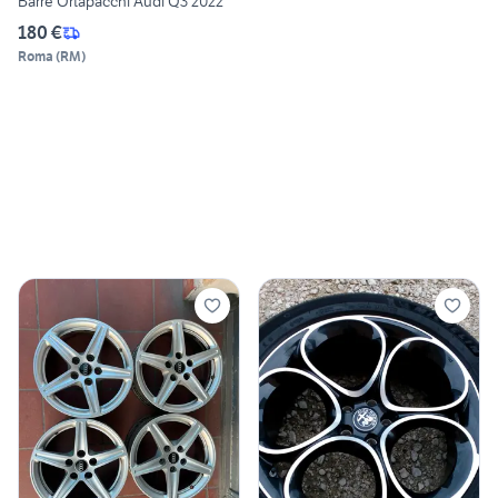
Barre Ortapacchi Audi Q3 2022
180 €
Roma
(
RM
)