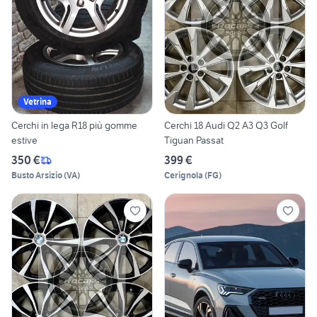
Vetrina
Cerchi in lega R18 più gomme
Cerchi 18 Audi Q2 A3 Q3 Golf
estive
Tiguan Passat
350 €
399 €
Busto Arsizio
(
VA
)
Cerignola
(
FG
)