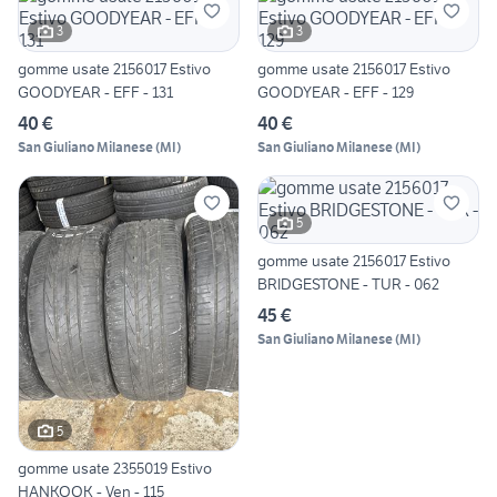
3
3
gomme usate 2156017 Estivo
gomme usate 2156017 Estivo
GOODYEAR - EFF - 131
GOODYEAR - EFF - 129
40 €
40 €
San Giuliano Milanese
(
MI
)
San Giuliano Milanese
(
MI
)
5
gomme usate 2156017 Estivo
BRIDGESTONE - TUR - 062
45 €
San Giuliano Milanese
(
MI
)
5
gomme usate 2355019 Estivo
HANKOOK - Ven - 115