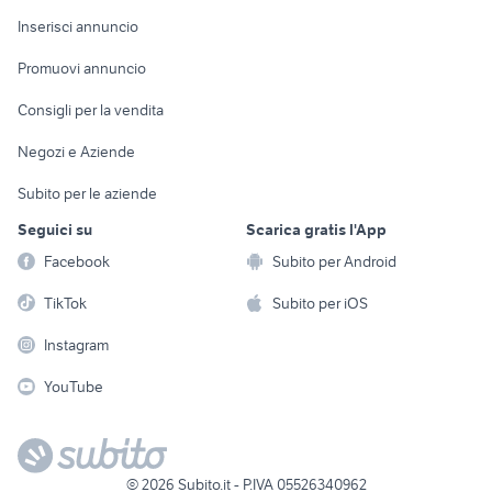
Arredamento e
Console e
Accessori per
Casalinghi
Inserisci annuncio
Videogiochi
animali
Elettrodomestici
Promuovi annuncio
Audio/Video
Musica e Film
Giardino e Fai da te
Consigli per la vendita
Fotografia
Libri e Riviste
Abbigliamento e
Negozi e Aziende
Telefonia
Strumenti Musicali
Accessori
Subito per le aziende
Sports
Tutto per i bambini
Seguici su
Scarica gratis l'App
Biciclette
Facebook
Subito per Android
Collezionismo
TikTok
Subito per iOS
Instagram
YouTube
©
2026
Subito.it - P.IVA 05526340962