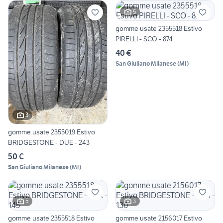
5
gomme usate 2355518 Estivo
PIRELLI - SCO - 874
40 €
San Giuliano Milanese
(
MI
)
3
gomme usate 2355019 Estivo
BRIDGESTONE - DUE - 243
50 €
San Giuliano Milanese
(
MI
)
5
3
gomme usate 2355518 Estivo
gomme usate 2156017 Estivo