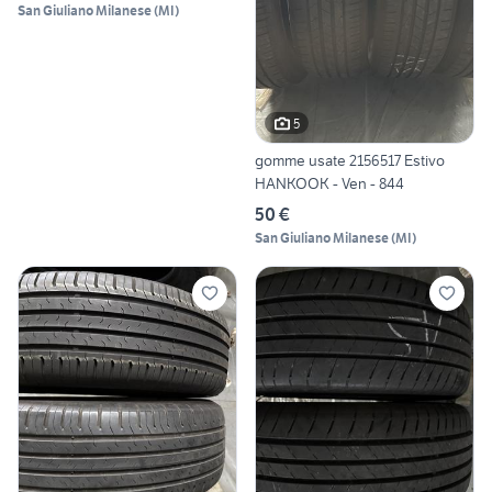
San Giuliano Milanese
(
MI
)
5
gomme usate 2156517 Estivo
HANKOOK - Ven - 844
50 €
San Giuliano Milanese
(
MI
)