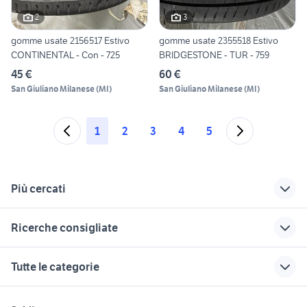
2
3
gomme usate 2156517 Estivo
gomme usate 2355518 Estivo
CONTINENTAL - Con - 725
BRIDGESTONE - TUR - 759
45 €
60 €
San Giuliano Milanese
(
MI
)
San Giuliano Milanese
(
MI
)
1
2
3
4
5
Più cercati
Correlati
Richerche simili
Suggerimenti
Ricerche consigliate
audi q5 2013
audi q3 sportback
audi q3 2022 usata
2020
auto usate pescara
golf 6
audi a6 3000
auto Puglia
Tutte le categorie
audi q3 km0
furgone audi
auto usate reggio emilia
golf 8 usata
auto usate mantova
audi q3 2022 diesel
audi Alessandria
auto usate lecco
chevrolet spark
auto usate chieti
motori
immobili
lavoro e servizi
provincia
audi q3 lombardia