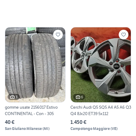
3
6
gomme usate 2156017 Estivo
Cerchi Audi Q5 SQ5 A4 A5 A6 Q3
CONTINENTAL - Con - 305
Q4 8Jx20 ET39 5x112
40 €
1.450 €
San Giuliano Milanese
(
MI
)
Campolongo Maggiore
(
VE
)