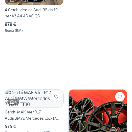
4 Cerchi dedica Audi RS da 19
per A3 A4 A5 A6 Q3
979 €
Roma
(
RM
)
6
Cerchi MAK Vier R17
Audi/BMW/Mercedes 7.5Jx17
ET30
575 €