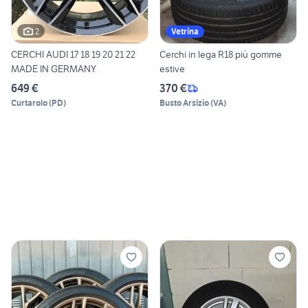
2
Vetrina
CERCHI AUDI 17 18 19 20 21 22
Cerchi in lega R18 più gomme
MADE IN GERMANY
estive
649 €
370 €
Curtarolo
(
PD
)
Busto Arsizio
(
VA
)