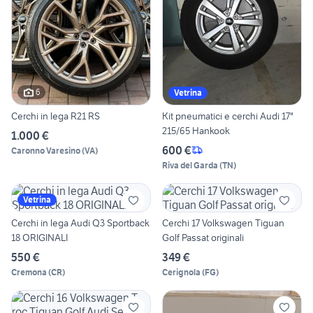
6
Vetrina
Cerchi in lega R21 RS
Kit pneumatici e cerchi Audi 17"
215/65 Hankook
1.000 €
600 €
Caronno Varesino
(
VA
)
Riva del Garda
(
TN
)
Vetrina
Cerchi in lega Audi Q3 Sportback
Cerchi 17 Volkswagen Tiguan
18 ORIGINALI
Golf Passat originali
550 €
349 €
Cremona
(
CR
)
Cerignola
(
FG
)