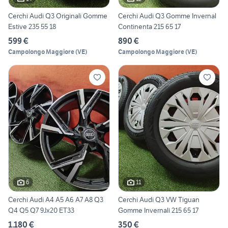
Cerchi Audi Q3 Originali Gomme
Cerchi Audi Q3 Gomme Invernal
Estive 235 55 18
Continenta 215 65 17
599 €
890 €
Campolongo Maggiore
(
VE
)
Campolongo Maggiore
(
VE
)
6
11
Cerchi Audi A4 A5 A6 A7 A8 Q3
Cerchi Audi Q3 VW Tiguan
Q4 Q5 Q7 9Jx20 ET33
Gomme Invernali 215 65 17
1.180 €
350 €