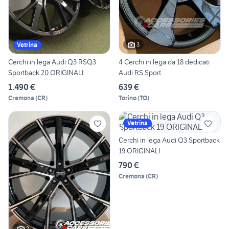
3
Vetrina
Cerchi in lega Audi Q3 RSQ3
4 Cerchi in lega da 18 dedicati
Sportback 20 ORIGINALI
Audi RS Sport
1.490 €
639 €
Cremona
(
CR
)
Torino
(
TO
)
Vetrina
Cerchi in lega Audi Q3 Sportback
19 ORIGINALI
790 €
Cremona
(
CR
)
2