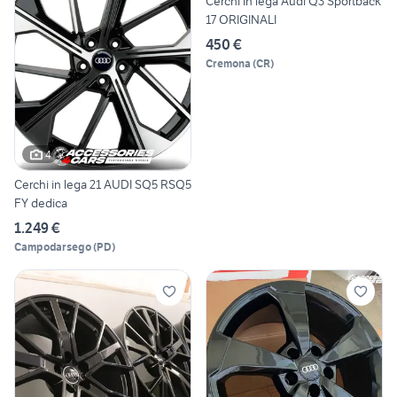
Cerchi in lega Audi Q3 Sportback
17 ORIGINALI
450 €
Cremona
(
CR
)
4
Cerchi in lega 21 AUDI SQ5 RSQ5
FY dedica
1.249 €
Campodarsego
(
PD
)