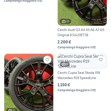
Campolongo Maggiore
(
VE
)
10
Cerchi Audi Q3 A4 A5 A6 A7 Q5
Original 8.5Jx20ET38
2.200 €
Campolongo Maggiore
(
VE
)
8
Cerchi Cupra Seat Skoda VW
Mercedes R19 SpeedLine
1.150 €
Campolongo Maggiore
(
VE
)
12