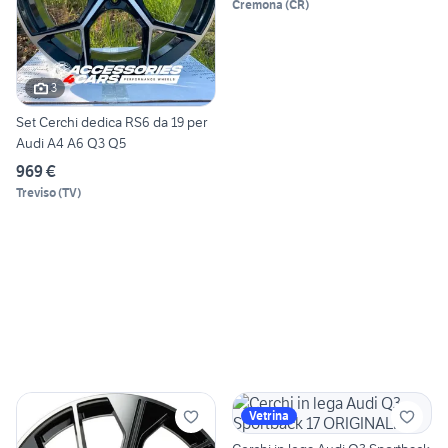
Cremona
(
CR
)
3
Set Cerchi dedica RS6 da 19 per
Audi A4 A6 Q3 Q5
969 €
Treviso
(
TV
)
Vetrina