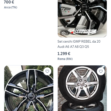
700 €
Arco
(
TN
)
3
Set cerchi GMP REBEL da 20
Audi A6 A7 A8 Q3 Q5
1.299 €
Roma
(
RM
)