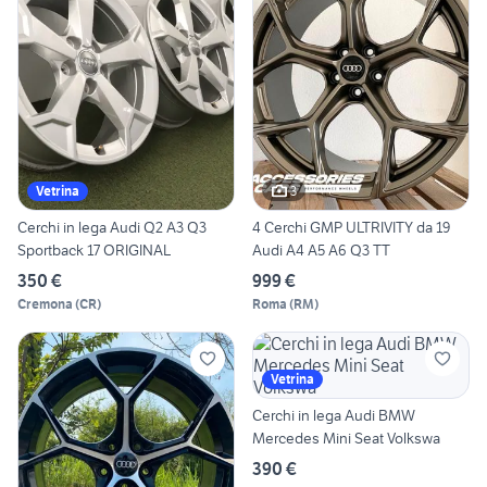
3
Vetrina
Cerchi in lega Audi Q2 A3 Q3
4 Cerchi GMP ULTRIVITY da 19
Sportback 17 ORIGINAL
Audi A4 A5 A6 Q3 TT
350 €
999 €
Cremona
(
CR
)
Roma
(
RM
)
Vetrina
Cerchi in lega Audi BMW
Mercedes Mini Seat Volkswa
390 €