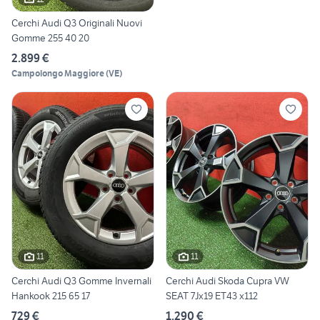
Cerchi Audi Q3 Originali Nuovi
Gomme 255 40 20
2.899 €
Campolongo Maggiore
(
VE
)
11
11
Cerchi Audi Q3 Gomme Invernali
Cerchi Audi Skoda Cupra VW
Hankook 215 65 17
SEAT 7Jx19 ET43 x112
729 €
1.290 €