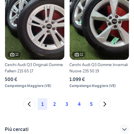
12
11
Cerchi Audi Q3 Originali Gomme
Cerchi Audi Q3 Gomme Invernali
Falken 215 65 17
Nuove 235 50 19
500 €
1.099 €
Campolongo Maggiore
(
VE
)
Campolongo Maggiore
(
VE
)
1
2
3
4
5
Più cercati