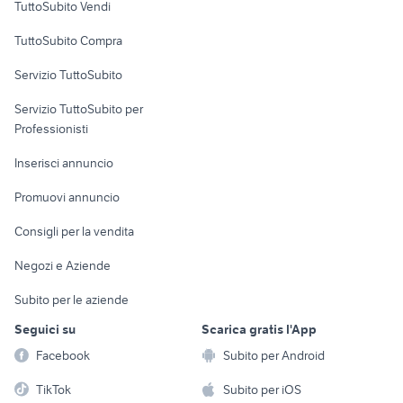
TuttoSubito Vendi
Uffici e Locali
TuttoSubito Compra
commerciali
Servizio TuttoSubito
elettronica
per la casa e la
sports e hobby
Servizio TuttoSubito per
persona
Informatica
Animali
Professionisti
Arredamento e
Console e
Accessori per
Casalinghi
Inserisci annuncio
Videogiochi
animali
Elettrodomestici
Promuovi annuncio
Audio/Video
Musica e Film
Giardino e Fai da te
Consigli per la vendita
Fotografia
Libri e Riviste
Abbigliamento e
Negozi e Aziende
Telefonia
Strumenti Musicali
Accessori
Subito per le aziende
Sports
Tutto per i bambini
Seguici su
Scarica gratis l'App
Biciclette
Facebook
Subito per Android
Collezionismo
TikTok
Subito per iOS