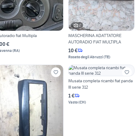
2
utoradio fiat Multipla
MASCHERINA ADATTATORE
AUTORADIO FIAT MULTIPLA
00 €
10 €
avenna
(
RA
)
Roseto degli Abruzzi
(
TE
)
Musata completa ricambi fiat panda
III serie 312
1 €
Vasto
(
CH
)