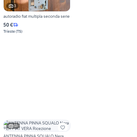
3
autoradio fiat multipla seconda serie
50 €
Trieste
(
TS
)
13
ANTENNA PINNA SQUALO Nera