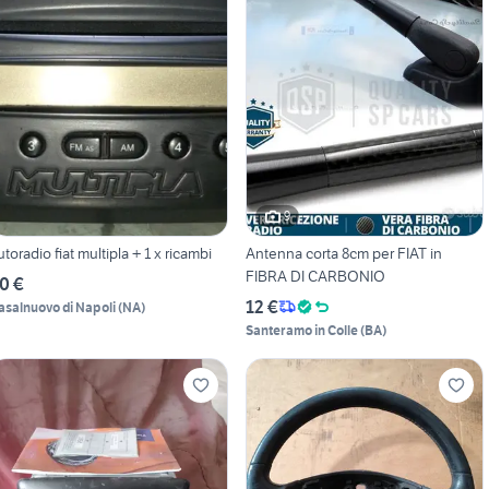
9
utoradio fiat multipla + 1 x ricambi
Antenna corta 8cm per FIAT in
FIBRA DI CARBONIO
0 €
12 €
asalnuovo di Napoli
(
NA
)
Santeramo in Colle
(
BA
)