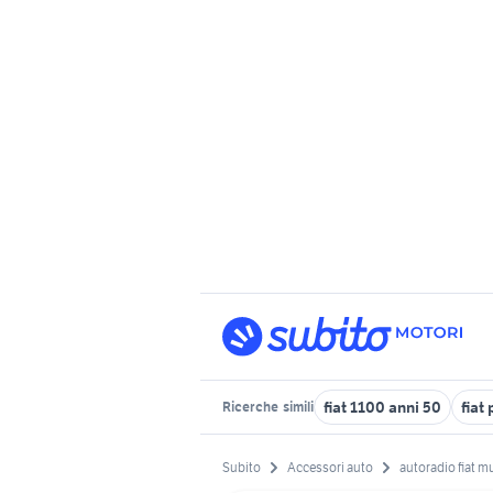
fiat 1100 anni 50
fiat
Ricerche
simili
Subito
Accessori auto
autoradio fiat mu