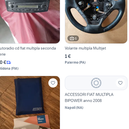
6
utoradio cd fiat multipla seconda
Volante multipla Multijet
erie
1 €
0 €
Palermo
(
PA
)
ltidona
(
FM
)
ACCESSORI FIAT MULTIPLA
BIPOWER anno 2008
Napoli
(
NA
)