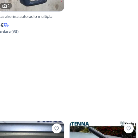
2
ascherina autoradio multipla
 €
ardara
(
VS
)