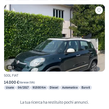
6
500L FIAT
14.000 €
Varese
(
VA
)
Usato
04/2017
91500 Km
Diesel
Automatico
Euro 6
La tua ricerca ha restituito pochi annunci.