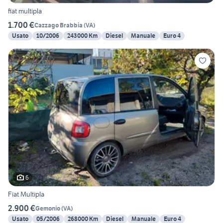
fiat multipla
1.700 €
Cazzago Brabbia
(
VA
)
Usato
10/2006
243000 Km
Diesel
Manuale
Euro 4
6
Fiat Multipla
2.900 €
Gemonio
(
VA
)
Usato
05/2006
268000 Km
Diesel
Manuale
Euro 4