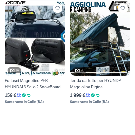
14
20
Portasci Magnetico PER
Tenda da Tetto per HYUNDAI
HYUNDAI 3 Sci o 2 SnowBoard
Maggiolina Rigida
159 €
1.999 €
Santeramo in Colle
(
BA
)
Santeramo in Colle
(
BA
)