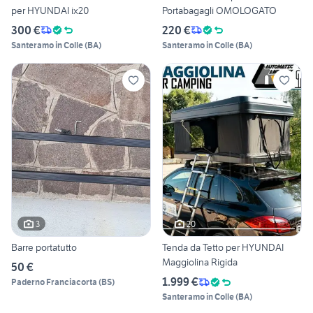
per HYUNDAI ix20
Portabagagli OMOLOGATO
300 €
220 €
Santeramo in Colle
(
BA
)
Santeramo in Colle
(
BA
)
3
20
Barre portatutto
Tenda da Tetto per HYUNDAI
Maggiolina Rigida
50 €
1.999 €
Paderno Franciacorta
(
BS
)
Santeramo in Colle
(
BA
)