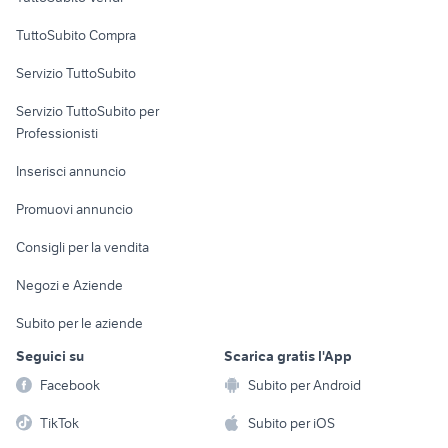
Uffici e Locali
TuttoSubito Compra
commerciali
Servizio TuttoSubito
elettronica
per la casa e la
sports e hobby
Servizio TuttoSubito per
persona
Informatica
Animali
Professionisti
Arredamento e
Console e
Accessori per
Casalinghi
Inserisci annuncio
Videogiochi
animali
Elettrodomestici
Promuovi annuncio
Audio/Video
Musica e Film
Giardino e Fai da te
Consigli per la vendita
Fotografia
Libri e Riviste
Abbigliamento e
Negozi e Aziende
Telefonia
Strumenti Musicali
Accessori
Subito per le aziende
Sports
Tutto per i bambini
Seguici su
Scarica gratis l'App
Biciclette
Facebook
Subito per Android
Collezionismo
TikTok
Subito per iOS