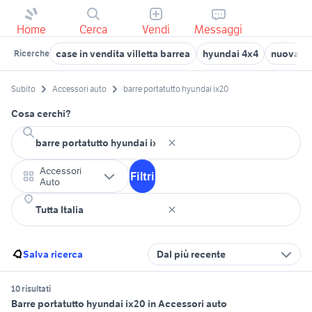
Home
Cerca
Vendi
Messaggi
case in vendita villetta barrea
hyundai 4x4
nuova hy
Ricerche
Subito
Accessori auto
barre portatutto hyundai ix20
Cosa cerchi?
Accessori
Filtri
Auto
Salva ricerca
Dal più recente
10 risultati
Barre portatutto hyundai ix20 in Accessori auto