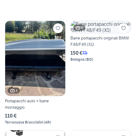
6
Barre portapacchi originali BMW
F48/F49 (X1)
150 €
Bologna
(
BO
)
4
Portapacchi auto + barre
montaggio
110 €
Terranuova Bracciolini
(
AR
)