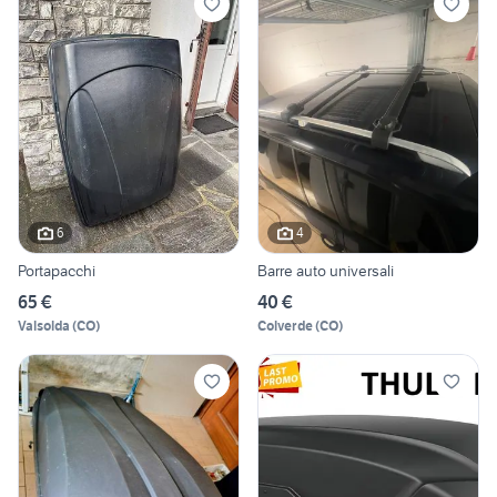
6
4
Portapacchi
Barre auto universali
65 €
40 €
Valsolda
(
CO
)
Colverde
(
CO
)