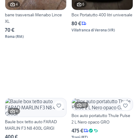
4
6
barre trasversali Menabo Lince
Box Portatutto 400 litri universale
XL
80 €
70 €
Villafranca di Verona
(
VR
)
Roma
(
RM
)
10
4
Box auto portatutto Thule Pulse
Baule box tetto auto FARAD
2 L Nero opaco GRO
MARLIN F3 N8 400L GRIGI
475 €
400 €
Trani
(
BT
)