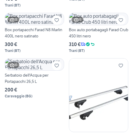
Trani
(
BT
)
8
6
Box portapacchi Farad N8 Marlin
Box auto portabagagli Farad Crub
400L nero satinato
450 litri nero
300 €
310 €
Trani
(
BT
)
Trani
(
BT
)
6
Serbatoio dell'Acqua per
Portapacchi 26,5 L
200 €
Caravaggio
(
BG
)