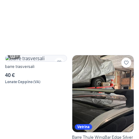
3
barre trasversali
40 €
Lonate Ceppino
(
VA
)
Vetrina
Barre Thule WingBar Edge Silver