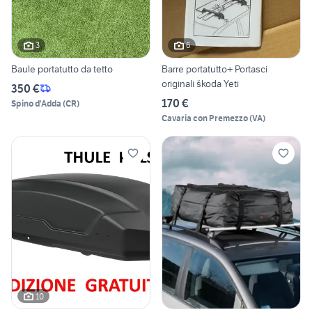
3
6
Baule portatutto da tetto
Barre portatutto+ Portasci
originali škoda Yeti
350 €
170 €
Spino d'Adda
(
CR
)
Cavaria con Premezzo
(
VA
)
10