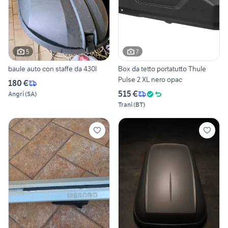
5
7
baule auto con staffe da 430l
Box da tetto portatutto Thule
Pulse 2 XL nero opac
180 €
515 €
Angri
(
SA
)
Trani
(
BT
)