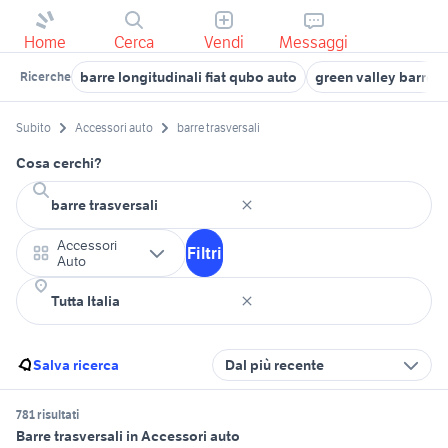
Home
Cerca
Vendi
Messaggi
barre longitudinali fiat qubo auto
green valley barre
Ricerche
Subito
Accessori auto
barre trasversali
Cosa cerchi?
Accessori
Filtri
Auto
Salva ricerca
Dal più recente
781 risultati
Barre trasversali in Accessori auto