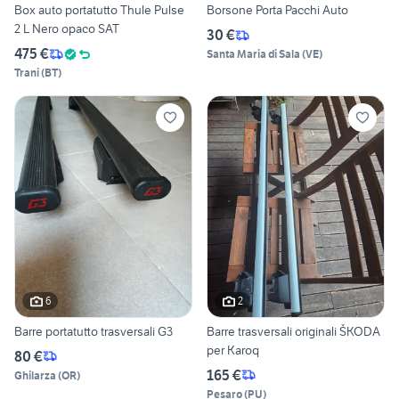
Box auto portatutto Thule Pulse
Borsone Porta Pacchi Auto
2 L Nero opaco SAT
30 €
475 €
Santa Maria di Sala
(
VE
)
Trani
(
BT
)
6
2
Barre portatutto trasversali G3
Barre trasversali originali ŠKODA
per Karoq
80 €
165 €
Ghilarza
(
OR
)
Pesaro
(
PU
)