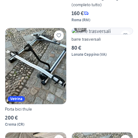
(completo tutto)
160 €
Roma
(
RM
)
2
barre trasversali
80 €
Lonate Ceppino
(
VA
)
Vetrina
Porta bici thule
200 €
Crema
(
CR
)