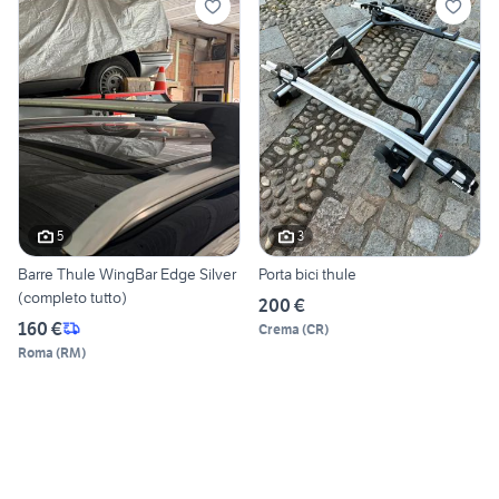
5
3
Barre Thule WingBar Edge Silver
Porta bici thule
(completo tutto)
200 €
160 €
Crema
(
CR
)
Roma
(
RM
)