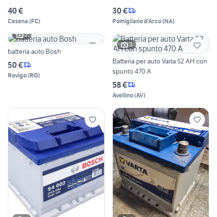
40 €
30 €
Cesena
(
FC
)
Pomigliano d'Arco
(
NA
)
2
3
batteria auto Bosh
Batteria per auto Varta 52 AH con
50 €
spunto 470 A
Rovigo
(
RO
)
58 €
Avellino
(
AV
)