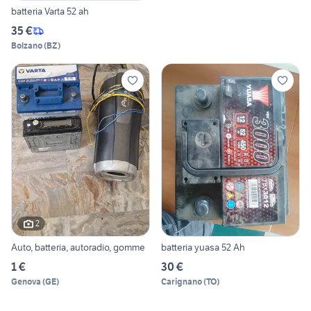
batteria Varta 52 ah
35 €
Bolzano
(
BZ
)
2
Auto, batteria, autoradio, gomme
batteria yuasa 52 Ah
1 €
30 €
Genova
(
GE
)
Carignano
(
TO
)