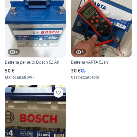
4
6
Batteria per auto Bosch 52 Ah
Batteria VARTA 52ah
50 €
30 €
Manocalzati
(
AV
)
Castrezzato
(
BS
)