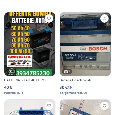
3
2
BATTERIA 50 AH 40 EURO
Batteria Bosch 52 ah
40 €
30 €
Paterno'
(
CT
)
Borgomanero
(
NO
)