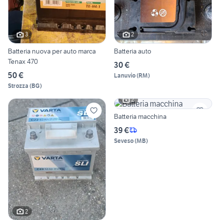
3
2
Batteria nuova per auto marca
Batteria auto
Tenax 470
30 €
50 €
Lanuvio
(
RM
)
Strozza
(
BG
)
2
Batteria macchina
39 €
Seveso
(
MB
)
2