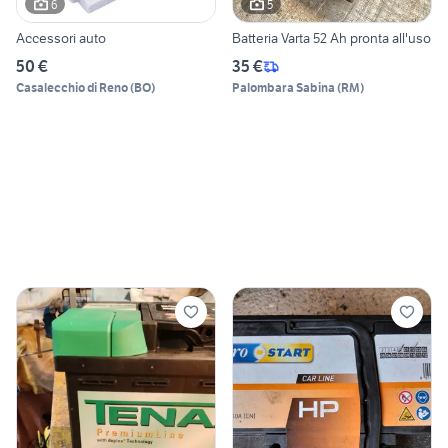
6
5
Accessori auto
Batteria Varta 52 Ah pronta all'uso
50 €
35 €
Casalecchio di Reno
(
BO
)
Palombara Sabina
(
RM
)