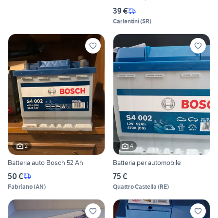
39 €
Carlentini
(
SR
)
2
4
Batteria auto Bosch 52 Ah
Batteria per automobile
50 €
75 €
Fabriano
(
AN
)
Quattro Castella
(
RE
)