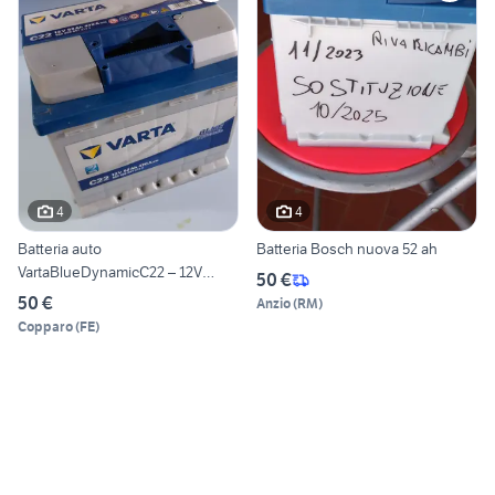
4
4
Batteria auto
Batteria Bosch nuova 52 ah
VartaBlueDynamicC22 – 12V
50 €
52Ah 470A
50 €
Anzio
(
RM
)
Copparo
(
FE
)