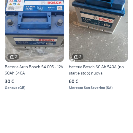
2
2
Batteria Auto Bosch S4 005 - 12V
batteria Bosch 60 Ah 540A (no
60Ah 540A
start e stop) nuova
30 €
60 €
Genova
(
GE
)
Mercato San Severino
(
SA
)