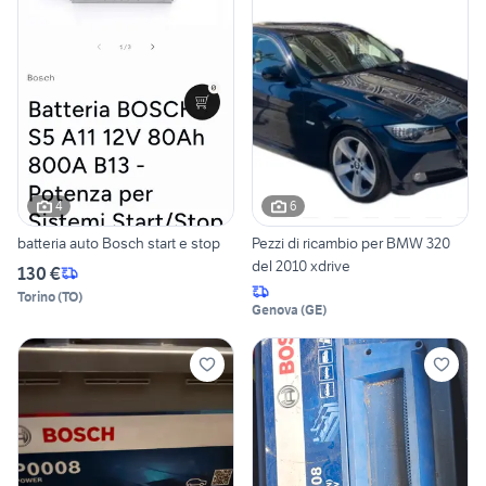
4
6
batteria auto Bosch start e stop
Pezzi di ricambio per BMW 320
del 2010 xdrive
130 €
Torino
(
TO
)
Genova
(
GE
)