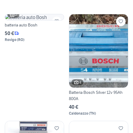
2
batteria auto Bosh
50 €
Rovigo
(
RO
)
4
Batteria Bosch Silver 12v 95Ah
800A
40 €
Caldonazzo
(
TN
)