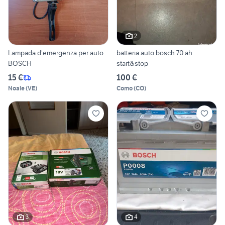
2
Lampada d'emergenza per auto
batteria auto bosch 70 ah
BOSCH
start&stop
15 €
100 €
Noale
(
VE
)
Como
(
CO
)
3
4