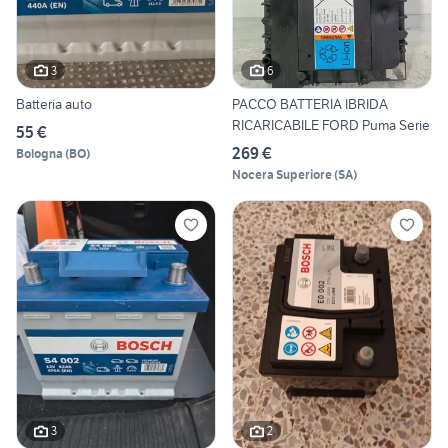
3
6
Batteria auto
PACCO BATTERIA IBRIDA
RICARICABILE FORD Puma Serie
55 €
269 €
Bologna
(
BO
)
Nocera Superiore
(
SA
)
3
2