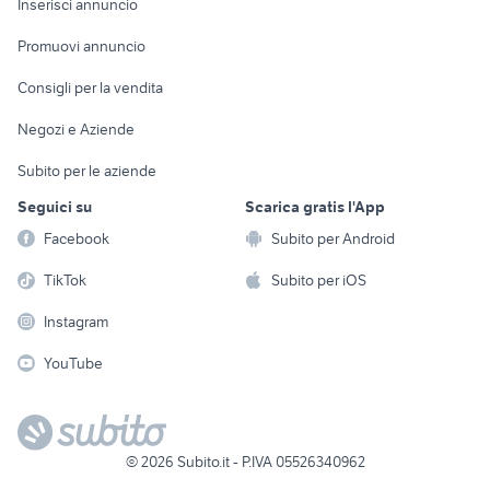
Casalinghi
Inserisci annuncio
Videogiochi
animali
Elettrodomestici
Promuovi annuncio
Audio/Video
Musica e Film
Giardino e Fai da te
Consigli per la vendita
Fotografia
Libri e Riviste
Abbigliamento e
Negozi e Aziende
Telefonia
Strumenti Musicali
Accessori
Subito per le aziende
Sports
Tutto per i bambini
Seguici su
Scarica gratis l'App
Biciclette
Facebook
Subito per Android
Collezionismo
TikTok
Subito per iOS
Instagram
YouTube
©
2026
Subito.it - P.IVA 05526340962