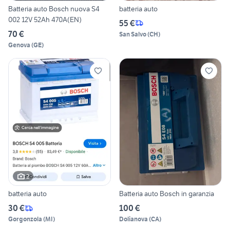
Batteria auto Bosch nuova S4
batteria auto
002 12V 52Ah 470A(EN)
55 €
70 €
San Salvo
(
CH
)
Genova
(
GE
)
2
batteria auto
Batteria auto Bosch in garanzia
30 €
100 €
Gorgonzola
(
MI
)
Dolianova
(
CA
)