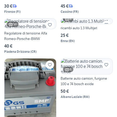
30 €
45 €
Firenze
(
FI
)
Cassino
(
FR
)
6
10
ricambi auto 1.3 Multijet
Regolatore di tensione Alfa
25 €
Romeo-Porsche-BMW
Enna
(
EN
)
40 €
Piadena Drizzona
(
CR
)
6
Batterie auto camion, furgone
100 e 74 bosch exide
50 €
Albano Laziale
(
RM
)