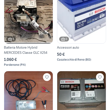
5
6
Batteria Motore Hybrid
Accessori auto
MERCEDES Classe GLC X254
50 €
1.060 €
Casalecchio di Reno
(
BO
)
Pordenone
(
PN
)