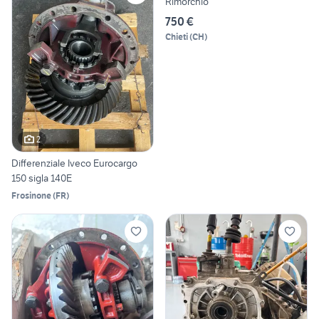
Rimorchio
750 €
Chieti
(
CH
)
2
Differenziale Iveco Eurocargo
150 sigla 140E
Frosinone
(
FR
)