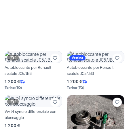
2
Vetrina
Autobloccante per Renault
Autobloccante per Renault
scatole JC5/JB3
scatole JC5/JB3
1.200 €
1.200 €
Torino
(
TO
)
Torino
(
TO
)
3
Vw t4 syncro differenziale con
bloccaggio
1.200 €