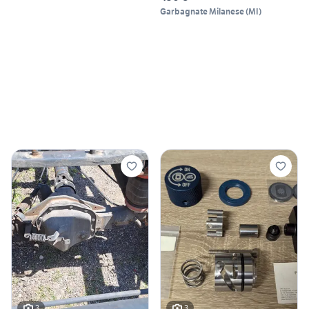
Garbagnate Milanese
(
MI
)
3
3