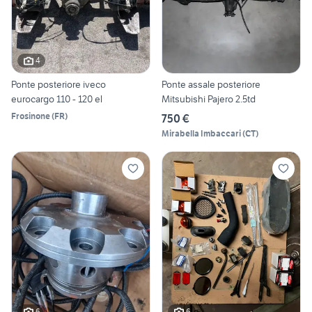
4
Ponte posteriore iveco
Ponte assale posteriore
eurocargo 110 - 120 el
Mitsubishi Pajero 2.5td
Frosinone
(
FR
)
750 €
Mirabella Imbaccari
(
CT
)
6
6