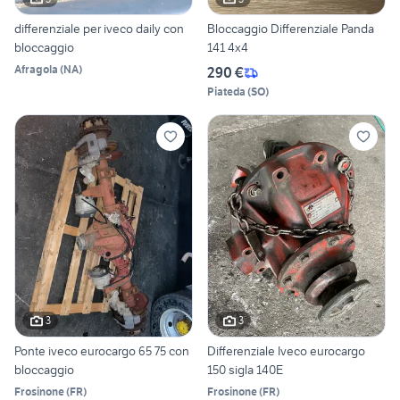
differenziale per iveco daily con
Bloccaggio Differenziale Panda
bloccaggio
141 4x4
Afragola
(
NA
)
290 €
Piateda
(
SO
)
3
3
Ponte iveco eurocargo 65 75 con
Differenziale Iveco eurocargo
bloccaggio
150 sigla 140E
Frosinone
(
FR
)
Frosinone
(
FR
)