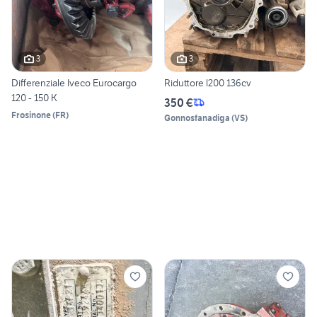
3
3
Differenziale Iveco Eurocargo
Riduttore l200 136cv
120 - 150 K
350 €
Frosinone
(
FR
)
Gonnosfanadiga
(
VS
)