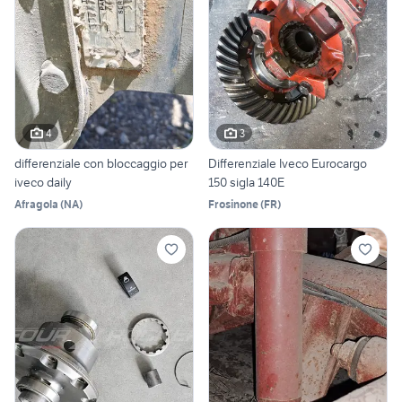
4
3
differenziale con bloccaggio per
Differenziale Iveco Eurocargo
iveco daily
150 sigla 140E
Afragola
(
NA
)
Frosinone
(
FR
)