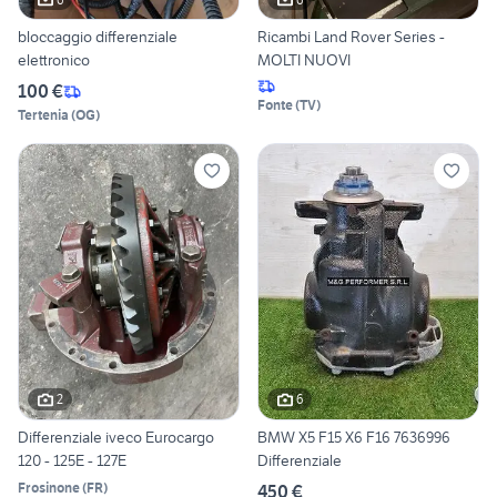
bloccaggio differenziale
Ricambi Land Rover Series -
elettronico
MOLTI NUOVI
100 €
Fonte
(
TV
)
Tertenia
(
OG
)
2
6
Differenziale iveco Eurocargo
BMW X5 F15 X6 F16 7636996
120 - 125E - 127E
Differenziale
Frosinone
(
FR
)
450 €