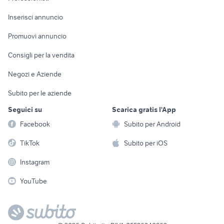
Arredamento e
Console e
Accessori per
Casalinghi
Inserisci annuncio
Videogiochi
animali
Elettrodomestici
Promuovi annuncio
Audio/Video
Musica e Film
Giardino e Fai da te
Consigli per la vendita
Fotografia
Libri e Riviste
Abbigliamento e
Negozi e Aziende
Telefonia
Strumenti Musicali
Accessori
Subito per le aziende
Sports
Tutto per i bambini
Seguici su
Scarica gratis l'App
Biciclette
Facebook
Subito per Android
Collezionismo
TikTok
Subito per iOS
Instagram
YouTube