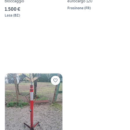
bloccaggio
eurocargo 120
Frosinone
(
FR
)
1.500 €
Lasa
(
BZ
)