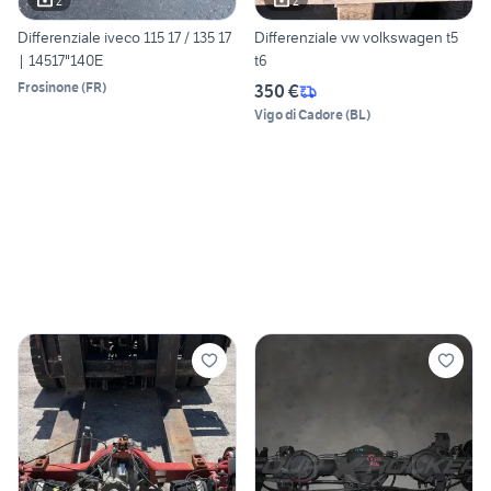
2
2
Differenziale iveco 115 17 / 135 17
Differenziale vw volkswagen t5
| 14517"140E
t6
Frosinone
(
FR
)
350 €
Vigo di Cadore
(
BL
)